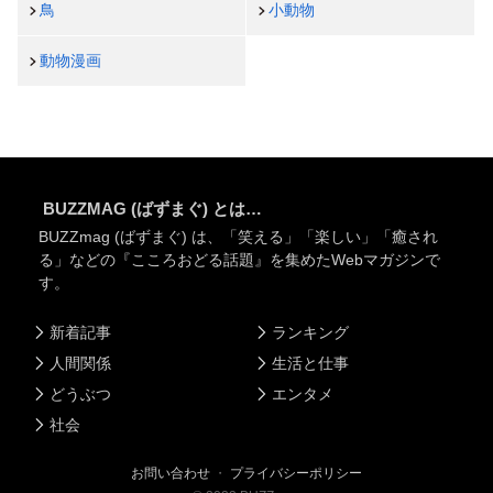
鳥
小動物
動物漫画
BUZZMAG (ばずまぐ) とは…
BUZZmag (ばずまぐ) は、「笑える」「楽しい」「癒され
る」などの『こころおどる話題』を集めたWebマガジンで
す。
新着記事
ランキング
人間関係
生活と仕事
どうぶつ
エンタメ
社会
お問い合わせ
・
プライバシーポリシー