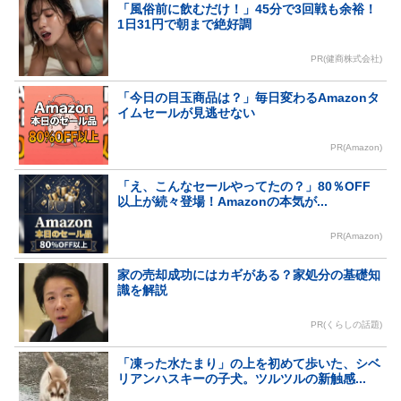
「風俗前に飲むだけ！」45分で3回戦も余裕！
1日31円で朝まで絶好調
PR(健商株式会社)
「今日の目玉商品は？」毎日変わるAmazonタ
イムセールが見逃せない
PR(Amazon)
「え、こんなセールやってたの？」80％OFF
以上が続々登場！Amazonの本気が...
PR(Amazon)
家の売却成功にはカギがある？家処分の基礎知
識を解説
PR(くらしの話題)
「凍った水たまり」の上を初めて歩いた、シベ
リアンハスキーの子犬。ツルツルの新触感...