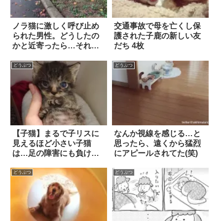
ノラ猫に激しく呼び止め
交通事故で母を亡くし保
られた男性。どうしたの
護された子鹿の新しい友
かと近寄ったら…それが
だち 4枚
目的か！
どうぶつ
どうぶつ
【子猫】まるで子リスに
なんか視線を感じる…と
見えるほど小さい子猫
思ったら、遠くから猛烈
は…足の障害にも負け
にアピールされてた(笑)
ず、里親の愛情を一身に
受けて、すくすくと成長
どうぶつ
どうぶつ
中！