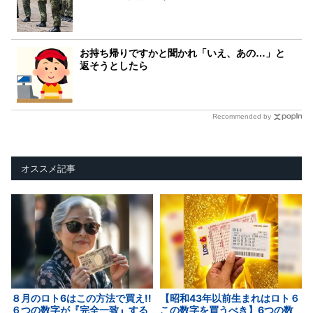
お持ち帰りですかと聞かれ「いえ、あの…」と
返そうとしたら
Recommended by
オススメ記事
８月のロト6はこの方法で買え!!
【昭和43年以前生まれはロト６
６つの数字が『完全一致』する
この数字を買うべき】6つの数