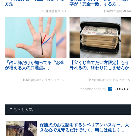
方法
字が「完全一致」する方...
[PR]株式会社MURA
[PR]株式会社MURA
「占い師だけが知ってる〝お金
【宝くじ当てたい方限定】もう
が増える人の共通点〟」
外れるの、終わりにしませんか
[PR]合同会社デジタルファーム
[PR]合同会社デジタルファーム
Recommended by
こちらも人気
保護犬のお世話をするシベリアンハスキー。大
きな心で見守るだけでなく、時には厳しく...