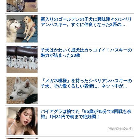
新入りのゴールデンの子犬に興味津々のシベリ
アンハスキー。すぐに仲良くなった2匹の...
子犬はかわいく成犬はカッコイイ！ハスキーの
魅力が詰まった23枚
『メガネ模様』を持ったシベリアンハスキーの
子犬。その愛くるしい表情に、ネット中が...
バイアグラは捨てた「65歳が45分で3回戦も余
裕」1日31円で朝まで絶好調！
PR(健商株式会社)