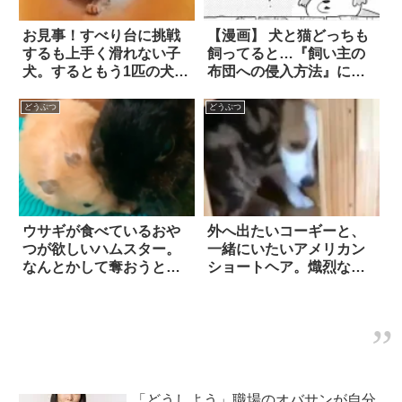
お見事！すべり台に挑戦
【漫画】 犬と猫どっちも
するも上手く滑れない子
飼ってると…『飼い主の
犬。するともう1匹の犬
布団への侵入方法』に
は…
も、ハッキリと違いが表
れてしまう！？
どうぶつ
どうぶつ
ウサギが食べているおや
外へ出たいコーギーと、
つが欲しいハムスター。
一緒にいたいアメリカン
なんとかして奪おうと、
ショートヘア。熾烈な戦
驚異の瞬発力を発揮した
いの末に勝ったの
結果…？！
は…！？
「どうしよう」職場のオバサンが自分