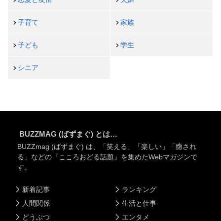
子育て
家族
子ども
学生
シニア
BUZZMAG (ばずまぐ) とは…
BUZZmag (ばずまぐ) は、「笑える」「楽しい」「癒され
る」などの『こころおどる話題』を集めたWebマガジンで
す。
新着記事
ランキング
人間関係
生活と仕事
どうぶつ
エンタメ