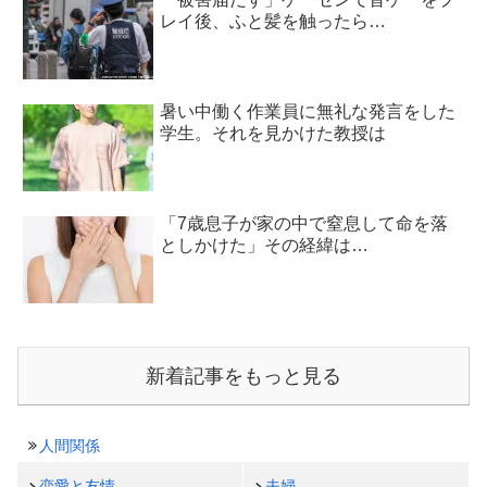
レイ後、ふと髪を触ったら…
暑い中働く作業員に無礼な発言をした
学生。それを見かけた教授は
「7歳息子が家の中で窒息して命を落
としかけた」その経緯は…
新着記事をもっと見る
人間関係
恋愛と友情
夫婦