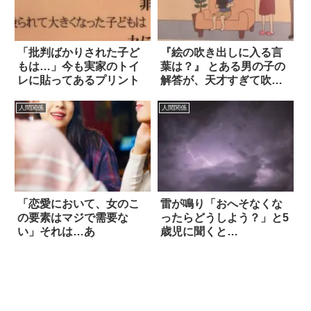
「批判ばかりされた子ど
『絵の吹き出しに入る言
もは…」今も実家のトイ
葉は？』 とある男の子の
レに貼ってあるプリント
解答が、天才すぎて吹い
た！
人間関係
人間関係
「恋愛において、女のこ
雷が鳴り「おへそなくな
の要素はマジで需要な
ったらどうしよう？」と5
い」それは…あ
歳児に聞くと…