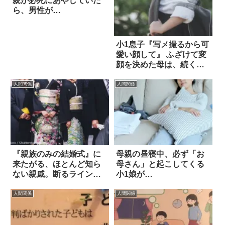
親が必死にあやしていた
ら、男性が…
小1息子『写メ撮るから可
愛い顔して』 ふざけて変
顔を決めた母は、続く一
言に惚れた
人間関係
人間関係
『親族のみの結婚式』に
母親の昼寝中、必ず「お
来たがる、ほとんど知ら
母さん」と起こしてくる
ない親戚。断るラインは
小1娘が…
どこ？
人間関係
人間関係