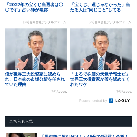
「2027年の宝くじ当選者は〇
「宝くじ、運じゃなかった」当
〇です」占い師が暴露
たる人は“同じこと”してる
[PR]合同会社デジタルファーム
[PR]合同会社デジタルファーム
僕が世界三大投資家に認めら
「まるで株価の天気予報士だ」
れ、日本株の市場分析を任され
世界三大投資家が僕を認めてく
ていた理由
れたワケ
[PR]Acoco.
[PR]Acoco.
Recommended by
こちらも人気
「風俗前に飲むだけ！」45分で3回戦も余裕！