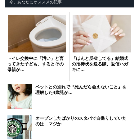
今、あなたにオススメの記事
トイレ交換中に「汚い」と言
「ほんと反省してる」結婚式
ってきた子ども。するとその
の招待状を送る際、返信ハガ
母親が…
キに…
ペットとの別れで『死んだら会えないこと』を
理解した4歳児が…
オープンしたばかりのスタバで自撮りしていた
のは…マジか