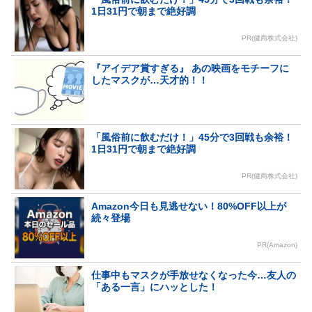
1日31円で朝まで絶好調
PR(健商株式会社)
『アイデア賞すぎる』 あの映画をモチーフに
したマスクが…天才的！！
「風俗前に飲むだけ！」45分で3回戦も余裕！
1日31円で朝まで絶好調
PR(健商株式会社)
Amazon今日も見逃せない！80%OFF以上が
続々登場
PR(Amazon)
仕事中もマスクが手放せなくなった今…友人の
「ある一言」にハッとした！