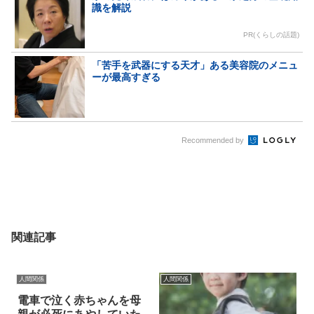
識を解説
PR(くらしの話題)
「苦手を武器にする天才」ある美容院のメニュ
ーが最高すぎる
Recommended by
関連記事
人間関係
人間関係
電車で泣く赤ちゃんを母