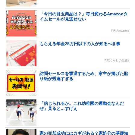
「今日の目玉商品は？」毎日変わるAmazonタ
イムセールが見逃せない
PR(Amazon)
もらえる年金25万円以下の人が知るべき事
PR(くらしの話題)
訪問セールスを撃退するため、家主が掲げた貼
り紙が秀逸すぎる
「信じられるか。これ幼稚園の運動会なんだ
ぜ」見ると…すげえ
家の売却成功にはカギがある？家処分の基礎知