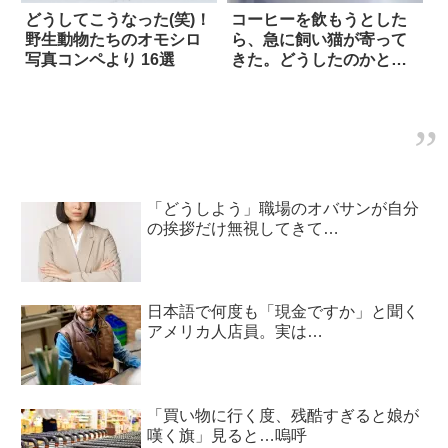
どうしてこうなった(笑)！
コーヒーを飲もうとした
野生動物たちのオモシロ
ら、急に飼い猫が寄って
写真コンペより 16選
きた。どうしたのかと思
ったら？
「どうしよう」職場のオバサンが自分
の挨拶だけ無視してきて…
日本語で何度も「現金ですか」と聞く
アメリカ人店員。実は…
「買い物に行く度、残酷すぎると娘が
嘆く旗」見ると…嗚呼