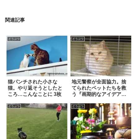
関連記事
どうぶつ
どうぶつ
猫パンチされた小さな
地元警察が全面協力。捨
猫。やり返そうとしたと
てられたペットたちを救
ころ…こんなことに 3枚
う『画期的なアイデア』
とは？
どうぶつ
どうぶつ