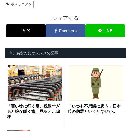
ポメラニアン
シェアする
X
Facebook
LINE
今、あなたにオススメの記事
「買い物に行く度、残酷すぎ
「いつも不思議に思う」日本
ると娘が嘆く旗」見ると…嗚
兵の幽霊というとなぜか…
呼