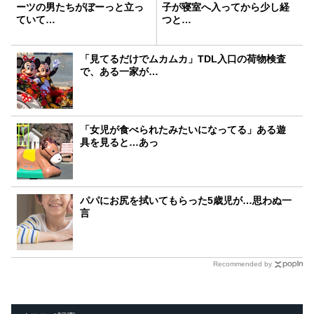
ーツの男たちがぼーっと立っ
子が寝室へ入ってから少し経
ていて…
つと…
「見てるだけでムカムカ」TDL入口の荷物検査
で、ある一家が…
「女児が食べられたみたいになってる」ある遊
具を見ると…あっ
パパにお尻を拭いてもらった5歳児が…思わぬ一
言
Recommended by