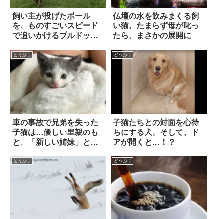
飼い主が投げたボール
仏壇の水を飲みまくる飼
を、ものすごいスピード
い猫。たまらず母が叱っ
で追いかけるブルドッ
たら、まさかの展開に
グ。ただ、ちょっとだけ
張り切りすぎてしまった
どうぶつ
どうぶつ
ようで…！？
車の事故で兄弟を失った
子猫たちとの対面を心待
子猫は…優しい里親のも
ちにする犬。そして、ド
と、「新しい姉妹」と出
アが開くと…！？
会う！
どうぶつ
どうぶつ