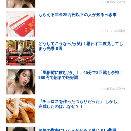
PR(健商株式会社)
もらえる年金25万円以下の人が知るべき事
PR(くらしの話題)
どうしてこうなった(笑)！思わず二度見してし
まう光景 8選
「風俗前に飲むだけ！」45分で3回戦も余裕！
980円で朝まで絶好調
PR(健商株式会社)
『チュロスを作ったつもりだった』 しかし、
完成したのは…なぜ？！
お墓の撤去にいくらかかる？墓じまい費用