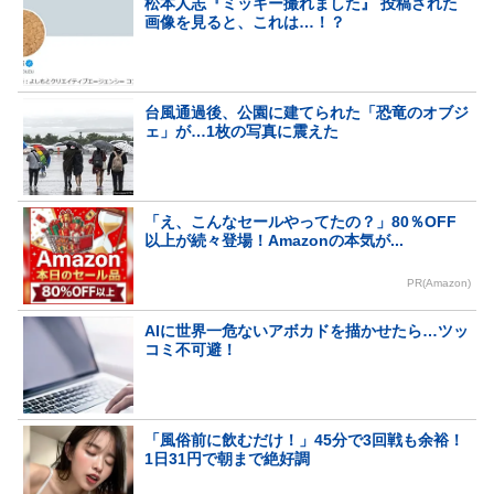
松本人志『ミッキー撮れました』 投稿された
画像を見ると、これは…！？
台風通過後、公園に建てられた「恐竜のオブジ
ェ」が…1枚の写真に震えた
「え、こんなセールやってたの？」80％OFF
以上が続々登場！Amazonの本気が...
PR(Amazon)
AIに世界一危ないアボカドを描かせたら…ツッ
コミ不可避！
「風俗前に飲むだけ！」45分で3回戦も余裕！
1日31円で朝まで絶好調