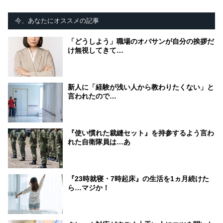
今、あなたにオススメの記事
「どうしよう」職場のオバサンが自分の挨拶だ
け無視してきて…
新人に「経験が浅い人から教わりたくない」と
言われたので…
『使い慣れた裁縫セット』を持参するよう言わ
れた自衛隊員は…あ
『23時就寝・7時起床』の生活を1ヵ月続けた
ら…マジか！