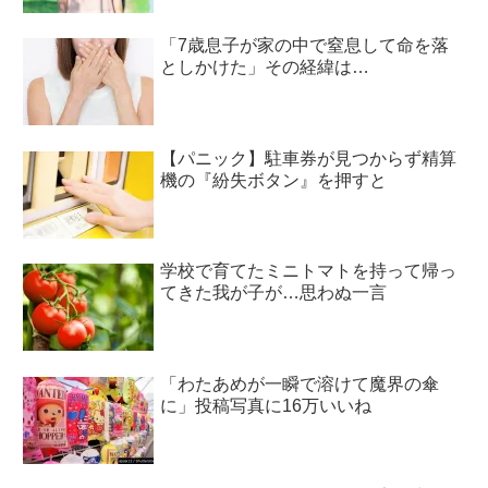
「7歳息子が家の中で窒息して命を落
としかけた」その経緯は…
【パニック】駐車券が見つからず精算
機の『紛失ボタン』を押すと
学校で育てたミニトマトを持って帰っ
てきた我が子が…思わぬ一言
「わたあめが一瞬で溶けて魔界の傘
に」投稿写真に16万いいね