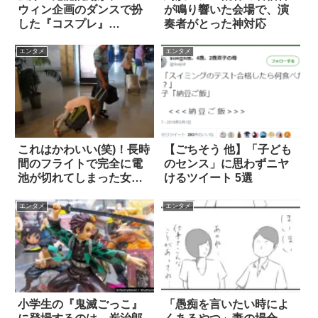
ウィン企画のダンスで扮
が鳴り響いた会場で、演
した『コスプレ』
奏者がとった神対応
は…！？
エンタメ
エンタメ
これはかわいい(笑)！長時
【ごちそう 他】「子ども
間のフライトで完全に電
のセンス」に思わずニヤ
池が切れてしまった女の
けるツイート 5選
子
エンタメ
エンタメ
小学生の『鬼滅ごっこ』
「愚痴を言いたい時によ