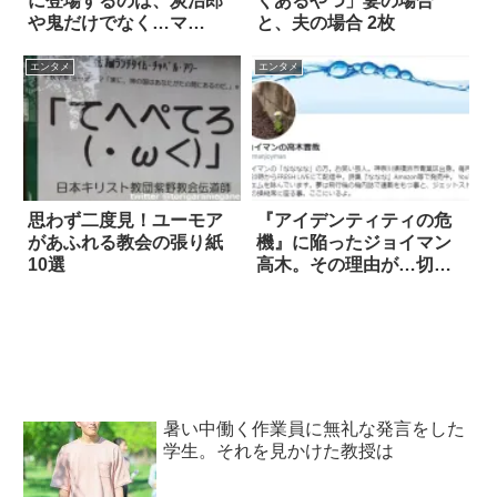
に登場するのは、炭治郎
くあるやつ」妻の場合
や鬼だけでなく…マ
と、夫の場合 2枚
ジ！？
エンタメ
エンタメ
思わず二度見！ユーモア
『アイデンティティの危
があふれる教会の張り紙
機』に陥ったジョイマン
10選
高木。その理由が…切な
い
暑い中働く作業員に無礼な発言をした
学生。それを見かけた教授は