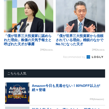
「僕が世界三大投資家に認めら
「僕が世界三大投資家から信頼
れた理由」株価の天気予報士と
されている理由」精鋭のなかで
呼ばれた天才が暴露
No.1になった天才
[PR]Acoco.
[PR]Acoco.
Recommended by
こちらも人気
Amazon今日も見逃せない！80%OFF以上が
続々登場
PR(Amazon)