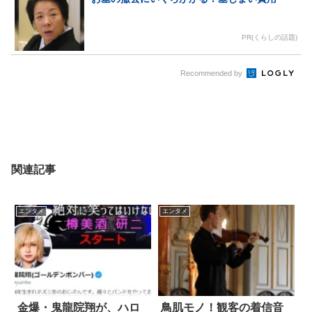
PR(くらしの話題)
Recommended by
関連記事
エンタメ
エンタメ
金爆・鬼龍院翔が、ハロ
鳥肌モノ！観客の着信音