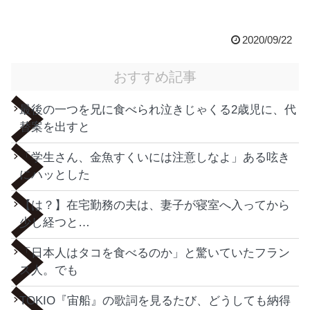
2020/09/22
おすすめ記事
最後の一つを兄に食べられ泣きじゃくる2歳児に、代
替案を出すと
「学生さん、金魚すくいには注意しなよ」ある呟き
にハッとした
【は？】在宅勤務の夫は、妻子が寝室へ入ってから
少し経つと…
「日本人はタコを食べるのか」と驚いていたフラン
ス人。でも
TOKIO『宙船』の歌詞を見るたび、どうしても納得