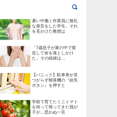
暑い中働く作業員に無礼
な発言をした学生。それ
を見かけた教授は
「7歳息子が家の中で窒
息して命を落としかけ
た」その経緯は…
【パニック】駐車券が見
つからず精算機の『紛失
ボタン』を押すと
学校で育てたミニトマト
を持って帰ってきた我が
子が…思わぬ一言