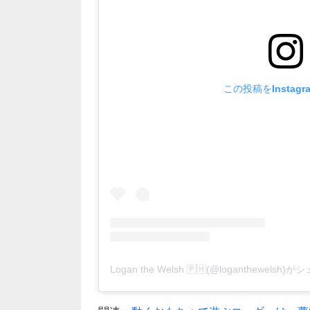
この投稿をInstag
Logan the Welsh 🇵🇭(@loganthewels