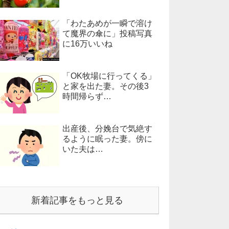
「わたあめが一瞬で溶け
て魔界の傘に」投稿写真
に16万いいね
「OK牧場に行ってくる」
と家を出た妻。その後3
時間帰らず…
出産後、分娩台で気絶す
るように眠った妻。傍に
いた夫は…
新着記事をもっと見る