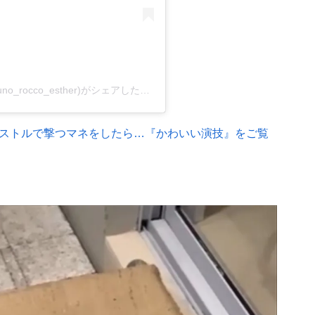
Juno 👧🏻🐾Rocco 👦🏼🐾 Esther 🐷👸🏻♥️(@juno_rocco_esther)がシェアした投稿
–
2020年 9月月4日午前7時51分P
ストルで撃つマネをしたら…『かわいい演技』をご覧