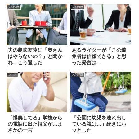
人間関係
人間関係
夫の趣味友達に「奥さん
あるライターが「この編
はやらないの？」と聞か
集者は信頼できる」と思
れ…こう返した
った発言は…
シニア
人間関係
「爆笑してる」学校から
「公園に幼児を連れ出し
の電話に出た祖父が…ま
ている親は…」続きにハ
さかの一言
ッとした