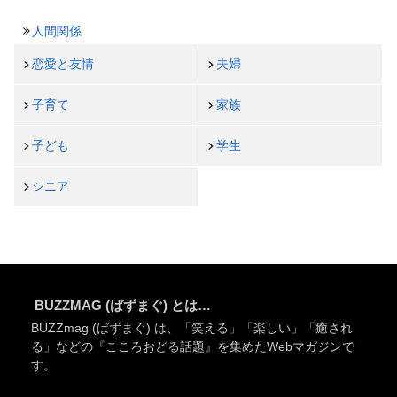
人間関係
恋愛と友情
夫婦
子育て
家族
子ども
学生
シニア
BUZZMAG (ばずまぐ) とは…
BUZZmag (ばずまぐ) は、「笑える」「楽しい」「癒され
る」などの『こころおどる話題』を集めたWebマガジンで
す。