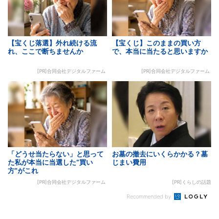
【宝くじ落選】外れ続ける流
【宝くじ】このままの買い方
れ、ここで断ちませんか
で、本当に当たると思いますか
[PR]合同会社デジタルファーム
[PR]合同会社デジタルファーム
「どうせ当たらない」と思って
お墓の撤去にいくらかかる？墓
た私が本当に当選した“買い
じまい費用
方”がこれ
[PR]合同会社デジタルファーム
[PR]くらしの話題
Recommended by