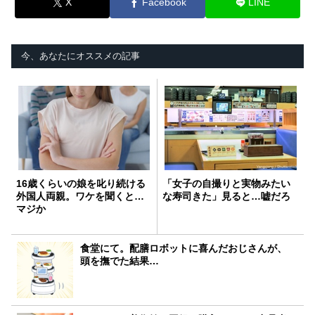
X
Facebook
LINE
今、あなたにオススメの記事
16歳くらいの娘を叱り続ける
「女子の自撮りと実物みたい
外国人両親。ワケを聞くと…
な寿司きた」見ると…嘘だろ
マジか
食堂にて。配膳ロボットに喜んだおじさんが、
頭を撫でた結果…