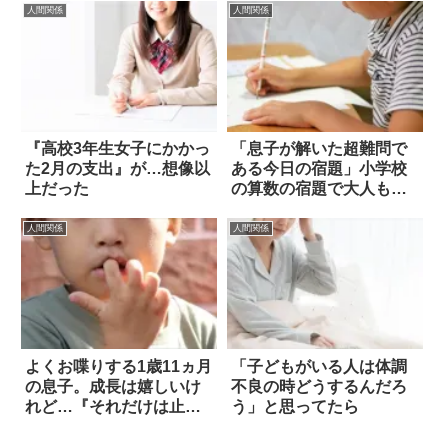
人間関係
人間関係
『高校3年生女子にかかっ
「息子が解いた超難問で
た2月の支出』が…想像以
ある今日の宿題」小学校
上だった
の算数の宿題で大人も悩
む出題が(笑)
人間関係
人間関係
よくお喋りする1歳11ヵ月
「子どもがいる人は体調
の息子。成長は嬉しいけ
不良の時どうするんだろ
れど…『それだけは止め
う」と思ってたら
てほしい』