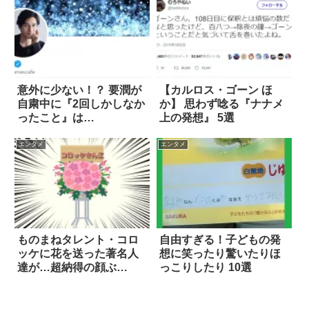
意外に少ない！？ 要潤が
【カルロス・ゴーン ほ
自粛中に『2回しかしなか
か】 思わず唸る『ナナメ
ったこと』は…
上の発想』 5選
エンタメ
エンタメ
ものまねタレント・コロ
自由すぎる！子どもの発
ッケに花を送った著名人
想に笑ったり驚いたりほ
達が…超納得の顔ぶ
っこりしたり 10選
れ！！