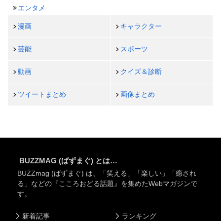
エンタメ
漫画
キャラクター
芸能
スポーツ
動画
クイズ＆診断
ツイートまとめ
画像まとめ
BUZZMAG (ばずまぐ) とは…
BUZZmag (ばずまぐ) は、「笑える」「楽しい」「癒され
る」などの『こころおどる話題』を集めたWebマガジンで
す。
新着記事
ランキング