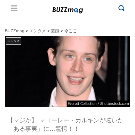
BUZZmag
>
エンタメ
>
芸能
> 今ここ
エンタメ
【マジか】 マコーレー・カルキンが呟いた
「ある事実」に…驚愕！！