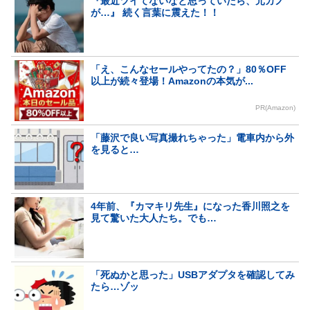
『最近ツイてないなと思っていたら、元カノ
が…』 続く言葉に震えた！！
「え、こんなセールやってたの？」80％OFF
以上が続々登場！Amazonの本気が...
PR(Amazon)
「藤沢で良い写真撮れちゃった」電車内から外
を見ると…
4年前、『カマキリ先生』になった香川照之を
見て驚いた大人たち。でも…
「死ぬかと思った」USBアダプタを確認してみ
たら…ゾッ