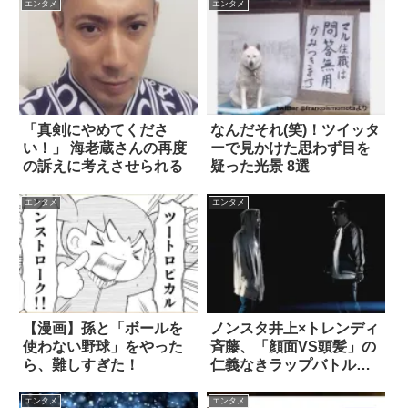
エンタメ
エンタメ
「真剣にやめてくださ
なんだそれ(笑)！ツイッタ
い！」 海老蔵さんの再度
ーで見かけた思わず目を
の訴えに考えさせられる
疑った光景 8選
エンタメ
エンタメ
【漫画】孫と「ボールを
ノンスタ井上×トレンディ
使わない野球」をやった
斉藤、「顔面VS頭髪」の
ら、難しすぎた！
仁義なきラップバトルが
話題に(笑)
エンタメ
エンタメ