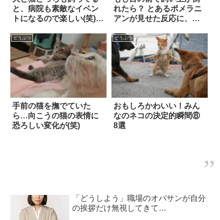
と、病院も素敵なイベン
れたら？ とあるポメラニ
トになるので楽しい(笑) 2
アンが見せた反応に、思
枚
わず胸が熱くなる…！！
どうぶつ
どうぶつ
手前の猫を撫でていた
おもしろかわいい！みん
ら…向こうの猫の表情に
なのネコの決定的瞬間⑧
恐ろしい変化が(笑)
8選
「どうしよう」職場のオバサンが自分
の挨拶だけ無視してきて…