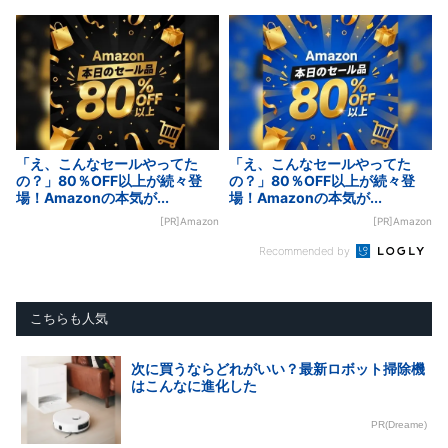
「え、こんなセールやってた
「え、こんなセールやってた
の？」80％OFF以上が続々登
の？」80％OFF以上が続々登
場！Amazonの本気が...
場！Amazonの本気が...
[PR]Amazon
[PR]Amazon
Recommended by
こちらも人気
次に買うならどれがいい？最新ロボット掃除機
はこんなに進化した
PR(Dreame)