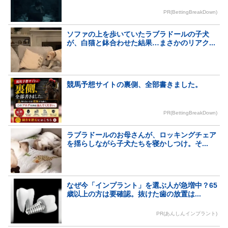
PR(BettingBreakDown)
ソファの上を歩いていたラブラドールの子犬
が、白猫と鉢合わせた結果…まさかのリアク...
競馬予想サイトの裏側、全部書きました。
PR(BettingBreakDown)
ラブラドールのお母さんが、ロッキングチェア
を揺らしながら子犬たちを寝かしつけ。そ...
なぜ今「インプラント」を選ぶ人が急増中？65
歳以上の方は要確認。抜けた歯の放置は...
PR(あんしんインプラント)