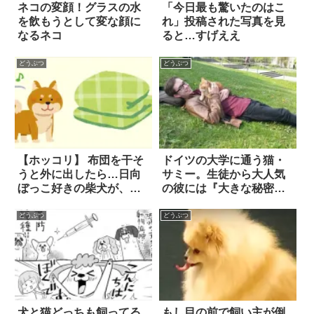
ネコの変顔！グラスの水
「今日最も驚いたのはこ
を飲もうとして変な顔に
れ」投稿された写真を見
なるネコ
ると…すげええ
どうぶつ
どうぶつ
【ホッコリ】 布団を干そ
ドイツの大学に通う猫・
うと外に出したら…日向
サミー。生徒から大人気
ぼっこ好きの柴犬が、
の彼には『大きな秘密』
「やっぱりすぎる行動」
があった
に出てしまった！！
どうぶつ
どうぶつ
犬と猫どっちも飼ってる
もし目の前で飼い主が倒