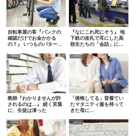
自転車屋の客『パンクの
『なにこれ死にそう』 地
確認だけでお金かかる
下鉄の改札で耳にした高
の？』 いつものパターン
校生たちの「会話」に、
か、と思ったら
心が震えた！
人間関係
人間関係
教師『わかりませんが許
「後悔してる」昔着てい
されるのは…』 続く言葉
たマタニティ服を持って
に、生徒は凍った
きた母に…
人間関係
人間関係