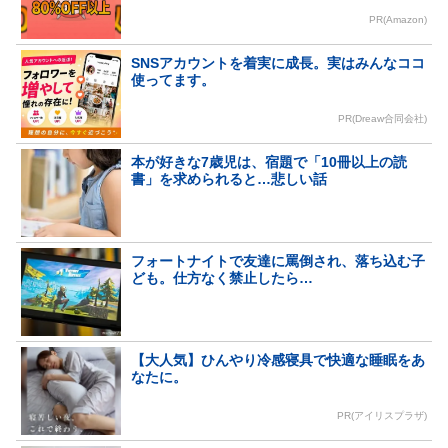
PR(Amazon)
SNSアカウントを着実に成長。実はみんなココ
使ってます。
PR(Dreaw合同会社)
本が好きな7歳児は、宿題で「10冊以上の読
書」を求められると…悲しい話
フォートナイトで友達に罵倒され、落ち込む子
ども。仕方なく禁止したら…
【大人気】ひんやり冷感寝具で快適な睡眠をあ
なたに。
PR(アイリスプラザ)