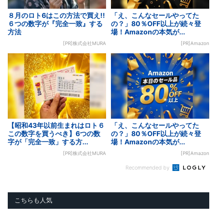
８月のロト6はこの方法で買え!!
「え、こんなセールやってた
６つの数字が『完全一致』する
の？」80％OFF以上が続々登
方法
場！Amazonの本気が...
[PR]株式会社MURA
[PR]Amazon
【昭和43年以前生まれはロト６
「え、こんなセールやってた
この数字を買うべき】6つの数
の？」80％OFF以上が続々登
字が「完全一致」する方...
場！Amazonの本気が...
[PR]株式会社MURA
[PR]Amazon
Recommended by
こちらも人気