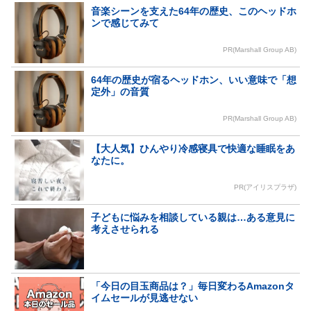
音楽シーンを支えた64年の歴史、このヘッドホ
ンで感じてみて
PR(Marshall Group AB)
64年の歴史が宿るヘッドホン、いい意味で「想
定外」の音質
PR(Marshall Group AB)
【大人気】ひんやり冷感寝具で快適な睡眠をあ
なたに。
PR(アイリスプラザ)
子どもに悩みを相談している親は…ある意見に
考えさせられる
「今日の目玉商品は？」毎日変わるAmazonタ
イムセールが見逃せない