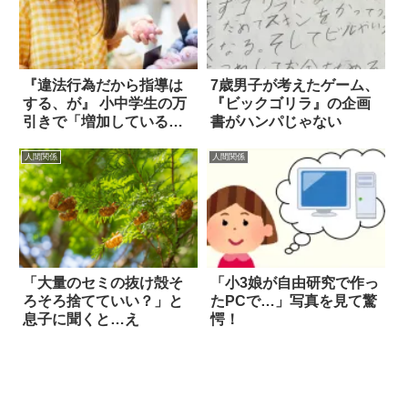
『違法行為だから指導は
7歳男子が考えたゲーム、
する、が』 小中学生の万
『ビックゴリラ』の企画
引きで「増加している理
書がハンパじゃない
由」が切ない
人間関係
人間関係
「大量のセミの抜け殻そ
「小3娘が自由研究で作っ
ろそろ捨てていい？」と
たPCで…」写真を見て驚
息子に聞くと…え
愕！