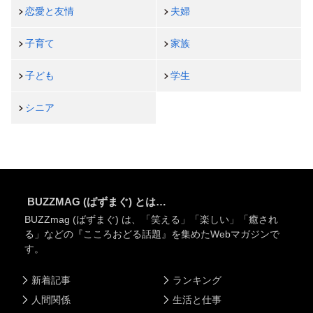
恋愛と友情
夫婦
子育て
家族
子ども
学生
シニア
BUZZMAG (ばずまぐ) とは…
BUZZmag (ばずまぐ) は、「笑える」「楽しい」「癒され
る」などの『こころおどる話題』を集めたWebマガジンで
す。
新着記事
ランキング
人間関係
生活と仕事