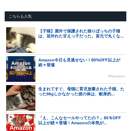
こちらも人気
【子猫】屋外で保護された独りぼっちの子猫
は、並外れた甘えっ子だった。首元で丸くな...
Amazon今日も見逃せない！80%OFF以上が
続々登場
PR(Amazon)
生まれてすぐ、母猫に育児放棄された子猫。た
った86gしかなかった彼の体は、献身的...
「え、こんなセールやってたの？」80％OFF
以上が続々登場！Amazonの本気が...