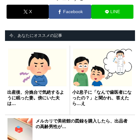
X
Facebook
LINE
今、あなたにオススメの記事
出産後、分娩台で気絶するよ
小2息子に「なんで歯医者にな
うに眠った妻。傍にいた夫
ったの？」と聞かれ、答えた
は…
ら…え
メルカリで美術館の図録を購入したら、出品者
の高齢男性が…