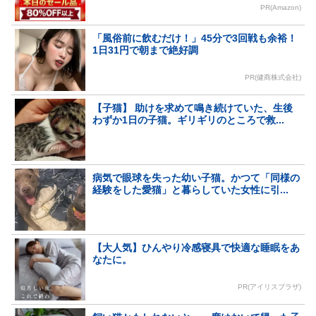
PR(Amazon)
「風俗前に飲むだけ！」45分で3回戦も余裕！
1日31円で朝まで絶好調
PR(健商株式会社)
【子猫】 助けを求めて鳴き続けていた、生後
わずか1日の子猫。ギリギリのところで救...
病気で眼球を失った幼い子猫。かつて「同様の
経験をした愛猫」と暮らしていた女性に引...
【大人気】ひんやり冷感寝具で快適な睡眠をあ
なたに。
PR(アイリスプラザ)