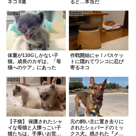
ネコ 8選
ると…本当だ
どうぶつ
どうぶつ
体重が130Gしかない子
作戦開始にゃ！バスケッ
猫。成長のカギは、「母
トに隠れてワンコに忍び
猫へのケア」にあった
寄るネコ
どうぶつ
どうぶつ
【子猫】 保護されたシャ
元の飼い主に置き去りに
イな母猫と人懐っこい子
されたシェパードのミッ
猫たちは、手厚いお世話
クス犬。残された『メッ