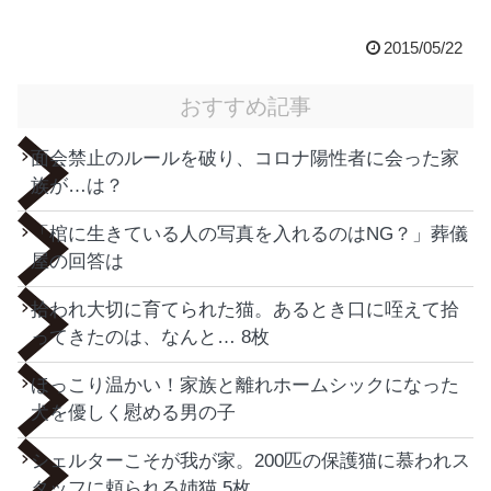
2015/05/22
おすすめ記事
面会禁止のルールを破り、コロナ陽性者に会った家
族が…は？
「棺に生きている人の写真を入れるのはNG？」葬儀
屋の回答は
拾われ大切に育てられた猫。あるとき口に咥えて拾
ってきたのは、なんと… 8枚
ほっこり温かい！家族と離れホームシックになった
犬を優しく慰める男の子
シェルターこそが我が家。200匹の保護猫に慕われス
タッフに頼られる姉猫 5枚