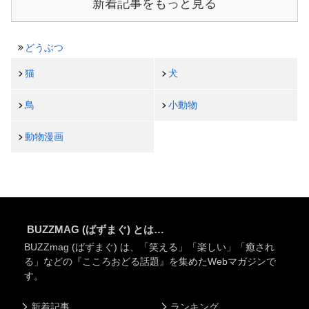
新着記事をもっと見る
どうぶつ
猫
犬
鳥
小動物
動物漫画
BUZZMAG (ばずまぐ) とは…
BUZZmag (ばずまぐ) は、「笑える」「楽しい」「癒され
る」などの『こころおどる話題』を集めたWebマガジンで
す。
新着記事
ランキング