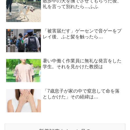
散歩中の犬を撫でさせてもらった後、
礼を言って別れたら…ふふ
「被害届だす」ゲーセンで音ゲーをプ
レイ後、ふと髪を触ったら…
暑い中働く作業員に無礼な発言をした
学生。それを見かけた教授は
「7歳息子が家の中で窒息して命を落
としかけた」その経緯は…