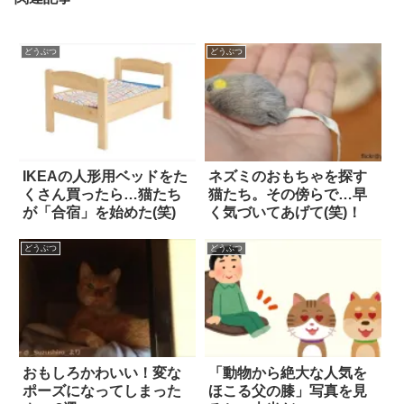
どうぶつ
どうぶつ
IKEAの人形用ベッドをた
ネズミのおもちゃを探す
くさん買ったら…猫たち
猫たち。その傍らで…早
が「合宿」を始めた(笑)
く気づいてあげて(笑)！
どうぶつ
どうぶつ
おもしろかわいい！変な
「動物から絶大な人気を
ポーズになってしまった
ほこる父の膝」写真を見