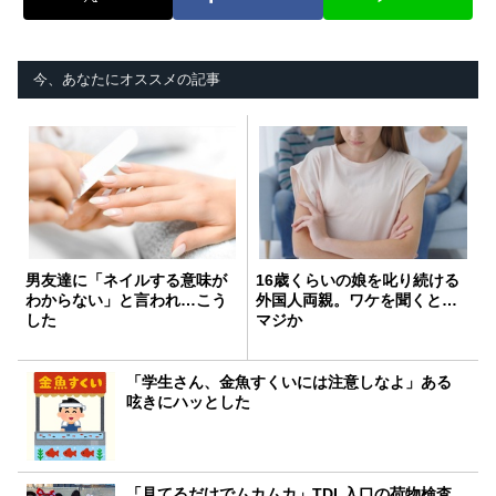
今、あなたにオススメの記事
男友達に「ネイルする意味が
16歳くらいの娘を叱り続ける
わからない」と言われ…こう
外国人両親。ワケを聞くと…
した
マジか
「学生さん、金魚すくいには注意しなよ」ある
呟きにハッとした
「見てるだけでムカムカ」TDL入口の荷物検査