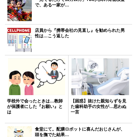
で、ある一家が…
店員から『携帯会社の見直し』を勧められた男
性は…こう返した
学校外で会ったときは…教師
【困惑】抜けた親知らずを見
が保護者にした『お願い』と
た歯科助手の女性が…思わぬ
は
一言
食堂にて。配膳ロボットに喜んだおじさんが、
頭を撫でた結果…