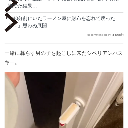
撫でた結果…
「10分前にいたラーメン屋に財布を忘れて戻った
ら…」思わぬ展開
Recommended by
一緒に暮らす男の子を起こしに来たシベリアンハス
キー。