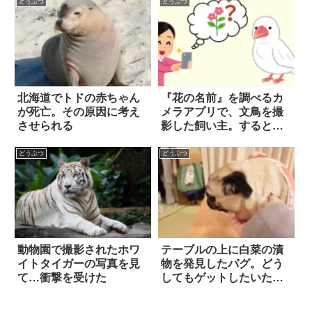
た！！
どうぶつ
どうぶつ
北海道でトドの赤ちゃん
『花の名前』を調べるカ
が死亡。その原因に考え
メラアプリで、文鳥を撮
させられる
影した飼い主。すると…
「納得の判定結果」に、
ホッコリ笑った！！
どうぶつ
どうぶつ
動物園で撮影されたホワ
テーブルの上に白菜の漬
イトタイガーの写真を見
物を発見したパグ。どう
て…衝撃を受けた
してもゲットしたいた
め…こんな強硬手段に出
た！