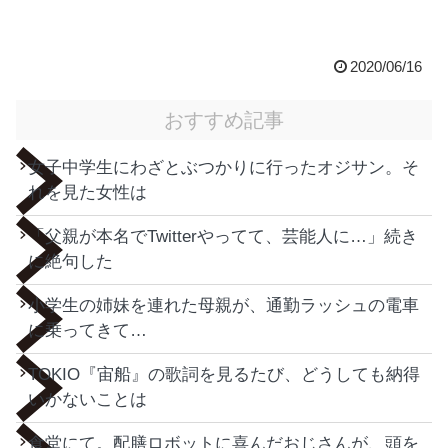
2020/06/16
おすすめ記事
女子中学生にわざとぶつかりに行ったオジサン。そ
れを見た女性は
「父親が本名でTwitterやってて、芸能人に…」続き
に絶句した
小学生の姉妹を連れた母親が、通勤ラッシュの電車
に乗ってきて…
TOKIO『宙船』の歌詞を見るたび、どうしても納得
いかないことは
食堂にて。配膳ロボットに喜んだおじさんが、頭を