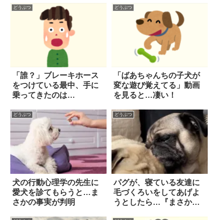
どうぶつ
どうぶつ
「誰？」ブレーキホース
「ばあちゃんちの子犬が
をつけている最中、手に
変な遊び覚えてる」動画
乗ってきたのは…
を見ると…凄い！
どうぶつ
どうぶつ
犬の行動心理学の先生に
パグが、寝ている友達に
愛犬を診てもらうと…ま
毛づくろいをしてあげよ
さかの事実が判明
うとしたら…『まさかの
展開』に思わず吹い