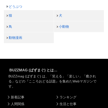
どうぶつ
猫
犬
鳥
小動物
動物漫画
BUZZMAG (ばずまぐ) とは…
BUZZmag (ばずまぐ) は、「笑える」「楽しい」「癒され
る」などの『こころおどる話題』を集めたWebマガジンで
す。
新着記事
ランキング
人間関係
生活と仕事