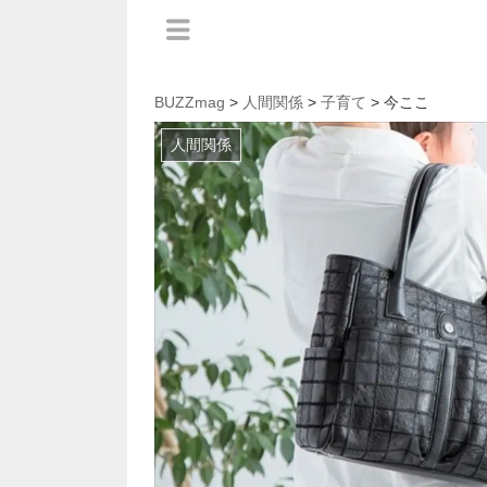
BUZZmag
>
人間関係
>
子育て
> 今ここ
人間関係