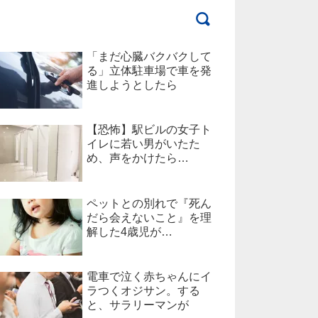
「まだ心臓バクバクして
る」立体駐車場で車を発
進しようとしたら
【恐怖】駅ビルの女子ト
イレに若い男がいたた
め、声をかけたら…
ペットとの別れで『死ん
だら会えないこと』を理
解した4歳児が…
電車で泣く赤ちゃんにイ
ラつくオジサン。する
と、サラリーマンが