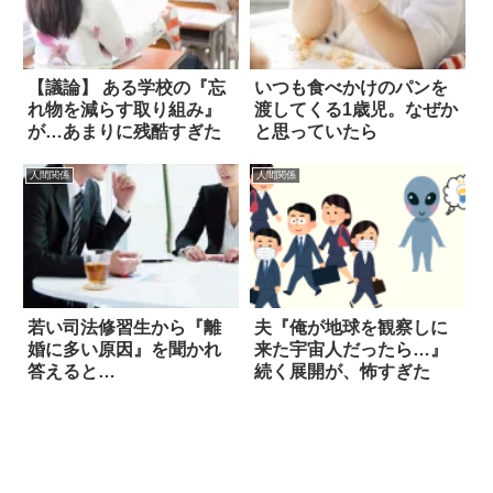
【議論】 ある学校の『忘
いつも食べかけのパンを
れ物を減らす取り組み』
渡してくる1歳児。なぜか
が…あまりに残酷すぎた
と思っていたら
人間関係
人間関係
若い司法修習生から『離
夫『俺が地球を観察しに
婚に多い原因』を聞かれ
来た宇宙人だったら…』
答えると…
続く展開が、怖すぎた