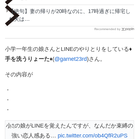
【絶句】妻の帰りが20時なのに、17時過ぎに帰宅し
た夫は…
Recommended by
小学一年生の娘さんとLINEのやりとりをしている
♦️
手を洗うりょーた♦️
(
@garnet23rd
)さん。
その内容が
・
・
・
小1の娘がLINEを覚えたんですが、なんだか束縛の
強い恋人感ある…
pic.twitter.com/ob4QfR2uPS