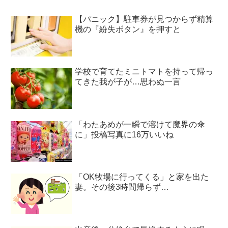
【パニック】駐車券が見つからず精算
機の『紛失ボタン』を押すと
学校で育てたミニトマトを持って帰っ
てきた我が子が…思わぬ一言
「わたあめが一瞬で溶けて魔界の傘
に」投稿写真に16万いいね
「OK牧場に行ってくる」と家を出た
妻。その後3時間帰らず…