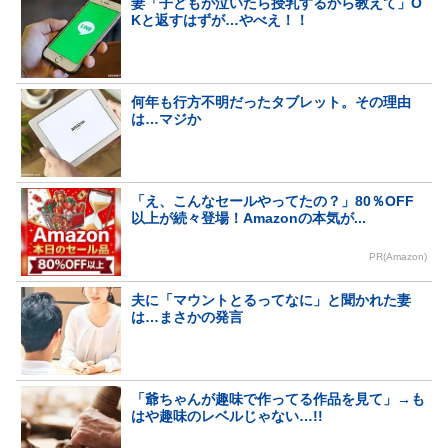
妻「子どもが泣いたら授乳するから教えて」O
Kと返すはずが…やべえ！！
何年も行方不明だったタブレット。その理由
は…マジか
「え、こんなセールやってたの？」80％OFF
以上が続々登場！Amazonの本気が...
PR(Amazon)
夫に「マウントとるってなに」と聞かれた妻
は…まさかの発言
「爺ちゃんが趣味で作ってる作品を見て」→も
はや趣味のレベルじゃない…!!