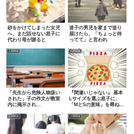
砂をかけてしまった女児
迷子の男児を家まで送り
へ、まだ話せない息子に
届けたら、「ちょっと待
代わり母が謝ると
ってて」と言われ
人間関係
人間関係
「先生から危険人物扱い
『間違いじゃない』 基本
された」子の作文が教室
Lサイズを選ぶ息子に、
内に掲示され…
「MとSの意味」を尋ねて
みたら？
人間関係
人間関係