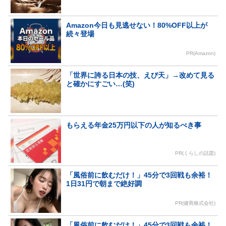
Amazon今日も見逃せない！80%OFF以上が
続々登場
PR(Amazon)
「世界に誇る日本の技、えび天」→改めて見る
と確かにすごい…(笑)
もらえる年金25万円以下の人が知るべき事
PR(くらしの話題)
「風俗前に飲むだけ！」45分で3回戦も余裕！
1日31円で朝まで絶好調
PR(健商株式会社)
「風俗前に飲むだけ！」45分で3回戦も余裕！