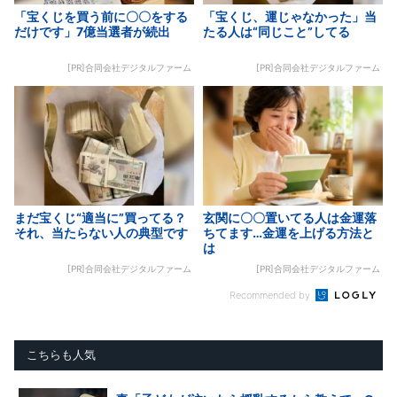
「宝くじを買う前に〇〇をする
「宝くじ、運じゃなかった」当
だけです」7億当選者が続出
たる人は“同じこと”してる
[PR]合同会社デジタルファーム
[PR]合同会社デジタルファーム
まだ宝くじ“適当に”買ってる？
玄関に〇〇置いてる人は金運落
それ、当たらない人の典型です
ちてます…金運を上げる方法と
は
[PR]合同会社デジタルファーム
[PR]合同会社デジタルファーム
Recommended by
こちらも人気