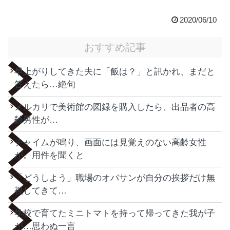
2020/06/10
おすすめ記事
早上がりしてきた夫に「飯は？」と訊かれ、まだと
答えたら…絶句
メルカリで美術館の図録を購入したら、出品者の高
齢男性が…
チャイムが鳴り、画面には見覚えのない高齢女性
が。用件を聞くと
「どうしよう」職場のオバサンが自分の挨拶だけ無
視してきて…
学校で育てたミニトマトを持って帰ってきた我が子
が…思わぬ一言