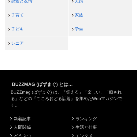
恋愛と友情
夫婦
子育て
家族
子ども
学生
シニア
BUZZMAG (ばずまぐ) とは…
BUZZmag (ばずまぐ) は、「笑える」「楽しい」「癒され
る」などの『こころおどる話題』を集めたWebマガジンで
す。
新着記事
ランキング
人間関係
生活と仕事
どうぶつ
エンタメ