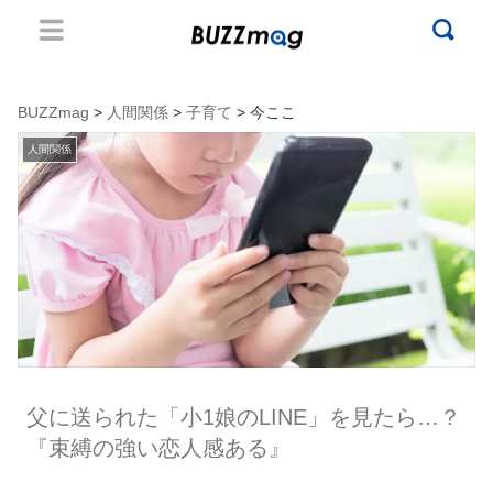
BUZZmag
>
人間関係
>
子育て
> 今ここ
人間関係
父に送られた「小1娘のLINE」を見たら…？
『束縛の強い恋人感ある』