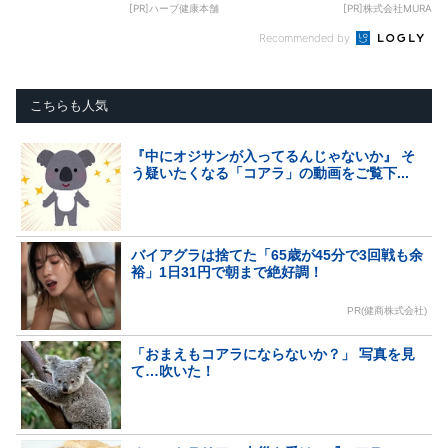
[PR]ハーブ健康本舗
[PR]株式会社MURA
Recommended by
こちらも人気
『中にオジサンが入ってるんじゃないか』 そ
う疑いたくなる「コアラ」の動画をご覧下...
バイアグラは捨てた「65歳が45分で3回戦も余
裕」1日31円で朝まで絶好調！
PR(健商株式会社)
「おまえもコアラにならないか？」 写真を見
て…吹いた！