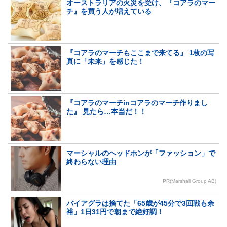
オーストラリアの火災を受け、『コアラのマー
チ』を買う人が増えている
『コアラのマーチもここまで来てる』 1枚の写
真に「未来」を感じた！
『コアラのマーチinコアラのマーチ作りまし
た』 見たら…本当だ！！
マーシャルのヘッドホンが「ファッション」で
終わらない理由
PR(Marshall Group AB)
バイアグラは捨てた「65歳が45分で3回戦も余
裕」1日31円で朝まで絶好調！