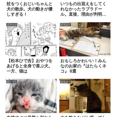
杖をつくおじいちゃんと
いつもの出迎えをしてく
犬の散歩。犬の動きが優
れなかったラブラドー
しすぎる！
ル。直後、理由が判明し
た！
どうぶつ
どうぶつ
【松本ひで吉】おやつを
おもしろかわいい！みん
あげると全身で喜ぶ犬。
なのお家の『はたらくネ
一方、猫は
コ』 8選
どうぶつ
どうぶつ