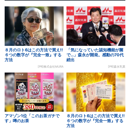
８月のロト6はこの方法で買え!!
「気になっていた認知機能が菌
６つの数字が『完全一致』する
で…」森永が開発。感動の70代
方法
続出
[PR]株式会社MURA
[PR]森永乳業
アマゾン1位「このお茶ガチで
８月のロト6はこの方法で買え!!
す」噂のお茶
６つの数字が『完全一致』する
方法