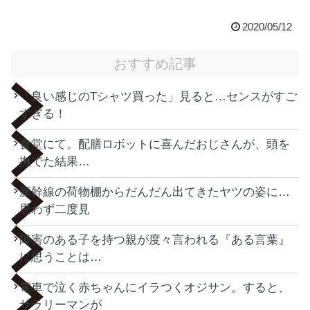
2020/05/12
おすすめ記事
「良い感じのTシャツ買った」見ると…センスがすご
すぎる！
食堂にて。配膳ロボットに喜んだおじさんが、頭を
撫でた結果…
新幹線の荷物棚からだんだん出てきたヤツの姿に…
思わず二度見
障害のある子を持つ親が度々言われる『ある言葉』
に思うことは…
電車で泣く赤ちゃんにイラつくオジサン。すると、
サラリーマンが