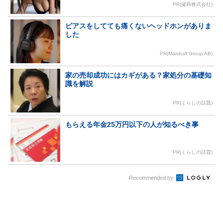
PR(健商株式会社)
ピアスをしてても痛くないヘッドホンがありま
した
PR(Marshall Group AB)
家の売却成功にはカギがある？家処分の基礎知
識を解説
PR(くらしの話題)
もらえる年金25万円以下の人が知るべき事
PR(くらしの話題)
Recommended by