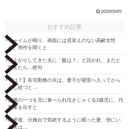
2020/05/09
おすすめ記事
チャイムが鳴り、画面には見覚えのない高齢女性
が。用件を聞くと
早上がりしてきた夫に「飯は？」と訊かれ、まだと
答えたら…絶句
【は？】在宅勤務の夫は、妻子が寝室へ入ってから
少し経つと…
最後の一つを兄に食べられ泣きじゃくる2歳児に、代
替案を出すと
出産後、分娩台で気絶するように眠った妻。傍にい
た夫は…