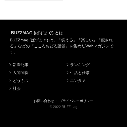
BUZZMAG (ばずまぐ) とは…
BUZZmag (ばずまぐ) は、「笑える」「楽しい」「癒され
る」などの『こころおどる話題』を集めたWebマガジンで
す。
新着記事
ランキング
人間関係
生活と仕事
どうぶつ
エンタメ
社会
お問い合わせ
・
プライバシーポリシー
©
2022
BUZZmag