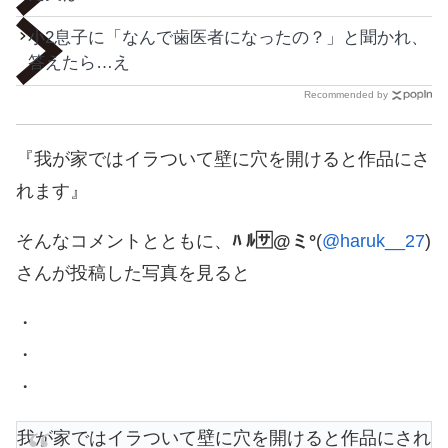
小2息子に「なんで歯医者になったの？」と聞かれ、
答えたら…え
Recommended by
『我が家ではイラついて壁に穴を開けると作品にさ
れます』
そんなコメントとともに、
ﾊ ﾙ🈂️@ミ°
(
@haruk__27
)
さんが投稿した写真を見ると
・
・
・
我が家ではイラついて壁に穴を開けると作品にされ