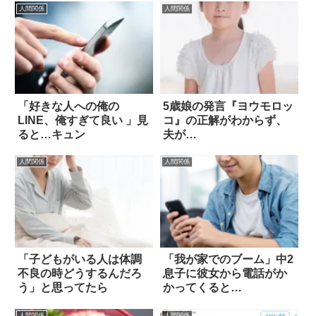
人間関係
人間関係
「好きな人への俺の
5歳娘の発言『ヨウモロッ
LINE、俺すぎて良い 」見
コ』の正解がわからず、
ると…キュン
夫が…
人間関係
人間関係
「子どもがいる人は体調
「我が家でのブーム」中2
不良の時どうするんだろ
息子に彼女から電話がか
う」と思ってたら
かってくると…
人間関係
人間関係