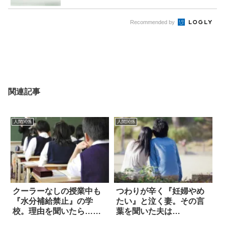
Recommended by
関連記事
人間関係
人間関係
クーラーなしの授業中も
つわりが辛く『妊婦やめ
『水分補給禁止』の学
たい』と泣く妻。その言
校。理由を聞いたら…絶
葉を聞いた夫は…
句！