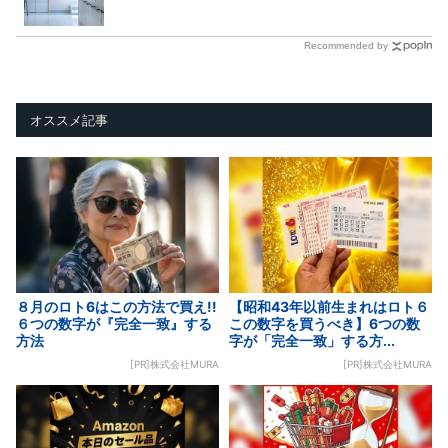
Recommended by
オススメ記事
８月のロト6はこの方法で買え!!
【昭和43年以前生まれはロト６
６つの数字が『完全一致』する
この数字を買うべき】6つの数
方法
字が「完全一致」する方...
[PR]株式会社MURA
[PR]株式会社MURA