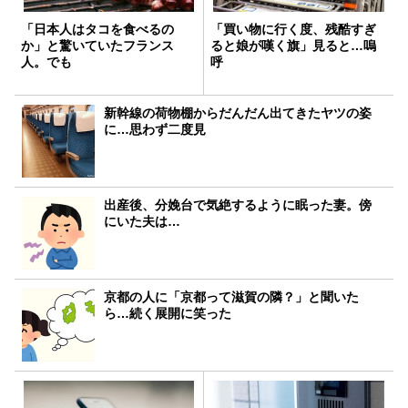
「日本人はタコを食べるの
「買い物に行く度、残酷すぎ
か」と驚いていたフランス
ると娘が嘆く旗」見ると…嗚
人。でも
呼
新幹線の荷物棚からだんだん出てきたヤツの姿
に…思わず二度見
出産後、分娩台で気絶するように眠った妻。傍
にいた夫は…
京都の人に「京都って滋賀の隣？」と聞いた
ら…続く展開に笑った