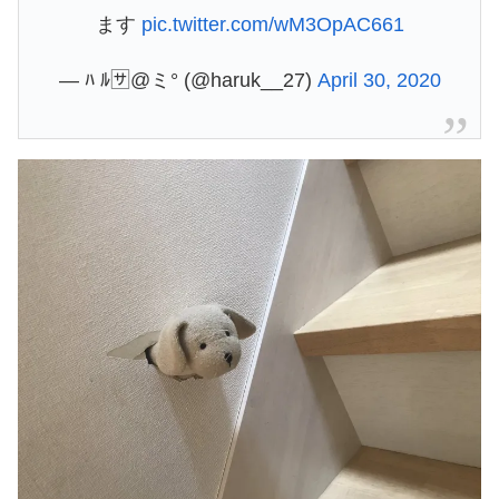
ます
pic.twitter.com/wM3OpAC661
— ﾊ ﾙ🈂️@ミ° (@haruk__27)
April 30, 2020