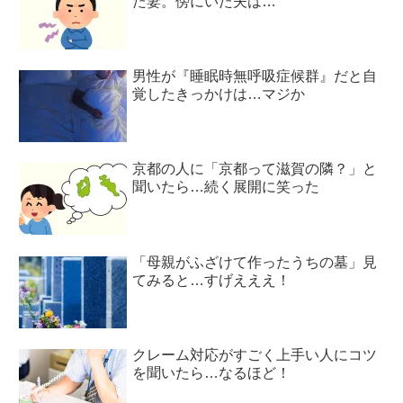
た妻。傍にいた夫は…
男性が『睡眠時無呼吸症候群』だと自
覚したきっかけは…マジか
京都の人に「京都って滋賀の隣？」と
聞いたら…続く展開に笑った
「母親がふざけて作ったうちの墓」見
てみると…すげえええ！
クレーム対応がすごく上手い人にコツ
を聞いたら…なるほど！