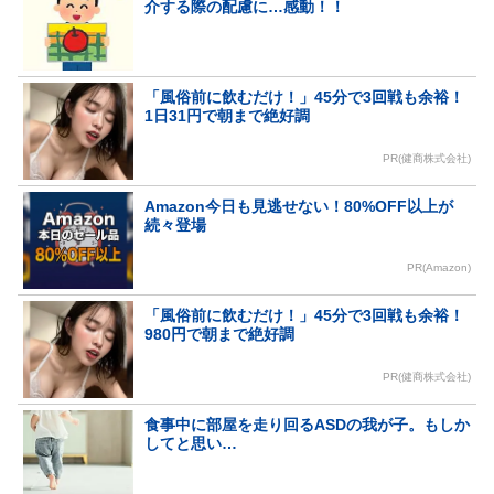
介する際の配慮に…感動！！
「風俗前に飲むだけ！」45分で3回戦も余裕！
1日31円で朝まで絶好調
PR(健商株式会社)
Amazon今日も見逃せない！80%OFF以上が
続々登場
PR(Amazon)
「風俗前に飲むだけ！」45分で3回戦も余裕！
980円で朝まで絶好調
PR(健商株式会社)
食事中に部屋を走り回るASDの我が子。もしか
してと思い…