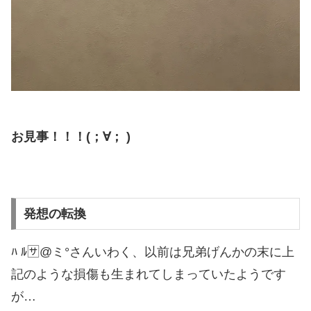
お見事！！！(；∀； )
発想の転換
ﾊ ﾙ🈂️@ミ°さんいわく、以前は兄弟げんかの末に上
記のような損傷も生まれてしまっていたようです
が…