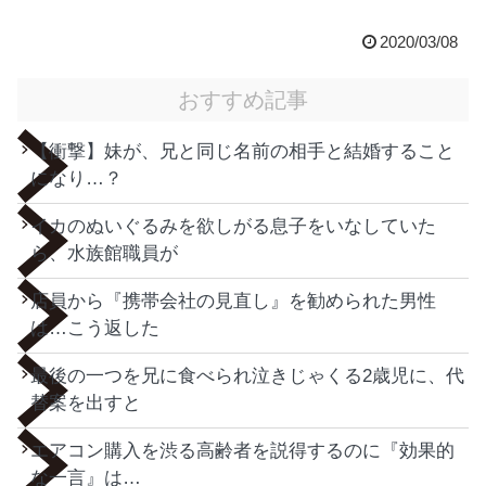
2020/03/08
おすすめ記事
【衝撃】妹が、兄と同じ名前の相手と結婚すること
になり…？
イカのぬいぐるみを欲しがる息子をいなしていた
ら、水族館職員が
店員から『携帯会社の見直し』を勧められた男性
は…こう返した
最後の一つを兄に食べられ泣きじゃくる2歳児に、代
替案を出すと
エアコン購入を渋る高齢者を説得するのに『効果的
な一言』は…