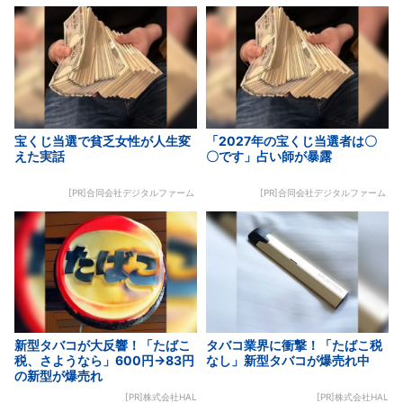
宝くじ当選で貧乏女性が人生変
「2027年の宝くじ当選者は〇
えた実話
〇です」占い師が暴露
[PR]合同会社デジタルファーム
[PR]合同会社デジタルファーム
新型タバコが大反響！「たばこ
タバコ業界に衝撃！「たばこ税
税、さようなら」600円→83円
なし」新型タバコが爆売れ中
の新型が爆売れ
[PR]株式会社HAL
[PR]株式会社HAL