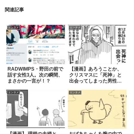
関連記事
エンタメ
エンタメ
RADWIMPS・野田の前で
【漫画】あろうことか、
話す女性3人。次の瞬間、
クリスマスに「死神」と
まさかの一言が！？
出会ってしまった男性。
そして？ 2枚
エンタメ
エンタメ
【漫画】 理想の夫婦と
おばあちゃんを腕の中で