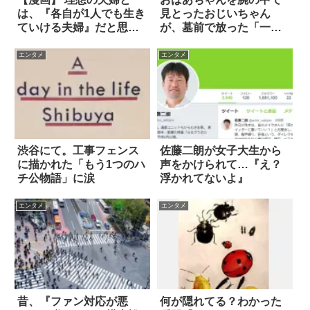
は、『各自が1人でも生き
見とったおじいちゃん
ていける夫婦』だと思う
が、墓前で放った「一
4枚
言」 7枚
エンタメ
エンタメ
渋谷にて。工事フェンス
佐藤二朗が女子大生から
に描かれた「もう1つのハ
声をかけられて…『え？
チ公物語」に涙
浮かれてないよ』
エンタメ
エンタメ
昔、『ファン対応が悪
何が隠れてる？わかった