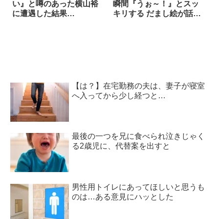
い』と噂のあった横山裕
瞬間『うぉ～！』とスッ
に遭遇した結果…
キリする だまし絵が話題
に
【は？】在宅勤務の夫は、妻子が寝室
へ入ってから少し経つと…
最後の一つを兄に食べられ泣きじゃく
る2歳児に、代替案を出すと
男性用トイレにあってほしいと思うも
のは…ある意見にハッとした