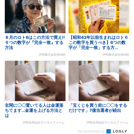
８月のロト6はこの方法で買え!!
【昭和43年以前生まれはロト６
６つの数字が『完全一致』する
この数字を買うべき】6つの数
方法
字が「完全一致」する方...
[PR]株式会社MURA
[PR]株式会社MURA
玄関に〇〇置いてる人は金運落
「宝くじを買う前に〇〇をする
ちてます…金運を上げる方法と
だけです」7億当選者が続出
は
[PR]合同会社デジタルファーム
[PR]合同会社デジタルファーム
Recommended by