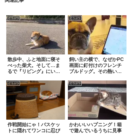
関連記事
どうぶつ
どうぶつ
散歩中、ふと地面に寝そ
飼い主の横で、なぜかPC
べった柴犬。そして…ま
画面に釘付けのフレンチ
るで『リビング』にいる
ブルドッグ。その熱い視
かのようなリラックスぶ
線の先にあったものは…
りに、思わず笑った！！
なるほど！！
どうぶつ
どうぶつ
作戦開始にゃ！バスケッ
かわいいハプニング！箱
トに隠れてワンコに忍び
で遊んでいるうちに見事