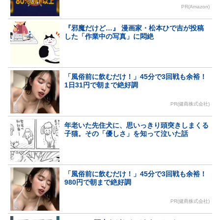
PR(Amazon)
『邪魔だけど…』 漫画家・松本ひで吉が投稿
した「作業中の写真」に悶絶
「風俗前に飲むだけ！」45分で3回戦も余裕！
1日31円で朝まで絶好調
PR(健商株式会社)
年老いた先住犬に、思いっきり頭突きしまくる
子猫。その「優しさ」を知って泣いた話
「風俗前に飲むだけ！」45分で3回戦も余裕！
980円で朝まで絶好調
PR(健商株式会社)