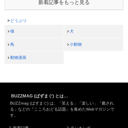
新着記事をもっと見る
どうぶつ
猫
犬
鳥
小動物
動物漫画
BUZZMAG (ばずまぐ) とは…
BUZZmag (ばずまぐ) は、「笑える」「楽しい」「癒され
る」などの『こころおどる話題』を集めたWebマガジンで
す。