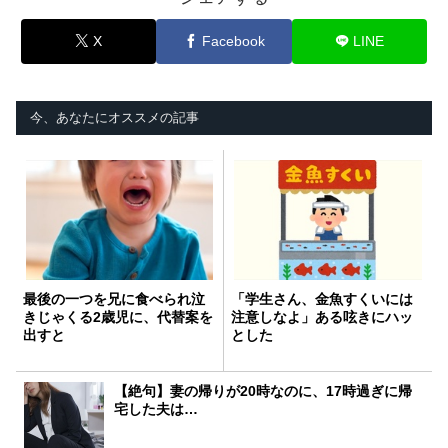
X
Facebook
LINE
今、あなたにオススメの記事
最後の一つを兄に食べられ泣
「学生さん、金魚すくいには
きじゃくる2歳児に、代替案を
注意しなよ」ある呟きにハッ
出すと
とした
【絶句】妻の帰りが20時なのに、17時過ぎに帰
宅した夫は…