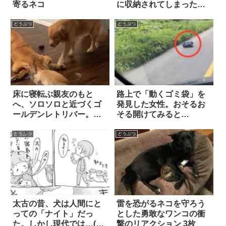
寄るネコ
に収納されてしまった子
猫
どうぶつ
どうぶつ
床に寝転ぶ親友のもと
路上で「動くゴミ袋」を
へ、ソロソロと近づくゴ
発見した女性。おそるお
ールデンレトリバー。そ
そる開けてみると…
して…『思わぬ行動』
に、ほっこり笑った！！
どうぶつ
どうぶつ
太古の昔、犬は人間にと
雷を恐がるネコを守ろう
っての「ナイト」だっ
とした勇敢なワンコの衝
た。しかし現代では…(笑)
撃のリアクション 3枚