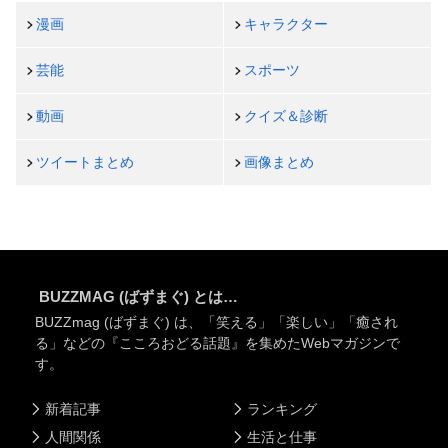
漫画
キャラクター
芸能
スポーツ
動画
クイズ＆診断
ツイートまとめ
画像まとめ
BUZZMAG (ばずまぐ) とは…
BUZZmag (ばずまぐ) は、「笑える」「楽しい」「癒され
る」などの『こころおどる話題』を集めたWebマガジンで
す。
新着記事
ランキング
人間関係
生活と仕事