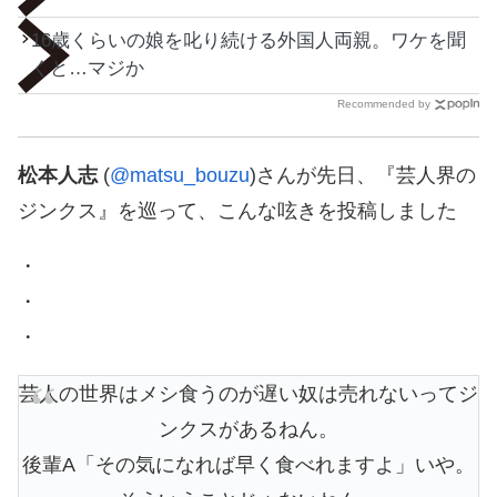
16歳くらいの娘を叱り続ける外国人両親。ワケを聞
くと…マジか
Recommended by
松本人志
(
@matsu_bouzu
)さんが先日、『芸人界の
ジンクス』を巡って、こんな呟きを投稿しました
・
・
・
芸人の世界はメシ食うのが遅い奴は売れないってジ
ンクスがあるねん。
後輩A「その気になれば早く食べれますよ」いや。