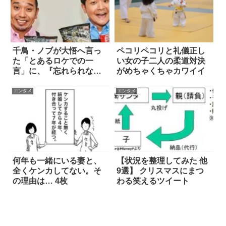
千鳥・ノブが大悟へ言っ
ペコリペコリと礼儀正し
た「とあるロケでの一
い女の子二人の柔道対決
言」に、『忘れられない
がめちゃくちゃカワイイ
ほど好き』の声
エンタメ
エンタメ
何年も一緒にいる妻と、
【状況を整理してみた 他
全くケンカしてない。そ
9選】 クリスマスにまつ
の理由は… 4枚
わる笑えるツイート