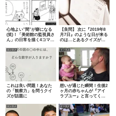
心地よい”間”が癖になる
【良問】 次に『2019年8
(笑)！「美術館の監視員さ
月7日』のような日が来る
ん」の日常を描く4コマ漫
のは…とあるクイズが話
画が話題に
題に！
エンタメ
エンタメ
これは良い問題！あなた
想いが通じた瞬間！生後2
の「観察力」を問うクイ
ヶ月の赤ちゃんが『アイ
ズが話題に
ラブユー』と言ってくれ
た
エンタメ
エンタメ