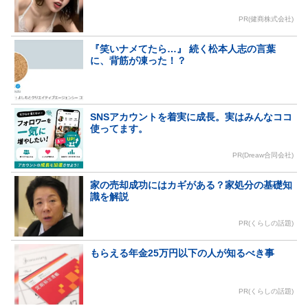
PR(健商株式会社)
『笑いナメてたら…』 続く松本人志の言葉
に、背筋が凍った！？
SNSアカウントを着実に成長。実はみんなココ
使ってます。
PR(Dreaw合同会社)
家の売却成功にはカギがある？家処分の基礎知
識を解説
PR(くらしの話題)
もらえる年金25万円以下の人が知るべき事
PR(くらしの話題)