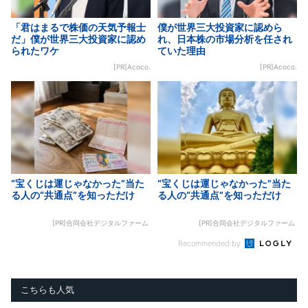
「君はまるで株価の天気予報士
僕が世界三大投資家に認めら
だ」僕が世界三大投資家に認め
れ、日本株の市場分析を任され
られたワケ
ていた理由
[PR]Acoco.
[PR]Acoco.
“宝くじは運じゃなかった”当た
“宝くじは運じゃなかった”当た
る人の“共通点”を知っただけ
る人の“共通点”を知っただけ
[PR]合同会社デジタルファーム
[PR]合同会社デジタルファーム
Recommended by
こちらも人気