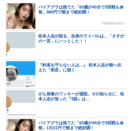
バイアグラは捨てた「65歳が45分で3回戦も余
裕」980円で朝まで絶好調！
PR(健商株式会社)
松本人志が語る、自身のライバルは…「さすが
の一言」にハッとした！！
『約束を守らない人は…』 松本人志が娘へ伝
えた「助言」に頷く
がん発覚のワッキーが退院。その知らせに、松
本人志が送った『3語』は…
バイアグラは捨てた「65歳が45分で3回戦も余
裕」1日31円で朝まで絶好調！