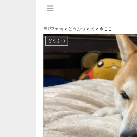
BUZZmag
>
どうぶつ
>
犬
> 今ここ
どうぶつ