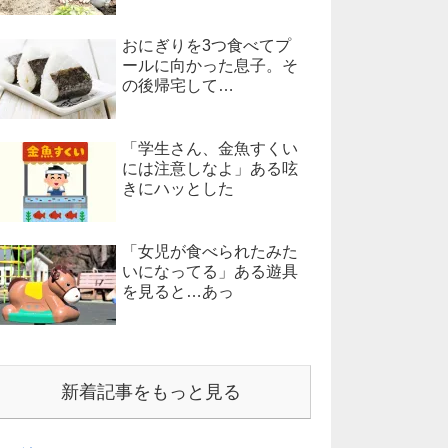
おにぎりを3つ食べてプ
ールに向かった息子。そ
の後帰宅して…
「学生さん、金魚すくい
には注意しなよ」ある呟
きにハッとした
「女児が食べられたみた
いになってる」ある遊具
を見ると…あっ
新着記事をもっと見る