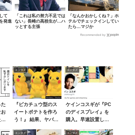
して
「これは私の努力不足では
「なんかおかしくね？」ホ
を発進
ない」長崎の高校生が…ハ
テルでチェックインしてい
ッとする主張
たら…マジか
Recommended by
エンタメ
エンタメ
った
『ピカチュウ型のス
ケインコスギが『PC
なお
イートポテトを作ろ
のディスプレイ』を
た息
う！』 結果、ヤバい
購入。早速設置した
が経
ことになった！？
ら…え！？
エンタメ
エンタメ