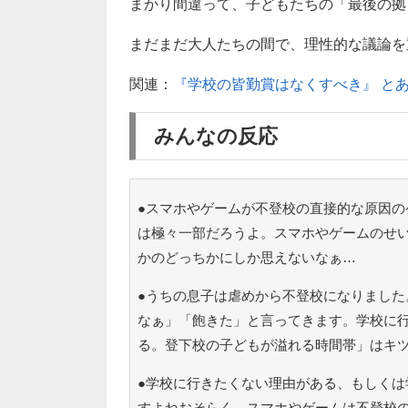
まかり間違って、子どもたちの「最後の拠
まだまだ大人たちの間で、理性的な議論を
関連：
『学校の皆勤賞はなくすべき』 と
みんなの反応
●スマホやゲームが不登校の直接的な原因の
は極々一部だろうよ。スマホやゲームのせ
かのどっちかにしか思えないなぁ…
●うちの息子は虐めから不登校になりました
なぁ」「飽きた」と言ってきます。学校に
る。登下校の子どもが溢れる時間帯」はキ
●学校に行きたくない理由がある、もしくは
すよねおそらく。スマホやゲームは不登校