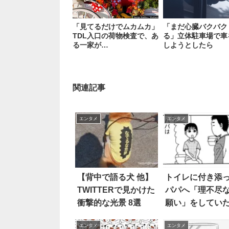
「見てるだけでムカムカ」
「まだ心臓バクバク
TDL入口の荷物検査で、あ
る」立体駐車場で車
る一家が…
しようとしたら
関連記事
エンタメ
エンタメ
【背中で語る犬 他】
トイレに付き添
TWITTERで見かけた
パパへ「理不尽
衝撃的な光景 8選
願い」をしてい
子。しかし、3年
エンタメ
エンタメ
つと？