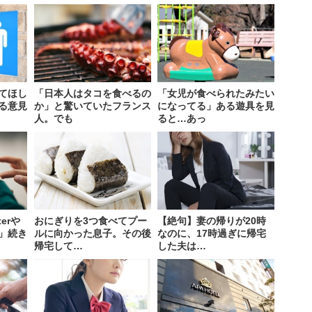
てほし
「日本人はタコを食べるの
「女児が食べられたみたい
る意見
か」と驚いていたフランス
になってる」ある遊具を見
人。でも
ると…あっ
erや
おにぎりを3つ食べてプー
【絶句】妻の帰りが20時
」続き
ルに向かった息子。その後
なのに、17時過ぎに帰宅
帰宅して…
した夫は…