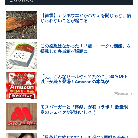
【衝撃】テッポウエビがハサミを閉じると、信
じられないことが起こる
この発想はなかった！『超ユニークな機能』を
搭載した弁当箱が話題に
「え、こんなセールやってたの？」80％OFF
以上が続々登場！Amazonの本気が...
PR(Amazon)
モスバーガーと『獺祭』が初コラボ！ 数量限
定のシェイクが超おいしそう
「風俗前に飲むだけ！」45分で3回戦も余裕！