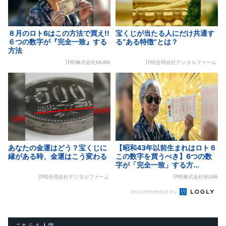
８月のロト6はこの方法で買え!!
宝くじが当たる人にだけ共通す
６つの数字が『完全一致』する
る“ある特徴”とは？
方法
[PR]株式会社MURA
[PR]合同会社デジタルファーム
あなたの金運はどう？宝くじに
【昭和43年以前生まれはロト６
縁がある時、金運はこう変わる
この数字を買うべき】6つの数
字が「完全一致」する方...
[PR]合同会社デジタルファーム
[PR]株式会社MURA
Recommended by
こちらも人気