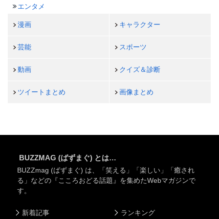
エンタメ
漫画
キャラクター
芸能
スポーツ
動画
クイズ＆診断
ツイートまとめ
画像まとめ
BUZZMAG (ばずまぐ) とは…
BUZZmag (ばずまぐ) は、「笑える」「楽しい」「癒され
る」などの『こころおどる話題』を集めたWebマガジンで
す。
新着記事
ランキング