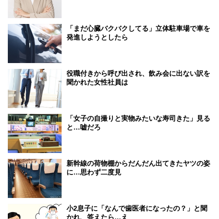
「まだ心臓バクバクしてる」立体駐車場で車を
発進しようとしたら
役職付きから呼び出され、飲み会に出ない訳を
聞かれた女性社員は
「女子の自撮りと実物みたいな寿司きた」見る
と…嘘だろ
新幹線の荷物棚からだんだん出てきたヤツの姿
に…思わず二度見
小2息子に「なんで歯医者になったの？」と聞
かれ、答えたら…え