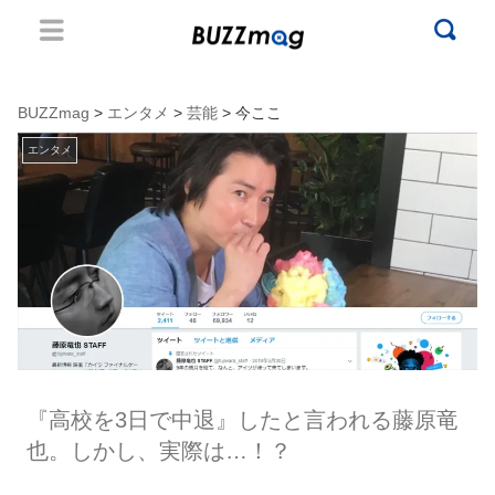
BUZZmag
>
エンタメ
>
芸能
> 今ここ
エンタメ
『高校を3日で中退』したと言われる藤原竜
也。しかし、実際は…！？