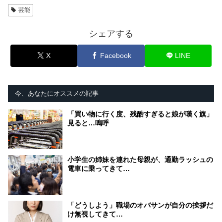
芸能
シェアする
X
Facebook
LINE
今、あなたにオススメの記事
「買い物に行く度、残酷すぎると娘が嘆く旗」
見ると…嗚呼
小学生の姉妹を連れた母親が、通勤ラッシュの
電車に乗ってきて…
「どうしよう」職場のオバサンが自分の挨拶だ
け無視してきて…