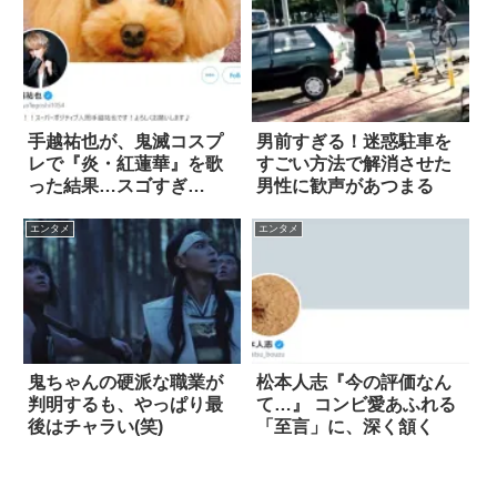
手越祐也が、鬼滅コスプ
男前すぎる！迷惑駐車を
レで『炎・紅蓮華』を歌
すごい方法で解消させた
った結果…スゴすぎ
男性に歓声があつまる
る！！
エンタメ
エンタメ
鬼ちゃんの硬派な職業が
松本人志『今の評価なん
判明するも、やっぱり最
て…』 コンビ愛あふれる
後はチャラい(笑)
「至言」に、深く頷く