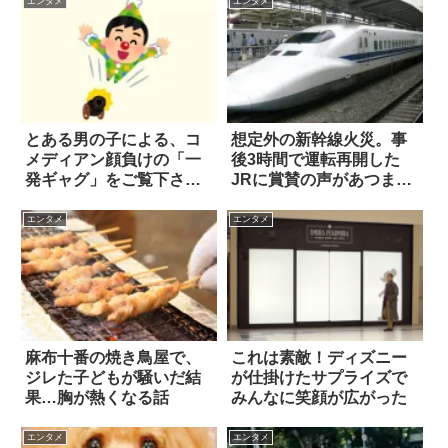
エンタメ
エンタメ
とある男の子による、コ
想定外の新幹線火災。事
メディアン顔負けの「一
後3時間で運転再開した
発ギャグ」をご覧下さい
JRに賞賛の声があつまる
(笑)
8選
エンタメ
エンタメ
麻布十番の焼き鳥屋で、
これは素敵！ディズニー
ジレた子どもが騒いだ結
が仕掛けたサプライズで
果…胸が熱くなる話
みんなに笑顔が広がった
エンタメ
エンタメ