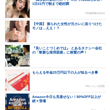
1日31円で朝まで絶好調
PR(健商株式会社)
【中国】 振られた女性が元カレに送りつけた
モノは…ええ！？
『良いことづくめでは』 とあるタクシー会社
の「斬新な採用面接」に称賛の声！
もらえる年金25万円以下の人が知るべき事
PR(くらしの話題)
Amazon今日も見逃せない！80%OFF以上が
続々登場