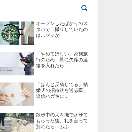
オープンしたばかりのス
タバで自撮りしていたの
は…マジか
「やめてほしい」家族旅
行のため、塾に欠席の連
絡を入れたら…
「ほんと反省してる」結
婚式の招待状を送る際、
返信ハガキに…
散歩中の犬を撫でさせて
もらった後、礼を言って
別れたら…ふふ