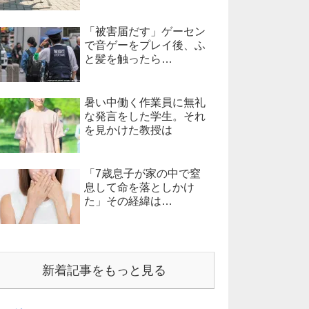
「被害届だす」ゲーセン
で音ゲーをプレイ後、ふ
と髪を触ったら…
暑い中働く作業員に無礼
な発言をした学生。それ
を見かけた教授は
「7歳息子が家の中で窒
息して命を落としかけ
た」その経緯は…
新着記事をもっと見る