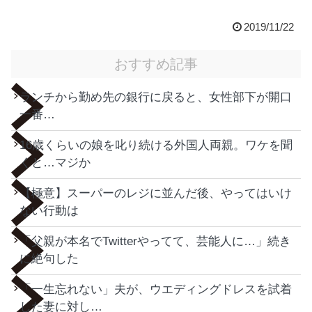
2019/11/22
おすすめ記事
ランチから勤め先の銀行に戻ると、女性部下が開口
一番…
16歳くらいの娘を叱り続ける外国人両親。ワケを聞
くと…マジか
【極意】スーパーのレジに並んだ後、やってはいけ
ない行動は
「父親が本名でTwitterやってて、芸能人に…」続き
に絶句した
「一生忘れない」夫が、ウエディングドレスを試着
した妻に対し…