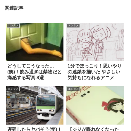
関連記事
エンタメ
エンタメ
どうしてこうなった…
1分でほっこり！思いやり
(笑)！飲み過ぎは禁物だと
の連鎖を描いた やさしい
痛感する写真 8選
気持ちになれるアニメ
エンタメ
エンタメ
遅延したらヤバそう(笑)！
【ジジが喋れなくなった