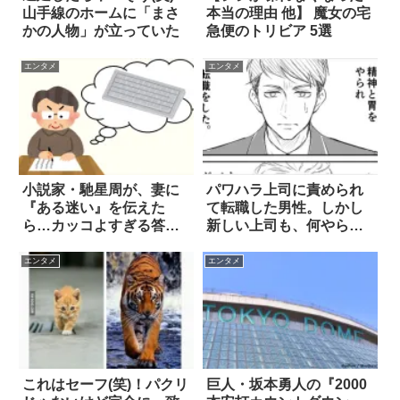
山手線のホームに「まさ
本当の理由 他】 魔女の宅
かの人物」が立っていた
急便のトリビア 5選
エンタメ
エンタメ
小説家・馳星周が、妻に
パワハラ上司に責められ
『ある迷い』を伝えた
て転職した男性。しかし
ら…カッコよすぎる答
新しい上司も、何やら怪
え！！
しくて？ 4枚
エンタメ
エンタメ
これはセーフ(笑)！パクリ
巨人・坂本勇人の『2000