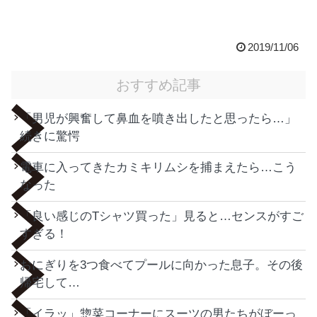
2019/11/06
おすすめ記事
「男児が興奮して鼻血を噴き出したと思ったら…」
続きに驚愕
電車に入ってきたカミキリムシを捕まえたら…こう
なった
「良い感じのTシャツ買った」見ると…センスがすご
すぎる！
おにぎりを3つ食べてプールに向かった息子。その後
帰宅して…
「イラッ」惣菜コーナーにスーツの男たちがぼーっ