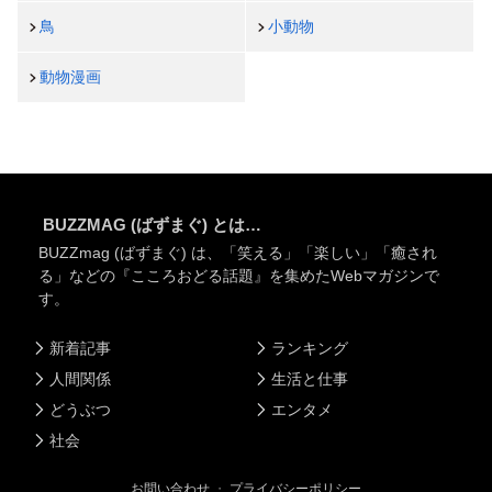
鳥
小動物
動物漫画
BUZZMAG (ばずまぐ) とは…
BUZZmag (ばずまぐ) は、「笑える」「楽しい」「癒され
る」などの『こころおどる話題』を集めたWebマガジンで
す。
新着記事
ランキング
人間関係
生活と仕事
どうぶつ
エンタメ
社会
お問い合わせ
・
プライバシーポリシー