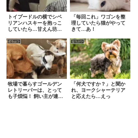
トイプードルの横でシベ
「毎回これ」ワゴンを整
リアンハスキーを抱っこ
理していたら猫がやって
していたら…甘えん坊な2
きて…あ！
匹に、思わず胸キュン！
どうぶつ
どうぶつ
牧場で暮らすゴールデン
「何犬ですか？」と聞か
レトリーバーは、とって
れ、ヨークシャーテリア
も子煩悩！ 飼い主が連れ
と応えたら…えっ
帰って来た動物の赤ちゃ
んに、今日もせっせと愛
情を注ぐ