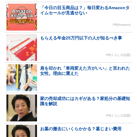
「今日の目玉商品は？」毎日変わるAmazonタ
イムセールが見逃せない
PR(Amazon)
もらえる年金25万円以下の人が知るべき事
PR(くらしの話題)
肩を叩かれ「車両変えた方がいい」と言われた
女性。理由に震えた
家の売却成功にはカギがある？家処分の基礎知
識を解説
PR(くらしの話題)
お墓の撤去にいくらかかる？墓じまい費用