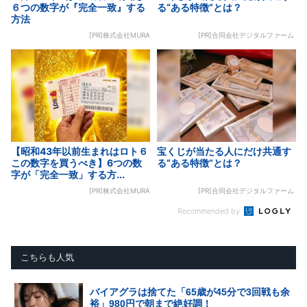
６つの数字が『完全一致』する
る“ある特徴”とは？
方法
[PR]株式会社MURA
[PR]合同会社デジタルファーム
【昭和43年以前生まれはロト６
宝くじが当たる人にだけ共通す
この数字を買うべき】6つの数
る“ある特徴”とは？
字が「完全一致」する方...
[PR]株式会社MURA
[PR]合同会社デジタルファーム
Recommended by
こちらも人気
バイアグラは捨てた「65歳が45分で3回戦も余
裕」980円で朝まで絶好調！