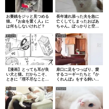
お賽銭をジッと見つめる
長年連れ添った夫を急に
猫。『お金を置く人』に
亡くしてしまったおばあ
は何もしないけれど？
ちゃん。ぽっかりと空い
た穴を埋めたのは…「し
っぽのない元ノラ猫」だ
どうぶつ
どうぶつ
った
【漫画】とっても耳が良
扉口に足をつっぱり、愛
い犬と猫。だからこそ、
するコーギーたちと『か
ときに「理不尽なこと」
くれんぼ』をする飼い
もおきる？ 2枚
主。これで気づかないわ
けがない、と思いき
どうぶつ
どうぶつ
や…！？