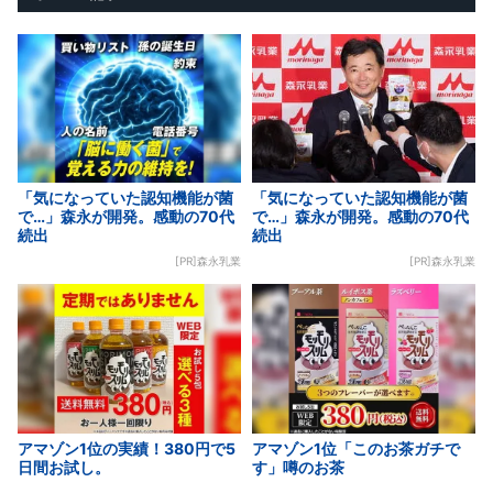
「気になっていた認知機能が菌
「気になっていた認知機能が菌
で…」森永が開発。感動の70代
で…」森永が開発。感動の70代
続出
続出
[PR]森永乳業
[PR]森永乳業
アマゾン1位の実績！380円で5
アマゾン1位「このお茶ガチで
日間お試し。
す」噂のお茶