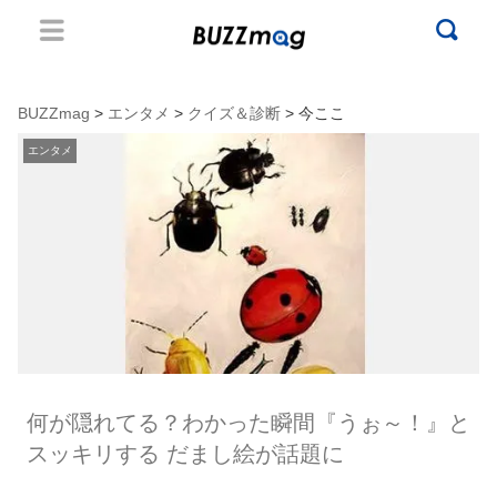
BUZZmag
>
エンタメ
>
クイズ＆診断
> 今ここ
エンタメ
何が隠れてる？わかった瞬間『うぉ～！』と
スッキリする だまし絵が話題に