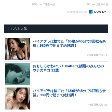
[PR]ハーブ健康本舗
[PR]ハーブ健康本舗
Recommended by
こちらも人気
バイアグラは捨てた「65歳が45分で3回戦も余
裕」980円で朝まで絶好調！
PR(健商株式会社)
おもしろかわいい！Twitterで話題のみんなの
ウチのネコ 11選
バイアグラは捨てた「65歳が45分で3回戦も余
裕」980円で朝まで絶好調！
PR(健商株式会社)