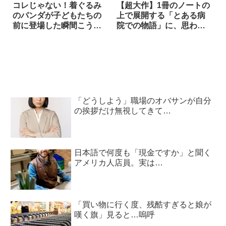
コレじゃない！着ぐるみ
【超大作】1冊のノートの
のパンダが子どもたちの
上で展開する「とある病
前に登場した瞬間こうな
院での物語」に、思わず
った
涙！
「どうしよう」職場のオバサンが自分
の挨拶だけ無視してきて…
日本語で何度も「現金ですか」と聞く
アメリカ人店員。実は…
「買い物に行く度、残酷すぎると娘が
嘆く旗」見ると…嗚呼