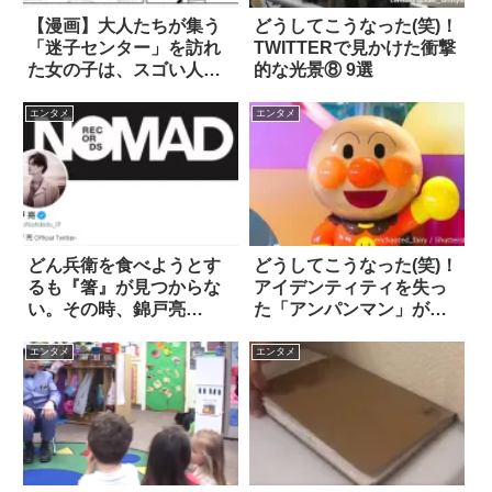
【漫画】大人たちが集う
どうしてこうなった(笑)！
「迷子センター」を訪れ
TWITTERで見かけた衝撃
た女の子は、スゴい人と
的な光景⑧ 9選
出会った 8枚
エンタメ
エンタメ
どん兵衛を食べようとす
どうしてこうなった(笑)！
るも『箸』が見つからな
アイデンティティを失っ
い。その時、錦戸亮
た「アンパンマン」が発
は…？
見される
エンタメ
エンタメ