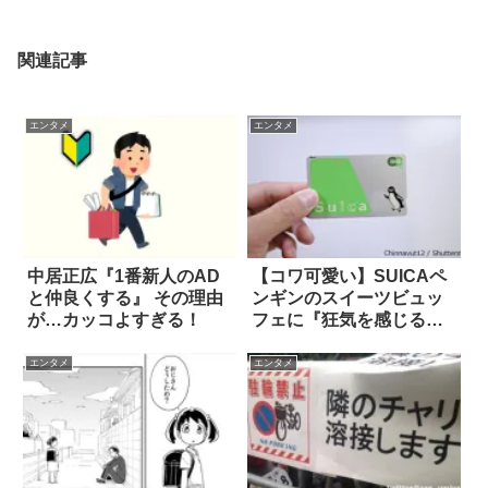
関連記事
エンタメ
エンタメ
中居正広『1番新人のAD
【コワ可愛い】SUICAペ
と仲良くする』 その理由
ンギンのスイーツビュッ
が…カッコよすぎる！
フェに『狂気を感じる』
の声！？
エンタメ
エンタメ