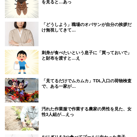
を見ると…あっ
「どうしよう」職場のオバサンが自分の挨拶だ
け無視してきて…
刺身が食べたいという息子に「買っておいで」
と財布を渡すと…え
「見てるだけでムカムカ」TDL入口の荷物検査
で、ある一家が…
汚れた作業服で作業する農家の男性を見た、女
性3人組が…えっ
おにぎりを3つ食べてプールに向かった息子。