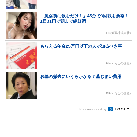
「風俗前に飲むだけ！」45分で3回戦も余裕！
1日31円で朝まで絶好調
PR(健商株式会社)
もらえる年金25万円以下の人が知るべき事
PR(くらしの話題)
お墓の撤去にいくらかかる？墓じまい費用
PR(くらしの話題)
Recommended by