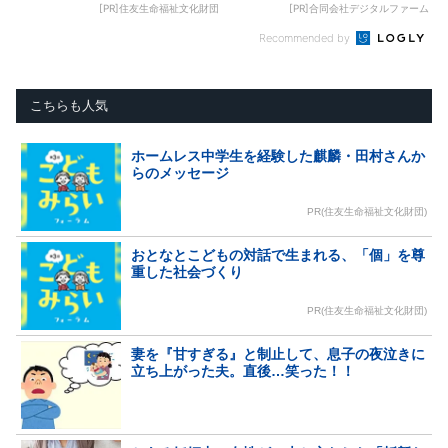
[PR]住友生命福祉文化財団
[PR]合同会社デジタルファーム
Recommended by
こちらも人気
ホームレス中学生を経験した麒麟・田村さんか
らのメッセージ
PR(住友生命福祉文化財団)
おとなとこどもの対話で生まれる、「個」を尊
重した社会づくり
PR(住友生命福祉文化財団)
妻を『甘すぎる』と制止して、息子の夜泣きに
立ち上がった夫。直後…笑った！！