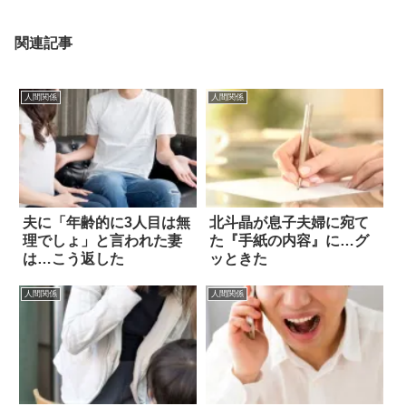
関連記事
人間関係
人間関係
夫に「年齢的に3人目は無
北斗晶が息子夫婦に宛て
理でしょ」と言われた妻
た『手紙の内容』に…グ
は…こう返した
ッときた
人間関係
人間関係