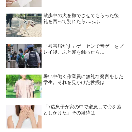
散歩中の犬を撫でさせてもらった後、
礼を言って別れたら…ふふ
「被害届だす」ゲーセンで音ゲーをプ
レイ後、ふと髪を触ったら…
暑い中働く作業員に無礼な発言をした
学生。それを見かけた教授は
「7歳息子が家の中で窒息して命を落
としかけた」その経緯は…