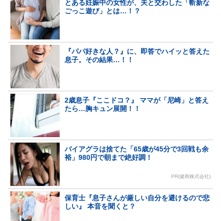
とある妊娠中の女性が、夫と交わした「斬新な
ごっこ遊び」とは…！？
『パパ好きな人？』に、即答でハイッと答えた
息子。その結果…！！
2歳息子『ここドコ？』 ママが「尼崎」と答え
たら…胸キュン展開！！
バイアグラは捨てた「65歳が45分で3回戦も余
裕」980円で朝まで絶好調！
PR(健商株式会社)
保育士『息子さんが厳しい自分を避けるので悲
しい』 本音を聞くと？