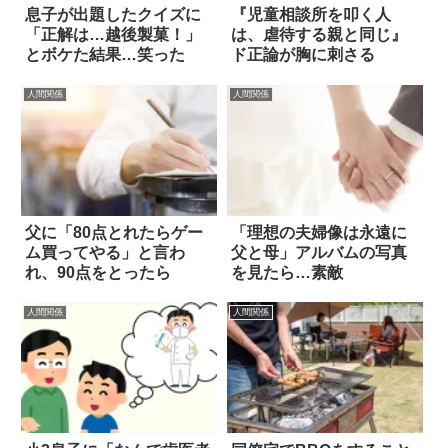
息子が出題したクイズに
『児童相談所を叩く人
「正解は…越後製菓！」
は、虐待する親と同じ』
とボケた結果…笑った
ド正論が胸に刺さる
人間関係
人間関係
父に「80点とれたらゲー
「理想の夫婦像は永遠に
ム買ってやる」と言わ
父と母」アルバムの写真
れ、90点をとったら
を見たら…素敵
人間関係
人間関係