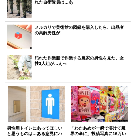
れた自衛隊員は…あ
メルカリで美術館の図録を購入したら、出品者
の高齢男性が…
汚れた作業服で作業する農家の男性を見た、女
性3人組が…えっ
男性用トイレにあってほしい
「わたあめが一瞬で溶けて魔
と思うものは…ある意見にハ
界の傘に」投稿写真に16万い