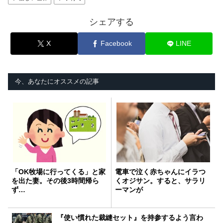
シェアする
X
Facebook
LINE
今、あなたにオススメの記事
「OK牧場に行ってくる」と家
電車で泣く赤ちゃんにイラつ
を出た妻。その後3時間帰ら
くオジサン。すると、サラリ
ず…
ーマンが
『使い慣れた裁縫セット』を持参するよう言わ