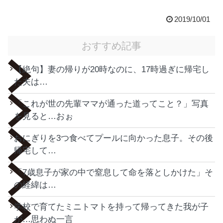
2019/10/01
おすすめ記事
【絶句】妻の帰りが20時なのに、17時過ぎに帰宅し
た夫は…
「これが世の先輩ママが通った道ってこと？」写真
を見ると…おぉ
おにぎりを3つ食べてプールに向かった息子。その後
帰宅して…
「7歳息子が家の中で窒息して命を落としかけた」そ
の経緯は…
学校で育てたミニトマトを持って帰ってきた我が子
が…思わぬ一言