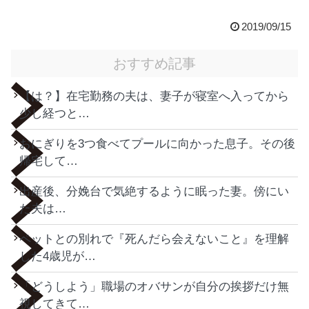
2019/09/15
おすすめ記事
【は？】在宅勤務の夫は、妻子が寝室へ入ってから
少し経つと…
おにぎりを3つ食べてプールに向かった息子。その後
帰宅して…
出産後、分娩台で気絶するように眠った妻。傍にい
た夫は…
ペットとの別れで『死んだら会えないこと』を理解
した4歳児が…
「どうしよう」職場のオバサンが自分の挨拶だけ無
視してきて…