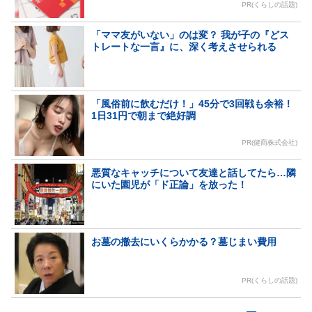
PR(くらしの話題)
「ママ友がいない」のは変？ 我が子の『どス
トレートな一言』に、深く考えさせられる
「風俗前に飲むだけ！」45分で3回戦も余裕！
1日31円で朝まで絶好調
PR(健商株式会社)
悪質なキャッチについて友達と話してたら…隣
にいた園児が「ド正論」を放った！
お墓の撤去にいくらかかる？墓じまい費用
PR(くらしの話題)