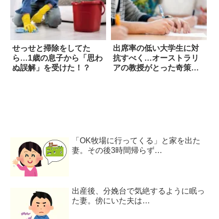
せっせと掃除をしてた
出席率の低い大学生に対
ら…1歳の息子から「思わ
抗すべく…オーストラリ
ぬ誤解」を受けた！？
アの教授がとった奇策
は？
「OK牧場に行ってくる」と家を出た
妻。その後3時間帰らず…
出産後、分娩台で気絶するように眠っ
た妻。傍にいた夫は…