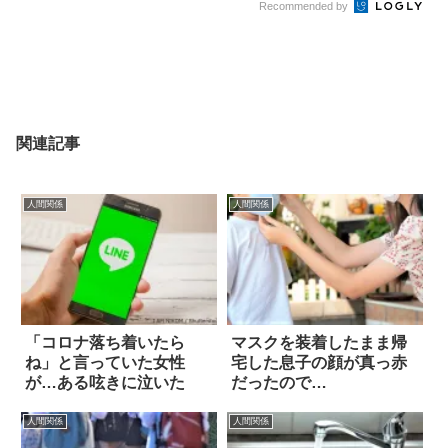
Recommended by
関連記事
人間関係
人間関係
「コロナ落ち着いたら
マスクを装着したまま帰
ね」と言っていた女性
宅した息子の顔が真っ赤
が…ある呟きに泣いた
だったので…
人間関係
人間関係