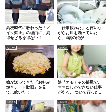
高校時代に教わった「メ
「仕事疲れた」と言いな
イク禁止」の理由に、納
がらお皿を洗っていた
得せざるを得ない！
ら、4歳の娘が…
人間関係
人間関係
娘が送ってきた『お好み
娘『オモチャの部屋で、
焼きデート動画』を見
ママにしかできない仕事
て…吹いた！
がある』 ついて行ったら
地獄を見た！
人間関係
人間関係