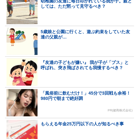
幼稚園の友達に毎日叩かれている我が子。親と
しては、ただ黙って見守るべき？
5歳娘と公園に行くと、遊ぶ約束をしていた友
達の父親が…
『友達の子どもが嫌い』 我が子が「ブス」と
呼ばれ、突き飛ばされても我慢するべき？
「風俗前に飲むだけ！」45分で3回戦も余裕！
980円で朝まで絶好調
PR(健商株式会社)
もらえる年金25万円以下の人が知るべき事