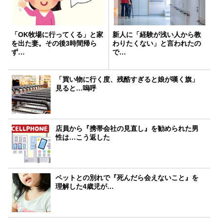
「OK牧場に行ってくる」と家
新人に「経験が浅い人から教
を出た妻。その後3時間帰ら
わりたくない」と言われたの
ず…
で…
「買い物に行く度、残酷すぎると娘が嘆く旗」
見ると…嗚呼
店員から『携帯会社の見直し』を勧められた男
性は…こう返した
ペットとの別れで『死んだら会えないこと』を
理解した4歳児が…