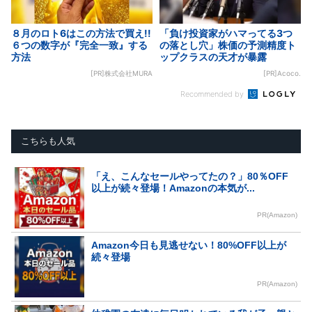
８月のロト6はこの方法で買え!!
「負け投資家がハマってる3つ
６つの数字が『完全一致』する
の落とし穴」株価の予測精度ト
方法
ップクラスの天才が暴露
[PR]株式会社MURA
[PR]Acoco.
Recommended by
こちらも人気
「え、こんなセールやってたの？」80％OFF
以上が続々登場！Amazonの本気が...
PR(Amazon)
Amazon今日も見逃せない！80%OFF以上が
続々登場
PR(Amazon)