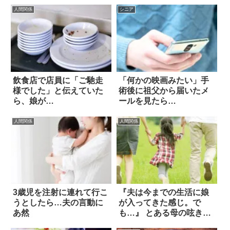
人間関係
シニア
飲食店で店員に「ご馳走
「何かの映画みたい」手
様でした」と伝えていた
術後に祖父から届いたメ
ら、娘が…
ールを見たら…
人間関係
人間関係
3歳児を注射に連れて行こ
『夫は今までの生活に娘
うとしたら…夫の言動に
が入ってきた感じ。で
あ然
も…』 とある母の呟きに
共感の嵐