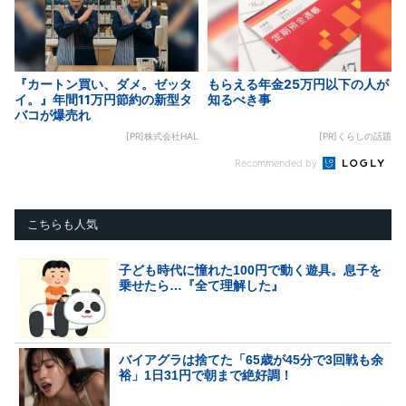
『カートン買い、ダメ。ゼッタ
もらえる年金25万円以下の人が
イ。』年間11万円節約の新型タ
知るべき事
バコが爆売れ
[PR]株式会社HAL
[PR]くらしの話題
Recommended by
こちらも人気
子ども時代に憧れた100円で動く遊具。息子を
乗せたら…『全て理解した』
バイアグラは捨てた「65歳が45分で3回戦も余
裕」1日31円で朝まで絶好調！