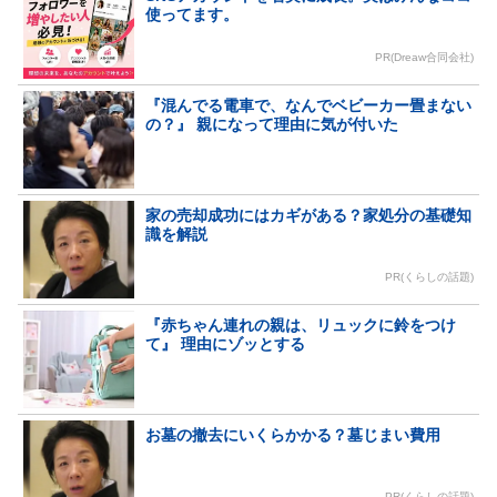
使ってます。
PR(Dreaw合同会社)
『混んでる電車で、なんでベビーカー畳まない
の？』 親になって理由に気が付いた
家の売却成功にはカギがある？家処分の基礎知
識を解説
PR(くらしの話題)
『赤ちゃん連れの親は、リュックに鈴をつけ
て』 理由にゾッとする
お墓の撤去にいくらかかる？墓じまい費用
PR(くらしの話題)