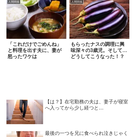
人間関係
人間関係
「これだけでごめんね」
もらったナスの調理に興
と料理を出す夫に、妻が
味深々の3歳児。そして…
怒ったワケは
どうしてこうなった！？
【は？】在宅勤務の夫は、妻子が寝室
へ入ってから少し経つと…
最後の一つを兄に食べられ泣きじゃく