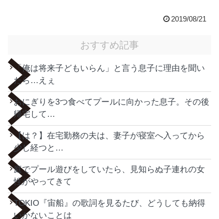
2019/08/21
おすすめ記事
「俺は将来子どもいらん」と言う息子に理由を聞い
たら…えぇ
おにぎりを3つ食べてプールに向かった息子。その後
帰宅して…
【は？】在宅勤務の夫は、妻子が寝室へ入ってから
少し経つと…
庭でプール遊びをしていたら、見知らぬ子連れの女
性がやってきて
TOKIO『宙船』の歌詞を見るたび、どうしても納得
いかないことは