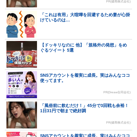
PR(健商株式会社)
「これは有用」大喧嘩を回避するため妻が心掛
けているのは…
【ドッキリなのに 他】「規格外の発想」をめ
ぐるツイート 5選
SNSアカウントを着実に成長。実はみんなココ
使ってます。
PR(Dreaw合同会社)
「風俗前に飲むだけ！」45分で3回戦も余裕！
1日31円で朝まで絶好調
PR(健商株式会社)
SNSアカウントを着実に成長。実はみんなココ