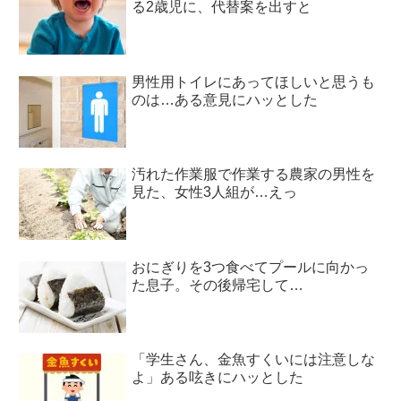
る2歳児に、代替案を出すと
男性用トイレにあってほしいと思うも
のは…ある意見にハッとした
汚れた作業服で作業する農家の男性を
見た、女性3人組が…えっ
おにぎりを3つ食べてプールに向かっ
た息子。その後帰宅して…
「学生さん、金魚すくいには注意しな
よ」ある呟きにハッとした