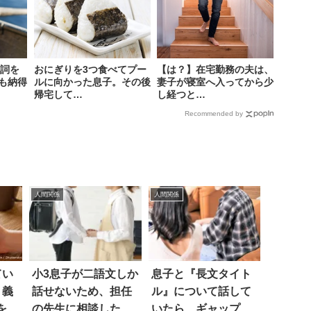
歌詞を
おにぎりを3つ食べてプー
【は？】在宅勤務の夫は、
も納得
ルに向かった息子。その後
妻子が寝室へ入ってから少
帰宅して…
し経つと…
Recommended by
人間関係
人間関係
てい
小3息子が二語文しか
息子と『長文タイト
、義
話せないため、担任
ル』について話して
Sを出
の先生に相談した
いたら…ギャップを