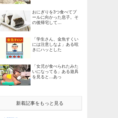
おにぎりを3つ食べてプ
ールに向かった息子。そ
の後帰宅して…
「学生さん、金魚すくい
には注意しなよ」ある呟
きにハッとした
「女児が食べられたみた
いになってる」ある遊具
を見ると…あっ
新着記事をもっと見る