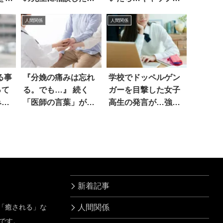
ら…
感じた
人間関係
人間関係
る事
『分娩の痛みは忘れ
学校でドッペルゲン
って
る。でも…』 続く
ガーを目撃した女子
みた
「医師の言葉」が、
高生の発言が…強す
心に響いた
ぎる
新着記事
」「癒される」な
人間関係
です。