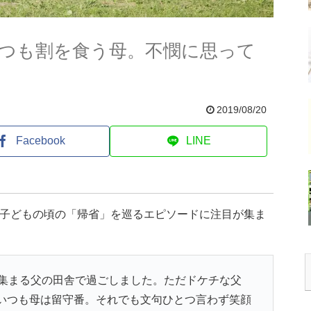
つも割を食う母。不憫に思って
2019/08/20
Facebook
LINE
、子どもの頃の「帰省」を巡るエピソードに注目が集ま
集まる父の田舎で過ごしました。ただドケチな父
でいつも母は留守番。それでも文句ひとつ言わず笑顔