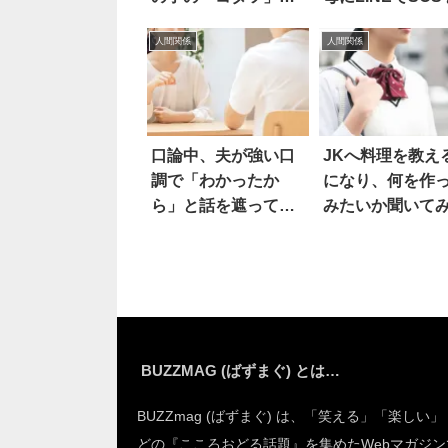
巡る名言が、めっち
したら
人間関係
人間関係
ゃ深イイ
口論中、夫が強い口
JKへ料理を教え
調で「わかったか
になり、何を作
ら」と話を遮ってき
みたいか聞いて
たので…
ら…え
BUZZMAG (ばずまぐ) とは…
BUZZmag (ばずまぐ) は、「笑える」「楽しい
どの『こころおどる話題』を集めたWebマガジン