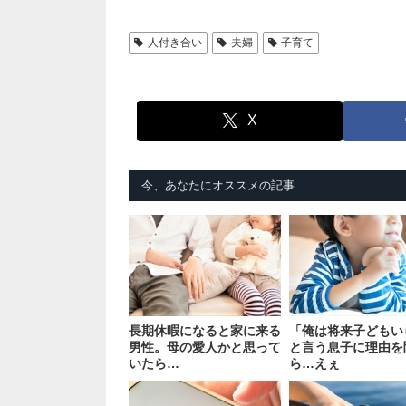
人付き合い
夫婦
子育て
X
今、あなたにオススメの記事
長期休暇になると家に来る
「俺は将来子どもい
男性。母の愛人かと思って
と言う息子に理由を
いたら…
ら…えぇ