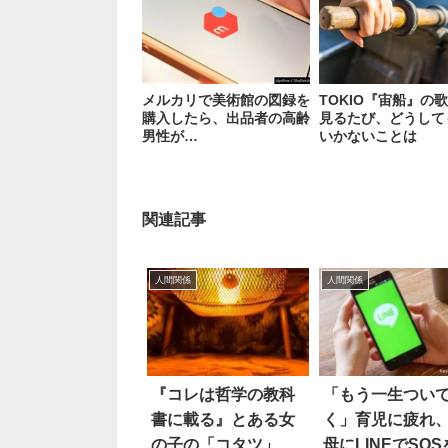
メルカリで美術館の図録を
TOKIO『宙船』の
購入したら、出品者の高齢
見るたび、どうして
男性が…
いかないことは
関連記事
人間関係
人間関係
『コレは哲学の教科
「もう一生つい
書に載る』とある女
く」育児に疲れ
の子の「コタツ」を
母にLINEでSO