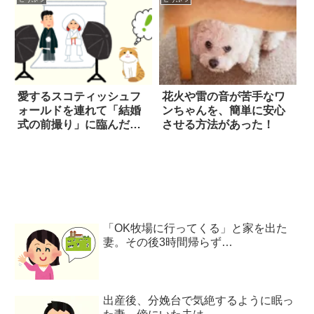
に成長した
愛するスコティッシュフ
花火や雷の音が苦手なワ
ォールドを連れて「結婚
ンちゃんを、簡単に安心
式の前撮り」に臨んだ
させる方法があった！
ら…最高の1枚が生まれ
た！
「OK牧場に行ってくる」と家を出た
妻。その後3時間帰らず…
出産後、分娩台で気絶するように眠っ