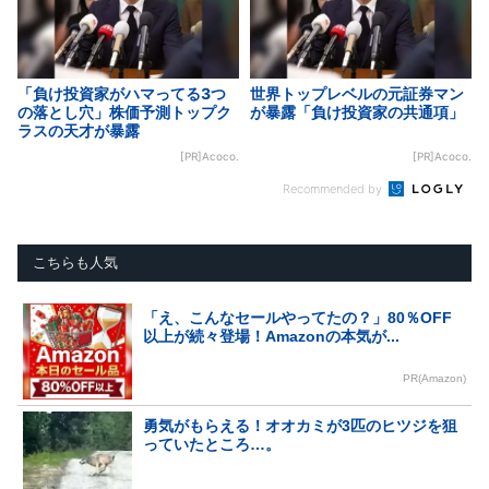
「負け投資家がハマってる3つ
世界トップレベルの元証券マン
の落とし穴」株価予測トップク
が暴露「負け投資家の共通項」
ラスの天才が暴露
[PR]Acoco.
[PR]Acoco.
Recommended by
こちらも人気
「え、こんなセールやってたの？」80％OFF
以上が続々登場！Amazonの本気が...
PR(Amazon)
勇気がもらえる！オオカミが3匹のヒツジを狙
っていたところ…。