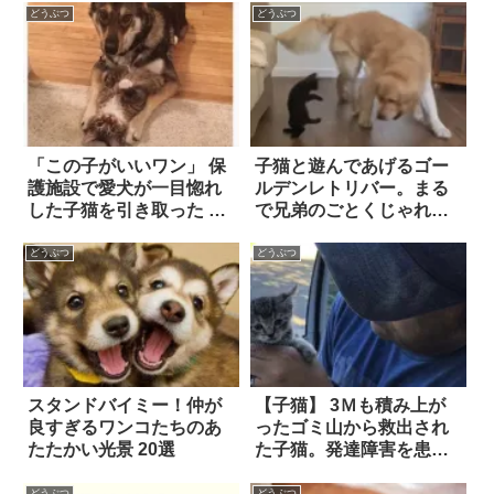
ン
深いサポートによって無
どうぶつ
どうぶつ
事完治！
「この子がいいワン」 保
子猫と遊んであげるゴー
護施設で愛犬が一目惚れ
ルデンレトリバー。まる
した子猫を引き取った 7
で兄弟のごとくじゃれ合
枚
う2匹に…ホッコリ！！
どうぶつ
どうぶつ
スタンドバイミー！仲が
【子猫】 3Ｍも積み上が
良すぎるワンコたちのあ
ったゴミ山から救出され
たたかい光景 20選
た子猫。発達障害を患い
ながらも…やがて彼女
は、立派な『肩乗り猫』
どうぶつ
どうぶつ