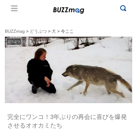
BUZZmag
>
どうぶつ
>
犬
> 今ここ
どうぶつ
完全にワンコ！3年ぶりの再会に喜びを爆発
させるオオカミたち