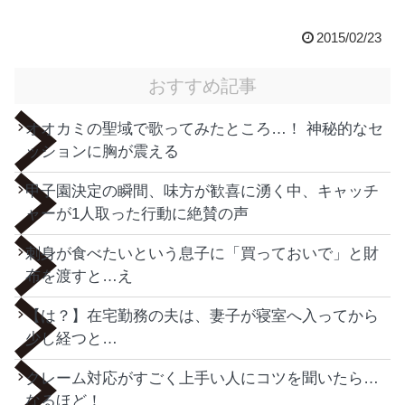
2015/02/23
おすすめ記事
オオカミの聖域で歌ってみたところ…！ 神秘的なセ
ッションに胸が震える
甲子園決定の瞬間、味方が歓喜に湧く中、キャッチ
ャーが1人取った行動に絶賛の声
刺身が食べたいという息子に「買っておいで」と財
布を渡すと…え
【は？】在宅勤務の夫は、妻子が寝室へ入ってから
少し経つと…
クレーム対応がすごく上手い人にコツを聞いたら…
なるほど！