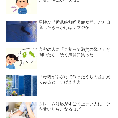
た妻。傍にいた夫は…
男性が『睡眠時無呼吸症候群』だと自
覚したきっかけは…マジか
京都の人に「京都って滋賀の隣？」と
聞いたら…続く展開に笑った
「母親がふざけて作ったうちの墓」見
てみると…すげえええ！
クレーム対応がすごく上手い人にコツ
を聞いたら…なるほど！