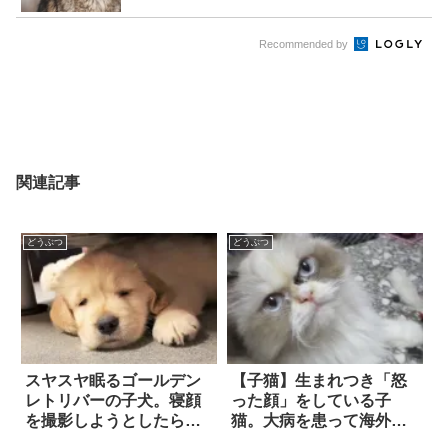
Recommended by
関連記事
どうぶつ
どうぶつ
スヤスヤ眠るゴールデン
【子猫】生まれつき「怒
レトリバーの子犬。寝顔
った顔」をしている子
を撮影しようとしたら…
猫。大病を患って海外で
まさかの展開に、胸キュ
入院するも、家族の愛情