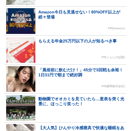
Amazon今日も見逃せない！80%OFF以上が
続々登場
PR(Amazon)
もらえる年金25万円以下の人が知るべき事
PR(くらしの話題)
「風俗前に飲むだけ！」45分で3回戦も余裕！
1日31円で朝まで絶好調
PR(健商株式会社)
動物園でオオカミを見ていたら…意表を突く光
景に、ほっこり笑った！
【大人気】ひんやり冷感寝具で快適な睡眠をあ