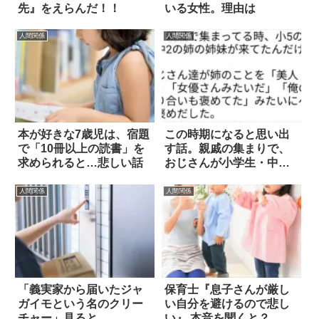
先』をえらんだ！！
いる女性。理由は
人間関係
人間関係
本が好きな7歳児は、宿題
この時期になると思い出
で「10冊以上の読書」を
す話。親戚の集まりで、
求められると…悲しい話
おじさんが小学生・中学
生の姉妹に…
人間関係
人間関係
「義実家から届いたジャ
保育士『息子さんが厳し
ガイモという名のクリー
い自分を避けるので悲し
チャー」見ると…
い』 本音を聞くと？