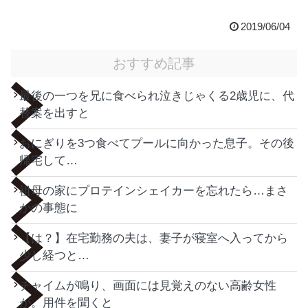
2019/06/04
おすすめ記事
最後の一つを兄に食べられ泣きじゃくる2歳児に、代
替案を出すと
おにぎりを3つ食べてプールに向かった息子。その後
帰宅して…
祖母の家にプロテインシェイカーを忘れたら…まさ
かの事態に
【は？】在宅勤務の夫は、妻子が寝室へ入ってから
少し経つと…
チャイムが鳴り、画面には見覚えのない高齢女性
が。用件を聞くと