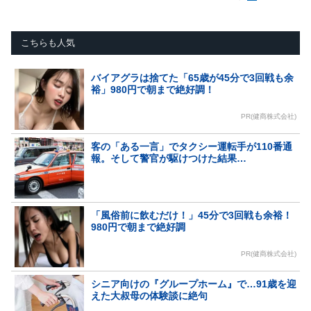
こちらも人気
バイアグラは捨てた「65歳が45分で3回戦も余
裕」980円で朝まで絶好調！
PR(健商株式会社)
客の「ある一言」でタクシー運転手が110番通
報。そして警官が駆けつけた結果…
「風俗前に飲むだけ！」45分で3回戦も余裕！
980円で朝まで絶好調
PR(健商株式会社)
シニア向けの『グループホーム』で…91歳を迎
えた大叔母の体験談に絶句