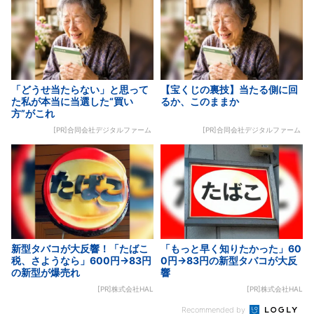
「どうせ当たらない」と思って
【宝くじの裏技】当たる側に回
た私が本当に当選した“買い
るか、このままか
方”がこれ
[PR]合同会社デジタルファーム
[PR]合同会社デジタルファーム
新型タバコが大反響！「たばこ
「もっと早く知りたかった」60
税、さようなら」600円→83円
0円→83円の新型タバコが大反
の新型が爆売れ
響
[PR]株式会社HAL
[PR]株式会社HAL
Recommended by