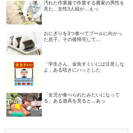
汚れた作業服で作業する農家の男性を
見た、女性3人組が…えっ
おにぎりを3つ食べてプールに向かっ
た息子。その後帰宅して…
「学生さん、金魚すくいには注意しな
よ」ある呟きにハッとした
「女児が食べられたみたいになって
る」ある遊具を見ると…あっ