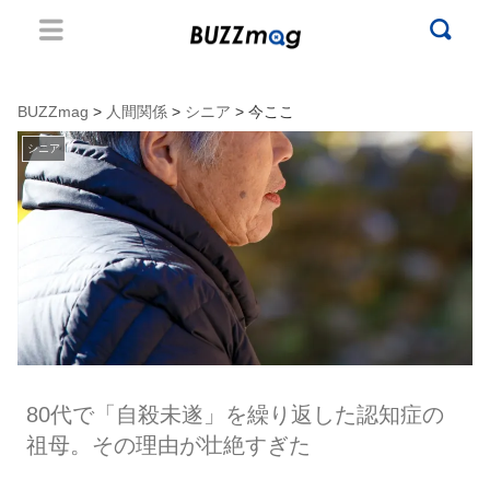
BUZZmag
>
人間関係
>
シニア
> 今ここ
シニア
80代で「自殺未遂」を繰り返した認知症の
祖母。その理由が壮絶すぎた