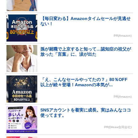
【毎日変わる】Amazonタイムセールが見逃せ
ない！
PR(Amazon)
孫が就職で上京すると知って…認知症の祖父が
放った「言葉」に、涙が出た
「え、こんなセールやってたの？」80％OFF
以上が続々登場！Amazonの本気が...
PR(Amazon)
SNSアカウントを着実に成長。実はみんなココ
使ってます。
PR(Dreaw合同会社)