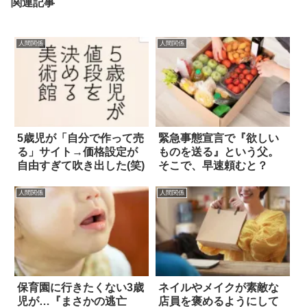
関連記事
人間関係
人間関係
5歳児が「自分で作って売
緊急事態宣言で『欲しい
る」サイト→価格設定が
ものを送る』という父。
自由すぎて吹き出した(笑)
そこで、早速頼むと？
人間関係
人間関係
保育園に行きたくない3歳
ネイルやメイクが素敵な
児が…『まさかの逃亡
店員を褒めるようにして