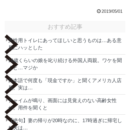
2019/05/01
おすすめ記事
男性用トイレにあってほしいと思うものは…ある意
見にハッとした
16歳くらいの娘を叱り続ける外国人両親。ワケを聞
くと…マジか
日本語で何度も「現金ですか」と聞くアメリカ人店
員。実は…
チャイムが鳴り、画面には見覚えのない高齢女性
が。用件を聞くと
【絶句】妻の帰りが20時なのに、17時過ぎに帰宅し
た夫は…