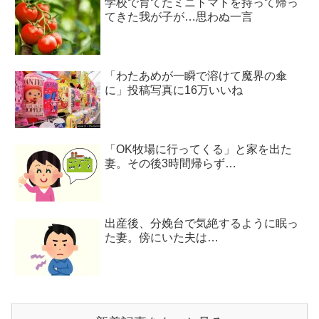
学校で育てたミニトマトを持って帰っ
てきた我が子が…思わぬ一言
「わたあめが一瞬で溶けて魔界の傘
に」投稿写真に16万いいね
「OK牧場に行ってくる」と家を出た
妻。その後3時間帰らず…
出産後、分娩台で気絶するように眠っ
た妻。傍にいた夫は…