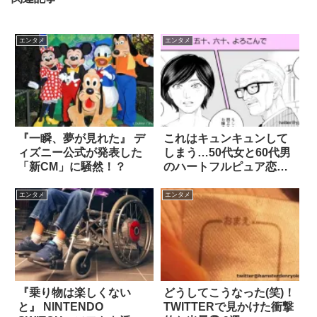
エンタメ
エンタメ
『一瞬、夢が見れた』 デ
これはキュンキュンして
ィズニー公式が発表した
しまう…50代女と60代男
「新CM」に騒然！？
のハートフルピュア恋愛
漫画 4枚
エンタメ
エンタメ
『乗り物は楽しくない
どうしてこうなった(笑)！
と』 NINTENDO
TWITTERで見かけた衝撃