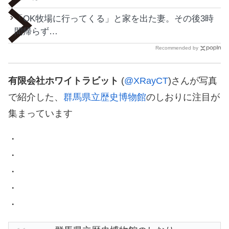
「OK牧場に行ってくる」と家を出た妻。その後3時
間帰らず…
Recommended by
有限会社ホワイトラビット
(
@XRayCT
)さんが写真
で紹介した、
群馬県立歴史博物館
のしおりに注目が
集まっています
・
・
・
・
・