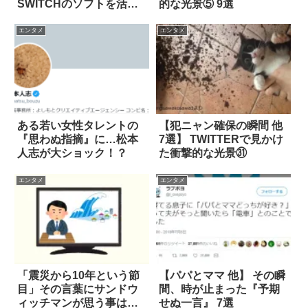
SWITCHのソフトを活用
的な光景⑤ 9選
した「車椅子」が凄
い！！
エンタメ
エンタメ
ある若い女性タレントの
【犯ニャン確保の瞬間 他
『思わぬ指摘』に…松本
7選】 TWITTERで見かけ
人志が大ショック！？
た衝撃的な光景㉛
エンタメ
エンタメ
「震災から10年という節
【パパとママ 他】 その瞬
目」その言葉にサンドウ
間、時が止まった『予期
ィッチマンが思う事は…
せぬ一言』 7選