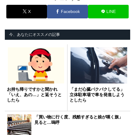
X
Facebook
LINE
今、あなたにオススメの記事
お持ち帰りですかと聞かれ
「まだ心臓バクバクしてる」
「いえ、あの…」と返そうと
立体駐車場で車を発進しよう
したら
としたら
「買い物に行く度、残酷すぎると娘が嘆く旗」
見ると…嗚呼