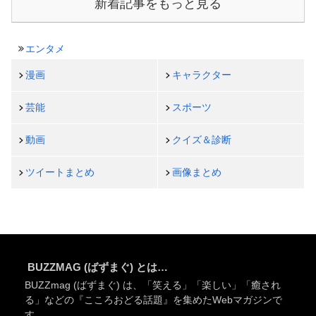
新着記事をもっと見る
エンタメ
漫画
キャラクター
芸能
スポーツ
動画
クイズ＆診断
ツイートまとめ
画像まとめ
BUZZMAG (ばずまぐ) とは…
BUZZmag (ばずまぐ) は、「笑える」「楽しい」「癒され
る」などの『こころおどる話題』を集めたWebマガジンで
す。