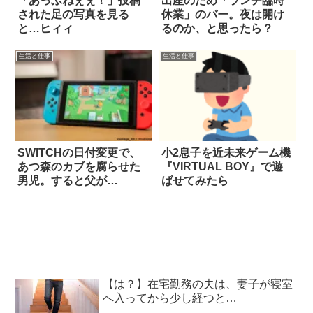
「あっぶねぇぇ！」投稿
出産のため「ランチ臨時
された足の写真を見る
休業」のバー。夜は開け
と…ヒィィ
るのか、と思ったら？
生活と仕事
生活と仕事
SWITCHの日付変更で、
小2息子を近未来ゲーム機
あつ森のカブを腐らせた
『VIRTUAL BOY』で遊
男児。すると父が…
ばせてみたら
【は？】在宅勤務の夫は、妻子が寝室
へ入ってから少し経つと…