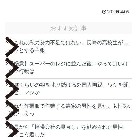
2019/04/05
おすすめ記事
「これは私の努力不足ではない」長崎の高校生が…
ハッとする主張
【極意】スーパーのレジに並んだ後、やってはいけ
ない行動は
16歳くらいの娘を叱り続ける外国人両親。ワケを聞
くと…マジか
汚れた作業服で作業する農家の男性を見た、女性3人
組が…えっ
店員から『携帯会社の見直し』を勧められた男性
は…こう返した