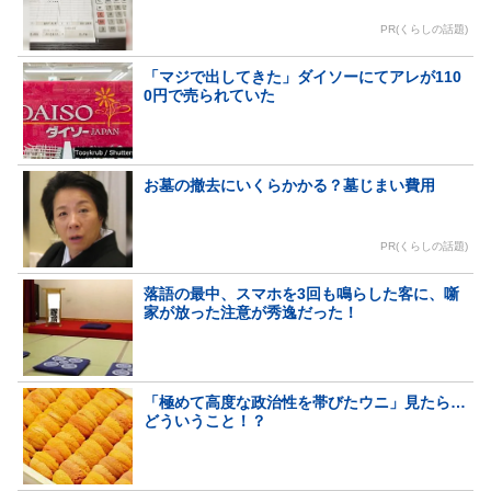
PR(くらしの話題)
「マジで出してきた」ダイソーにてアレが110
0円で売られていた
お墓の撤去にいくらかかる？墓じまい費用
PR(くらしの話題)
落語の最中、スマホを3回も鳴らした客に、噺
家が放った注意が秀逸だった！
「極めて高度な政治性を帯びたウニ」見たら…
どういうこと！？