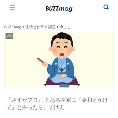
BUZZmag
>
生活と仕事
>
話題
> 今ここ
話題
『さすがプロ』 とある噺家に「令和とかけ
て」と振ったら、すげえ！