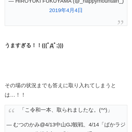
— HIROYUKI FUKUYAMA (@_happymountain_)
2019年4月4日
うますぎる！！(((ﾟДﾟ;)))
その場の状況までも答えに取り入れてしまうと
は…！！
「こ令和一本、取られましたな。(^^)」
— むつのかみ@4/13中山GJ観戦、4/14「ぱかラジ