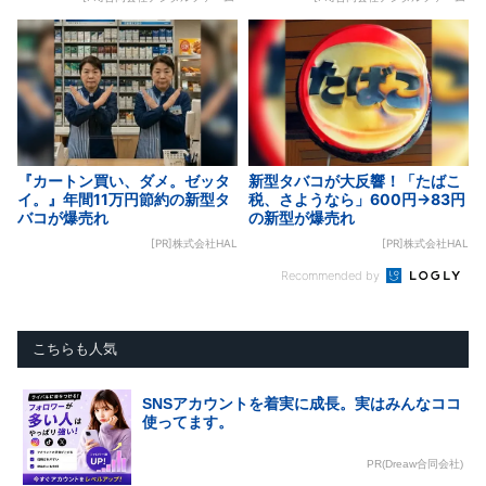
『カートン買い、ダメ。ゼッタ
新型タバコが大反響！「たばこ
イ。』年間11万円節約の新型タ
税、さようなら」600円→83円
バコが爆売れ
の新型が爆売れ
[PR]株式会社HAL
[PR]株式会社HAL
Recommended by
こちらも人気
SNSアカウントを着実に成長。実はみんなココ
使ってます。
PR(Dreaw合同会社)