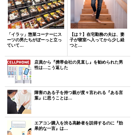
「イラッ」惣菜コーナーにス
【は？】在宅勤務の夫は、妻
ーツの男たちがぼーっと立っ
子が寝室へ入ってから少し経
ていて…
つと…
店員から『携帯会社の見直し』を勧められた男
性は…こう返した
障害のある子を持つ親が度々言われる『ある言
葉』に思うことは…
エアコン購入を渋る高齢者を説得するのに『効
果的な一言』は…