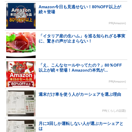
Amazon今日も見逃せない！80%OFF以上が
続々登場
PR(Amazon)
「イタリア産の生ハム」を巡る知られざる事実
に、驚きの声が止まらない！
「え、こんなセールやってたの？」80％OFF
以上が続々登場！Amazonの本気が...
PR(Amazon)
週末だけ車を使う人がカーシェアを選ぶ理由
PR(くらしの話題)
月に3回しか運転しない人が選ぶカーシェアと
は