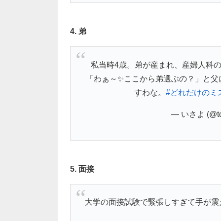
4. 弟
私当時4歳。弟が産まれ、産婦人科
「わぁ～✨ここから弟選ぶの？」と父
すわな。
#どれだけのミ
— いさよ (@tci
5. 面接
大学の面接試験で緊張しすぎて手が震