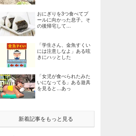
おにぎりを3つ食べてプ
ールに向かった息子。そ
の後帰宅して…
「学生さん、金魚すくい
には注意しなよ」ある呟
きにハッとした
「女児が食べられたみた
いになってる」ある遊具
を見ると…あっ
新着記事をもっと見る