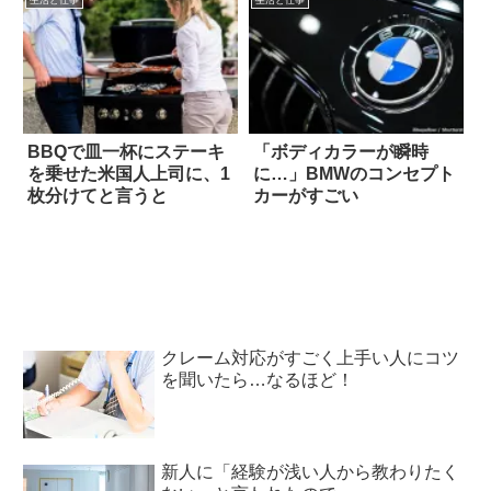
生活と仕事
生活と仕事
BBQで皿一杯にステーキ
「ボディカラーが瞬時
を乗せた米国人上司に、1
に…」BMWのコンセプト
枚分けてと言うと
カーがすごい
クレーム対応がすごく上手い人にコツ
を聞いたら…なるほど！
新人に「経験が浅い人から教わりたく