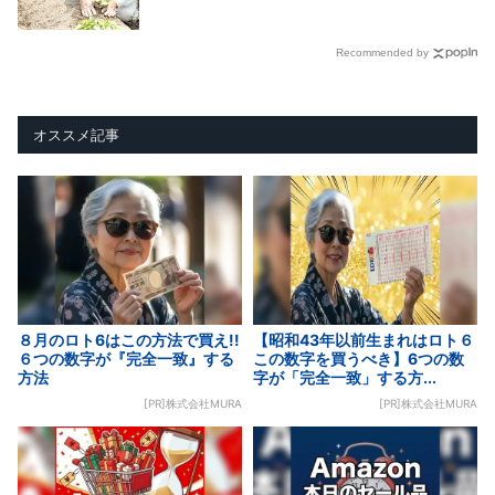
Recommended by
オススメ記事
８月のロト6はこの方法で買え!!
【昭和43年以前生まれはロト６
６つの数字が『完全一致』する
この数字を買うべき】6つの数
方法
字が「完全一致」する方...
[PR]株式会社MURA
[PR]株式会社MURA