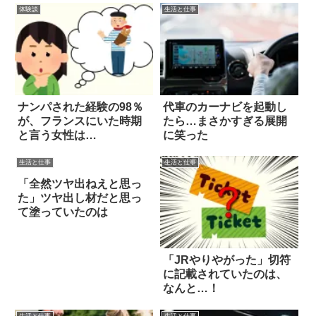
体験談
生活と仕事
ナンパされた経験の98％
代車のカーナビを起動し
が、フランスにいた時期
たら…まさかすぎる展開
と言う女性は…
に笑った
生活と仕事
生活と仕事
「全然ツヤ出ねえと思っ
た」ツヤ出し材だと思っ
て塗っていたのは
「JRやりやがった」切符
に記載されていたのは、
なんと…！