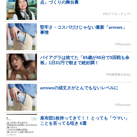
点」づくりの舞台裏
PR(アクセンチュア)
堅牢さ・コスパだけじゃない最新「arrows」
事情
PR(arrows)
バイアグラは捨てた「65歳が45分で3回戦も余
裕」1日31円で朝まで絶好調！
PR(健商株式会社)
arrowsの頑丈さがとんでもないレベルに
PR(arrows)
座布団1枚持ってきて！！ とっても「ウマい」
ことを言ってる呟き 6選