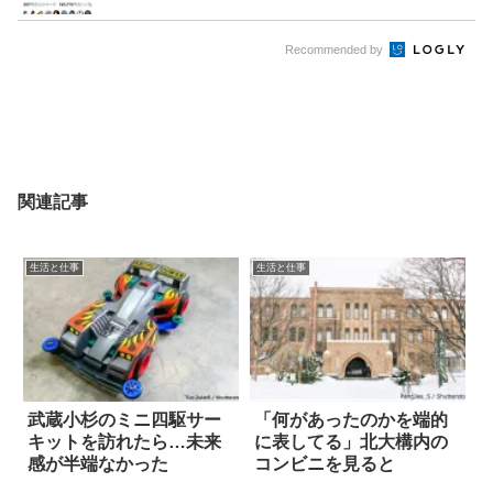
Recommended by
関連記事
生活と仕事
生活と仕事
武蔵小杉のミニ四駆サー
「何があったのかを端的
キットを訪れたら…未来
に表してる」北大構内の
感が半端なかった
コンビニを見ると