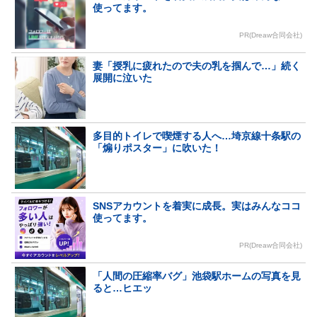
使ってます。
PR(Dreaw合同会社)
妻「授乳に疲れたので夫の乳を掴んで…」続く
展開に泣いた
多目的トイレで喫煙する人へ…埼京線十条駅の
「煽りポスター」に吹いた！
SNSアカウントを着実に成長。実はみんなココ
使ってます。
PR(Dreaw合同会社)
「人間の圧縮率バグ」池袋駅ホームの写真を見
ると…ヒエッ