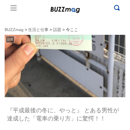
BUZZmag
>
生活と仕事
>
話題
> 今ここ
話題
『平成最後の冬に、やっと』 とある男性が
達成した「電車の乗り方」に驚愕！！