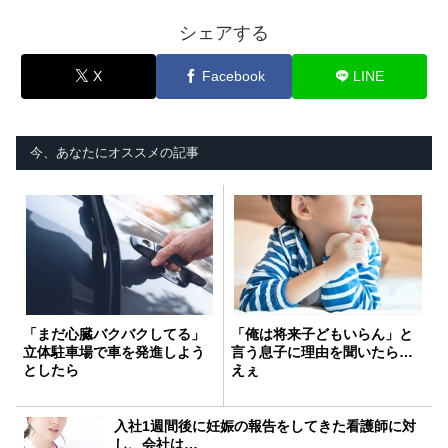
シェアする
X
Facebook
LINE
今、あなたにオススメの記事
「まだ心臓バクバクしてる」
「俺は将来子どもいらん」と
立体駐車場で車を発進しよう
言う息子に理由を聞いたら…
としたら
えぇ
入社1週間後に妊娠の報告をしてきた看護師に対
し、会社は…