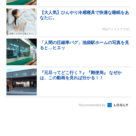
【大人気】ひんやり冷感寝具で快適な睡眠をあ
なたに。
PR(アイリスプラザ)
「人間の圧縮率バグ」池袋駅ホームの写真を見
ると…ヒエッ
『元旦ってどこ行く？』『郵便局』 なぜか
は、この動画を見れば分かる！！
Recommended by