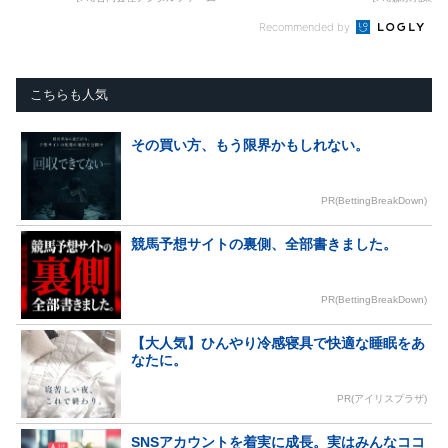
Recommended by
こちらも人気
その買い方、もう限界かもしれない。
PR(BettingBreakDown)
競馬予想サイトの裏側、全部書きました。
PR(BettingBreakDown)
【大人気】ひんやり冷感寝具で快適な睡眠をあ
なたに。
PR(アイリスプラザ)
SNSアカウントを着実に成長。実はみんなココ