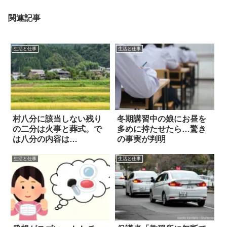
関連記事
生活と仕事
生活と仕事
村八分に該当しない残り
冬期講習中の娘にお昼を
の二分は火事と葬式。で
多めに持たせたら…驚き
は八分の内容は…
の事実が判明
生活と仕事
生活と仕事