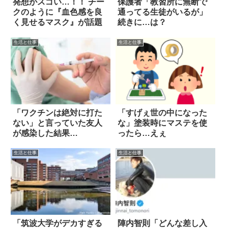
発想がスゴい…！！ チー
保護者「教習所に無断で
クのように『血色感を良
通ってる生徒がいるが」
く見せるマスク』が話題
続きに…は？
生活と仕事
生活と仕事
「ワクチンは絶対に打た
「すげぇ世の中になった
ない」と言っていた友人
な」塗装時にマステを使
が感染した結果…
ったら…えぇ
生活と仕事
生活と仕事
「筑波大学がデカすぎる
陣内智則「どんな差し入