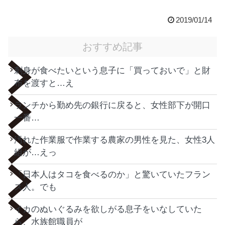
2019/01/14
おすすめ記事
刺身が食べたいという息子に「買っておいで」と財
布を渡すと…え
ランチから勤め先の銀行に戻ると、女性部下が開口
一番…
汚れた作業服で作業する農家の男性を見た、女性3人
組が…えっ
「日本人はタコを食べるのか」と驚いていたフラン
ス人。でも
イカのぬいぐるみを欲しがる息子をいなしていた
ら、水族館職員が