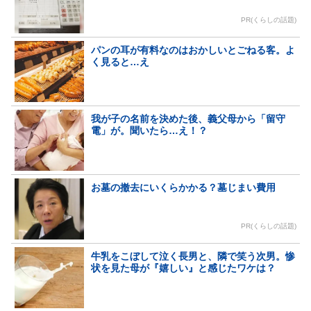
PR(くらしの話題)
パンの耳が有料なのはおかしいとごねる客。よ
く見ると…え
我が子の名前を決めた後、義父母から「留守
電」が。聞いたら…え！？
お墓の撤去にいくらかかる？墓じまい費用
PR(くらしの話題)
牛乳をこぼして泣く長男と、隣で笑う次男。惨
状を見た母が『嬉しい』と感じたワケは？