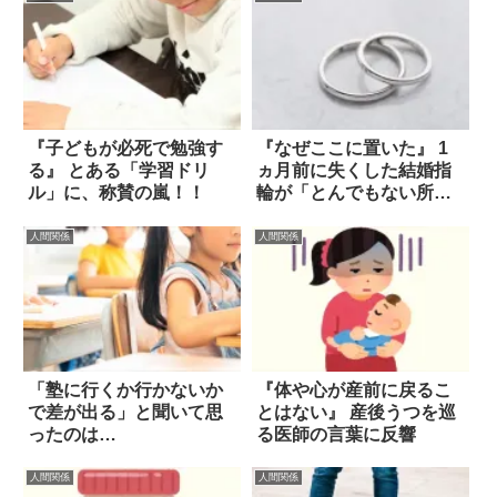
『子どもが必死で勉強す
『なぜここに置いた』 1
る』 とある「学習ドリ
ヵ月前に失くした結婚指
ル」に、称賛の嵐！！
輪が「とんでもない所」
で見つかった！
人間関係
人間関係
「塾に行くか行かないか
『体や心が産前に戻るこ
で差が出る」と聞いて思
とはない』 産後うつを巡
ったのは…
る医師の言葉に反響
人間関係
人間関係