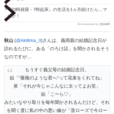
『23時就寝・7時起床』の生活を1ヵ月続けたら…マ
ジか！
Recommended by
秋山
(
@Aki8ma_3
)さんは、義両親の結婚記念日が
訪れるたびに、ある「のろけ話」を聞かされるそう
なのですが…
もうすぐ義父母の結婚記念日。
姑「"薔薇のような君へ"って花束をくれてね」
舅「それが今じゃこんなに太ってよお笑」
姑「こーら♡」
みたいなやり取りを毎年聞かされるんだけど、それ
を聞く度に私の中の悪い嫁が「昔ローズで今ロー