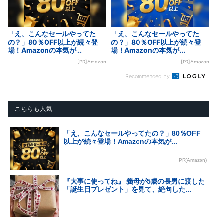
「え、こんなセールやってた
「え、こんなセールやってた
の？」80％OFF以上が続々登
の？」80％OFF以上が続々登
場！Amazonの本気が...
場！Amazonの本気が...
[PR]Amazon
[PR]Amazon
Recommended by
こちらも人気
「え、こんなセールやってたの？」80％OFF
以上が続々登場！Amazonの本気が...
PR(Amazon)
『大事に使ってね』 義母が5歳の長男に渡した
「誕生日プレゼント」を見て、絶句した...