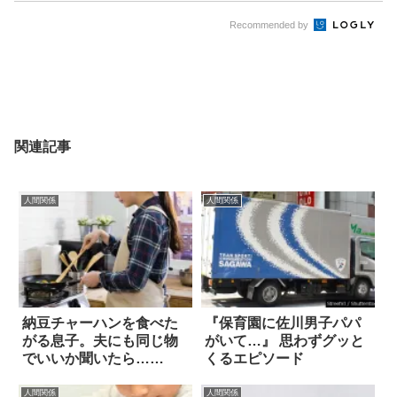
Recommended by
関連記事
人間関係
人間関係
納豆チャーハンを食べた
『保育園に佐川男子パパ
がる息子。夫にも同じ物
がいて…』 思わずグッと
でいいか聞いたら…
くるエピソード
は！？
人間関係
人間関係