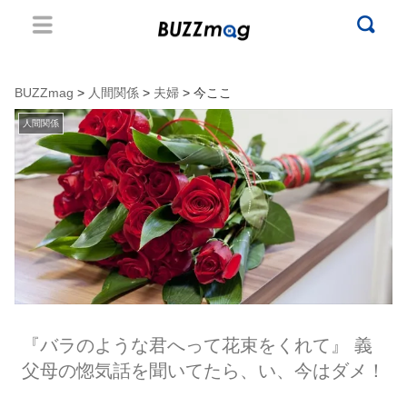
BUZZmag
>
人間関係
>
夫婦
> 今ここ
人間関係
『バラのような君へって花束をくれて』 義
父母の惚気話を聞いてたら、い、今はダメ！