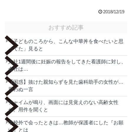
2018/12/19
おすすめ記事
「子どものころから、こんな中華丼を食べたいと思
ってた」見ると
入社1週間後に妊娠の報告をしてきた看護師に対し、
会社は…
【困惑】抜けた親知らずを見た歯科助手の女性が…
思わぬ一言
チャイムが鳴り、画面には見覚えのない高齢女性
が。用件を聞くと
学校外で会ったときは…教師が保護者にした『お願
い』とは