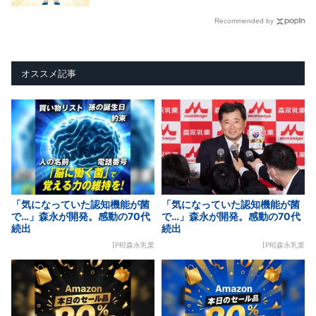
Recommended by
オススメ記事
「気になっていた認知機能が菌
「気になっていた認知機能が菌
で…」森永が開発。感動の70代
で…」森永が開発。感動の70代
続出
続出
[PR]森永乳業
[PR]森永乳業