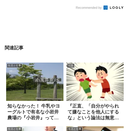
Recommended by
関連記事
生活と仕事
話題
知らなかった！ 牛乳やヨ
『正直、「自分がやられ
ーグルトで有名な小岩井
て嫌なことを他人にする
農場の『小岩井』って、
な」という論法は無意
実は…
味。なぜなら』
生活と仕事
生活と仕事