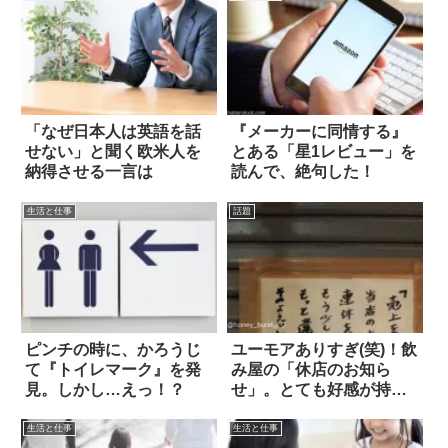
「なぜ日本人は英語を話
『メーカーに同情する』
せない」と聞く欧米人を
とある「星1レビュー」を
納得させる一言は
読んで、絶句した！
生活と仕事
話題
ピンチの時に、かろうじ
ユーモアありすぎ(笑)！飲
て『トイレマーク』を発
み屋の「休店のお知ら
見。しかし…えっ！？
せ」。とても好感が持て
ると話題
生活と仕事
生活と仕事