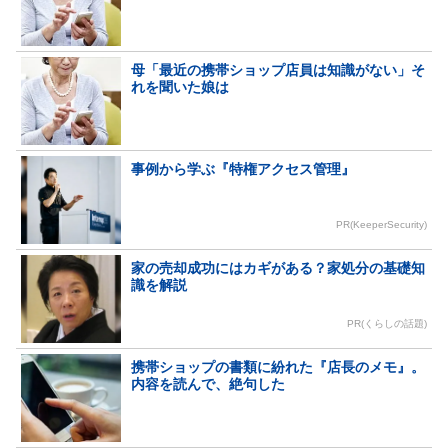
母「最近の携帯ショップ店員は知識がない」そ
れを聞いた娘は
事例から学ぶ『特権アクセス管理』
PR(KeeperSecurity)
家の売却成功にはカギがある？家処分の基礎知
識を解説
PR(くらしの話題)
携帯ショップの書類に紛れた『店長のメモ』。
内容を読んで、絶句した