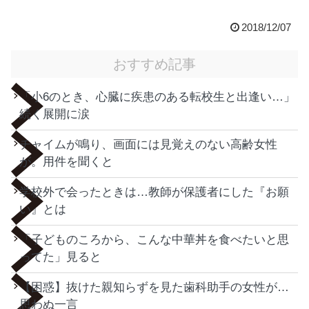
2018/12/07
おすすめ記事
「小6のとき、心臓に疾患のある転校生と出逢い…」
続く展開に涙
チャイムが鳴り、画面には見覚えのない高齢女性
が。用件を聞くと
学校外で会ったときは…教師が保護者にした『お願
い』とは
「子どものころから、こんな中華丼を食べたいと思
ってた」見ると
【困惑】抜けた親知らずを見た歯科助手の女性が…
思わぬ一言