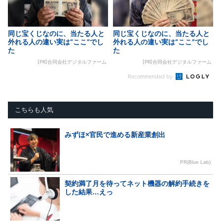
同じ宝くじなのに、当たる人と
同じ宝くじなのに、当たる人と
外れる人の違い実は“ここ”でし
外れる人の違い実は“ここ”でし
た
た
[PR]合同会社デジタルファーム
[PR]合同会社デジタルファーム
Recommended by
こちらも人気
みずほ×官民で進める新産業創出
PR(Blue Lab)
契約満了月を待ってネット機器の解約手続きを
した結果…えっ