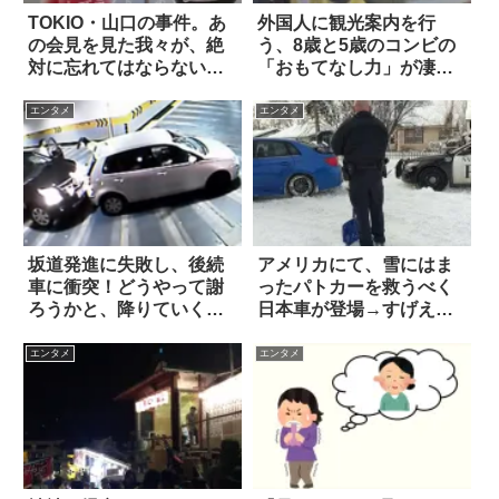
TOKIO・山口の事件。あ
外国人に観光案内を行
の会見を見た我々が、絶
う、8歳と5歳のコンビの
対に忘れてはならない『3
「おもてなし力」が凄す
つのこと』
ぎる！
エンタメ
エンタメ
坂道発進に失敗し、後続
アメリカにて、雪にはま
車に衝突！どうやって謝
ったパトカーを救うべく
ろうかと、降りていく
日本車が登場→すげええ
と…
え
エンタメ
エンタメ