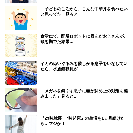
「子どものころから、こんな中華丼を食べたい
と思ってた」見ると
食堂にて。配膳ロボットに喜んだおじさんが、
頭を撫でた結果…
イカのぬいぐるみを欲しがる息子をいなしてい
たら、水族館職員が
「メガネを無くす息子に妻が斜め上の対策を編
み出した」見ると…
『23時就寝・7時起床』の生活を1ヵ月続けた
ら…マジか！