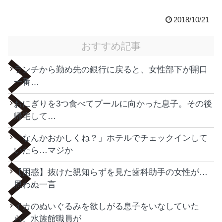
2018/10/21
おすすめ記事
ランチから勤め先の銀行に戻ると、女性部下が開口
一番…
おにぎりを3つ食べてプールに向かった息子。その後
帰宅して…
「なんかおかしくね？」ホテルでチェックインして
いたら…マジか
【困惑】抜けた親知らずを見た歯科助手の女性が…
思わぬ一言
イカのぬいぐるみを欲しがる息子をいなしていた
ら、水族館職員が