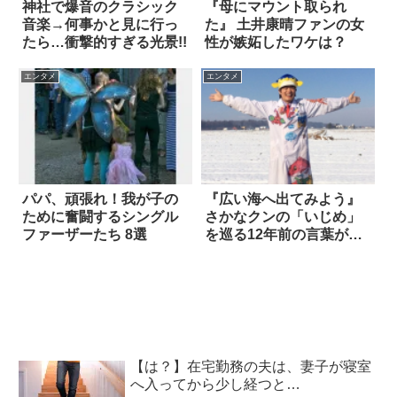
神社で爆音のクラシック
『母にマウント取られ
音楽→何事かと見に行っ
た』 土井康晴ファンの女
たら…衝撃的すぎる光景!!
性が嫉妬したワケは？
エンタメ
エンタメ
パパ、頑張れ！我が子の
『広い海へ出てみよう』
ために奮闘するシングル
さかなクンの「いじめ」
ファーザーたち 8選
を巡る12年前の言葉が、
今も胸を打つ
【は？】在宅勤務の夫は、妻子が寝室
へ入ってから少し経つと…