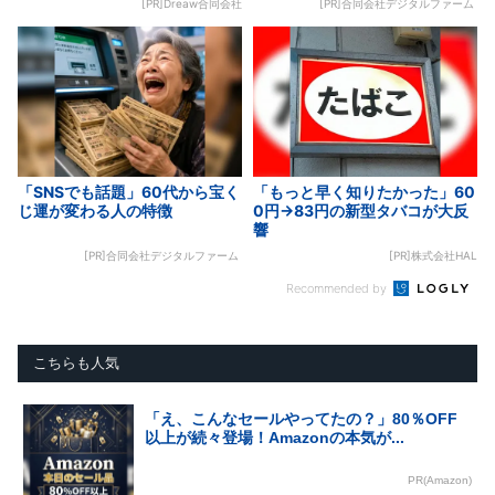
[PR]Dreaw合同会社
[PR]合同会社デジタルファーム
「SNSでも話題」60代から宝く
「もっと早く知りたかった」60
じ運が変わる人の特徴
0円→83円の新型タバコが大反
響
[PR]合同会社デジタルファーム
[PR]株式会社HAL
Recommended by
こちらも人気
「え、こんなセールやってたの？」80％OFF
以上が続々登場！Amazonの本気が...
PR(Amazon)