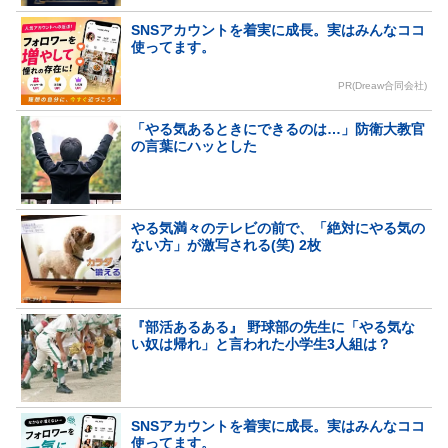
SNSアカウントを着実に成長。実はみんなココ
使ってます。
PR(Dreaw合同会社)
「やる気あるときにできるのは…」防衛大教官
の言葉にハッとした
やる気満々のテレビの前で、「絶対にやる気の
ない方」が激写される(笑) 2枚
『部活あるある』 野球部の先生に「やる気な
い奴は帰れ」と言われた小学生3人組は？
SNSアカウントを着実に成長。実はみんなココ
使ってます。