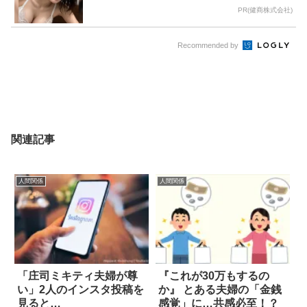
PR(健商株式会社)
Recommended by
関連記事
人間関係
人間関係
「庄司ミキティ夫婦が尊
『これが30万もするの
い」2人のインスタ投稿を
か』 とある夫婦の「金銭
見ると…
感覚」に…共感必至！？