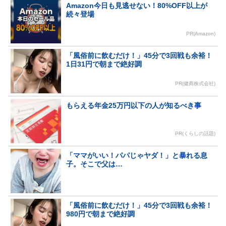
Amazon今日も見逃せない！80%OFF以上が
続々登場
PR(Amazon)
「風俗前に飲むだけ！」45分で3回戦も余裕！
1日31円で朝まで絶好調
PR(健商株式会社)
もらえる年金25万円以下の人が知るべき事
PR(くらしの話題)
「ママがいい！パパじゃヤダ！」と暴れる息
子。そこで父は…
「風俗前に飲むだけ！」45分で3回戦も余裕！
980円で朝まで絶好調