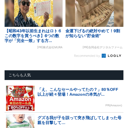
【昭和43年以前生まれはロト６
金運下げるの絶対やめて！9割
この数字を買うべき】6つの数
が知らない“貯金術”
字が「完全一致」する方...
[PR]株式会社MURA
[PR]合同会社デジタルファーム
Recommended by
こちらも人気
「え、こんなセールやってたの？」80％OFF
以上が続々登場！Amazonの本気が...
PR(Amazon)
グズる我が子を誤って突き飛ばしてしまった母
親を目撃して…