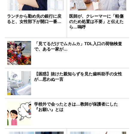
ランチから勤め先の銀行に戻
医師が、クレーマーに「軽傷
ると、女性部下が開口一番…
のため処置は不要」と伝えた
ら…嗚呼
「見てるだけでムカムカ」TDL入口の荷物検査
で、ある一家が…
【困惑】抜けた親知らずを見た歯科助手の女性
が…思わぬ一言
学校外で会ったときは…教師が保護者にした
『お願い』とは