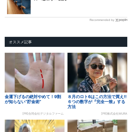
Recommended by
オススメ記事
金運下げるの絶対やめて！9割
８月のロト6はこの方法で買え!!
が知らない“貯金術”
６つの数字が『完全一致』する
方法
[PR]合同会社デジタルファーム
[PR]株式会社MURA