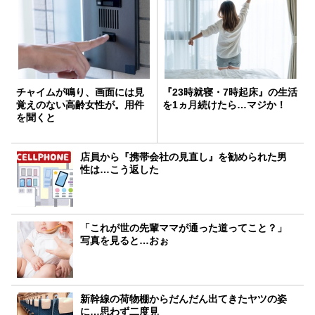
チャイムが鳴り、画面には見
『23時就寝・7時起床』の生活
覚えのない高齢女性が。用件
を1ヵ月続けたら…マジか！
を聞くと
店員から『携帯会社の見直し』を勧められた男
性は…こう返した
「これが世の先輩ママが通った道ってこと？」
写真を見ると…おぉ
新幹線の荷物棚からだんだん出てきたヤツの姿
に…思わず二度見