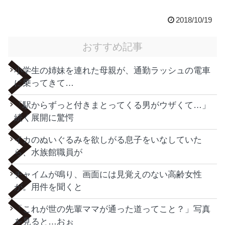
2018/10/19
おすすめ記事
小学生の姉妹を連れた母親が、通勤ラッシュの電車
に乗ってきて…
「駅からずっと付きまとってくる男がウザくて…」
続く展開に驚愕
イカのぬいぐるみを欲しがる息子をいなしていた
ら、水族館職員が
チャイムが鳴り、画面には見覚えのない高齢女性
が。用件を聞くと
「これが世の先輩ママが通った道ってこと？」写真
を見ると…おぉ