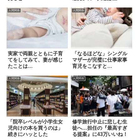
人間関係
人間関係
実家で両親とともに子育
「なるほどな」シングル
てをしてみて、妻が感じ
マザーが完璧に仕事家事
たことは…
育児をこなすと…
人間関係
人間関係
「院卒レベルが小学生女
修学旅行中止に悲しむ生
児向けの本を買うのは」
徒へ…担任の『最高すぎ
続きにハッとした
る提案』に43万いいね！