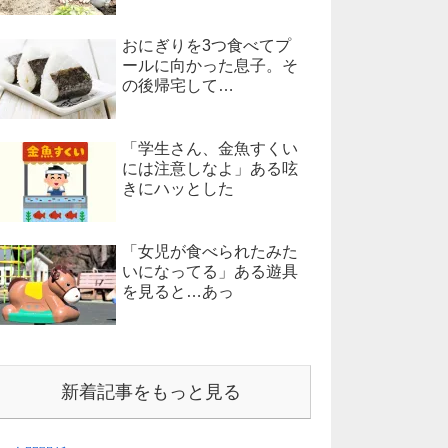
おにぎりを3つ食べてプ
ールに向かった息子。そ
の後帰宅して…
「学生さん、金魚すくい
には注意しなよ」ある呟
きにハッとした
「女児が食べられたみた
いになってる」ある遊具
を見ると…あっ
新着記事をもっと見る