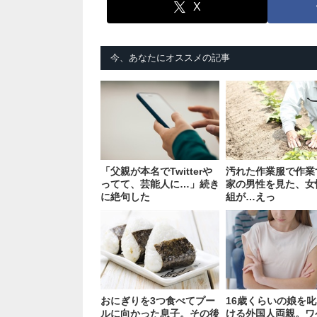
X
今、あなたにオススメの記事
「父親が本名でTwitterや
汚れた作業服で作業
ってて、芸能人に…」続き
家の男性を見た、女
に絶句した
組が…えっ
おにぎりを3つ食べてプー
16歳くらいの娘を
ルに向かった息子。その後
ける外国人両親。ワ