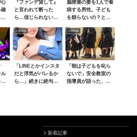
が心
『ファンデ貸して』
脳梗塞の妻を1人で看
る確
と言われて断った
病する男性。子ども
ら
ら…信じられない結
を頼らないの？と聞
末に唖然！
いたら…
人間関係
人間関係
オ
「LINEとかインスタ
「朝は子どもを叱ら
ール
だと浮気がバレるか
ないで」安全教室の
を知
ら…」続きに絶句し
指導員が語った、そ
話
た
の理由とは…
新着記事