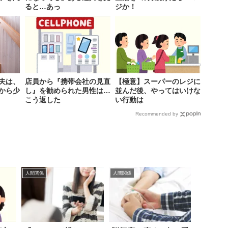
ると…あっ
ジか！
夫は、
店員から『携帯会社の見直
【極意】スーパーのレジに
から少
し』を勧められた男性は…
並んだ後、やってはいけな
こう返した
い行動は
Recommended by
人間関係
人間関係