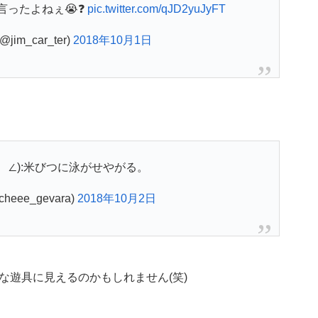
言ったよねぇ😭❓
pic.twitter.com/qJD2yuJyFT
im_car_ter)
2018年10月1日
ཀ`」 ∠):米びつに泳がせやがる。
cheee_gevara)
2018年10月2日
な遊具に見えるのかもしれません(笑)