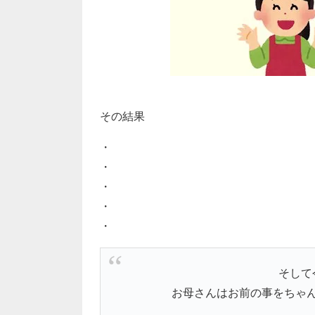
その結果
・
・
・
・
・
そして
お母さんはお前の事をちゃ