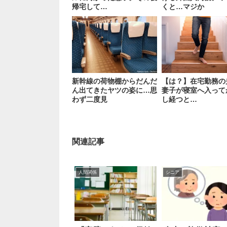
帰宅して…
くと…マジか
新幹線の荷物棚からだんだ
【は？】在宅勤務の
ん出てきたヤツの姿に…思
妻子が寝室へ入って
わず二度見
し経つと…
関連記事
人間関係
シニア