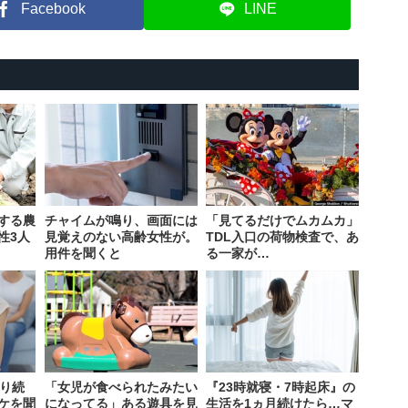
Facebook
LINE
する農
チャイムが鳴り、画面には
「見てるだけでムカムカ」
性3人
見覚えのない高齢女性が。
TDL入口の荷物検査で、あ
用件を聞くと
る一家が…
叱り続
「女児が食べられたみたい
『23時就寝・7時起床』の
ケを聞
になってる」ある遊具を見
生活を1ヵ月続けたら…マ