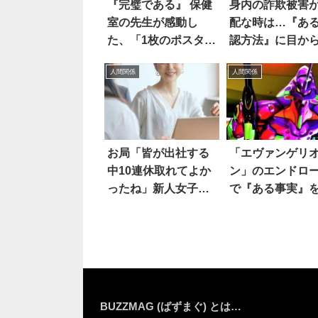
『完璧である』 保健
身内の詐欺被害
室の先生が感動し
配な時は…『あ
た、「1枚のポスタ
認方法』に目か
ー」とは？
鱗！
人間関係
人間関係
お局「皆が出社する
「エヴァンゲリ
中10連休取れてよか
ン」のエンドロ
ったね」新人女子の
で『ある事実』
返しは
り…エモすぎる
BUZZMAG (ばずまぐ) とは…