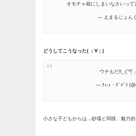
オモチャ箱にしまいなさいって
— えまるじょん (@j
どうしてこうなった( ；∀；)
ウチもだ‼︎_:(´
— ﾁｪ-ｪ・ｹﾞﾊﾞﾗ (@
小さな子どもからは…砂場と同様、魅力的