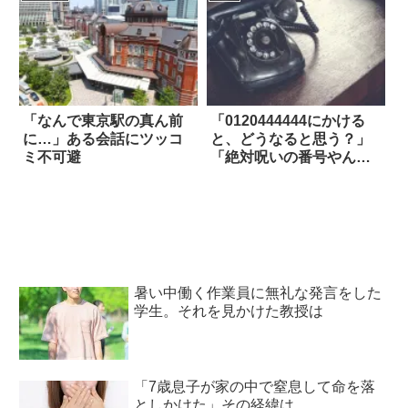
「なんで東京駅の真ん前
「0120444444にかける
に…」ある会話にツッコ
と、どうなると思う？」
ミ不可避
「絶対呪いの番号やん」
→結果…
暑い中働く作業員に無礼な発言をした
学生。それを見かけた教授は
「7歳息子が家の中で窒息して命を落
としかけた」その経緯は…