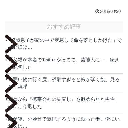
2018/09/30
おすすめ記事
「7歳息子が家の中で窒息して命を落としかけた」そ
の経緯は…
「父親が本名でTwitterやってて、芸能人に…」続き
に絶句した
「買い物に行く度、残酷すぎると娘が嘆く旗」見る
と…嗚呼
店員から『携帯会社の見直し』を勧められた男性
は…こう返した
出産後、分娩台で気絶するように眠った妻。傍にい
た夫は…