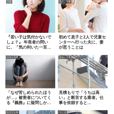
話題
生活と仕事
『若い子は気付かないで
初めて息子と2人で児童セ
しょ？』 年長者の問い
ンターへ行った夫に、妻
に、「気の利いた一言」
が思うことは
を返すはずが！
生活と仕事
生活と仕事
「なぜ苦しめられたほう
見積もりで「うちは高
が…」被害者についてく
い」と断言する業者。仕
る『義務』に疑問しかな
事を依頼すると…
い
生活と仕事
笑える