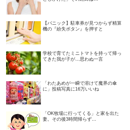
【パニック】駐車券が見つからず精算
機の『紛失ボタン』を押すと
学校で育てたミニトマトを持って帰っ
てきた我が子が…思わぬ一言
「わたあめが一瞬で溶けて魔界の傘
に」投稿写真に16万いいね
「OK牧場に行ってくる」と家を出た
妻。その後3時間帰らず…