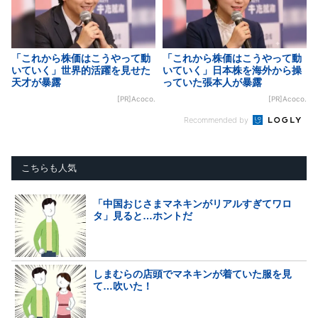
「これから株価はこうやって動
「これから株価はこうやって動
いていく」世界的活躍を見せた
いていく」日本株を海外から操
天才が暴露
っていた張本人が暴露
[PR]Acoco.
[PR]Acoco.
Recommended by
こちらも人気
「中国おじさまマネキンがリアルすぎてワロ
タ」見ると…ホントだ
しまむらの店頭でマネキンが着ていた服を見
て…吹いた！