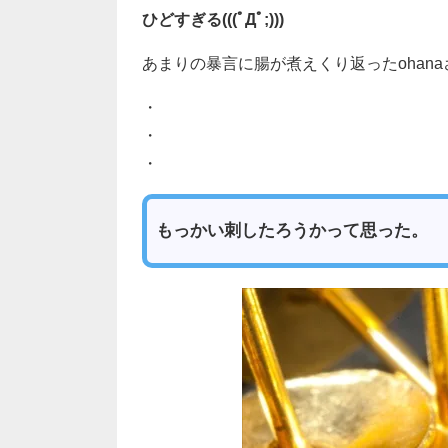
ひどすぎる(((ﾟДﾟ;)))
あまりの暴言に腸が煮えくり返ったohan
・
・
・
もっかい刺したろうかって思った。