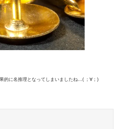
的に名推理となってしまいましたね…( ；∀；)