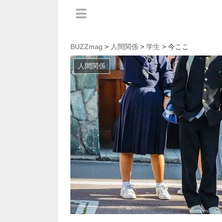
BUZZmag
>
人間関係
>
学生
> 今ここ
人間関係