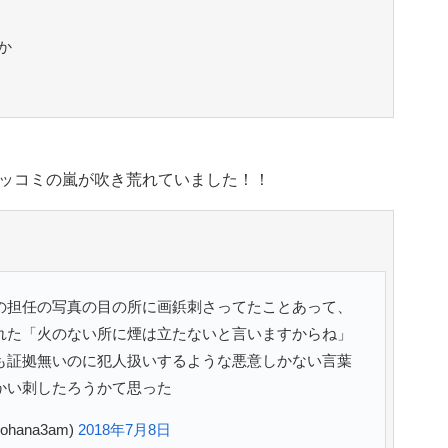
か
ッコミの嵐が吹き荒れていました！！
の担任の写真の目の所に画鋲刺さってたことあって、
れた「火のない所に煙は立たないと言いますからね」
も証拠無いのに犯人扱いするような悪意しかない言葉
かい刺したろうかて思った
@ohana3am)
2018年7月8日