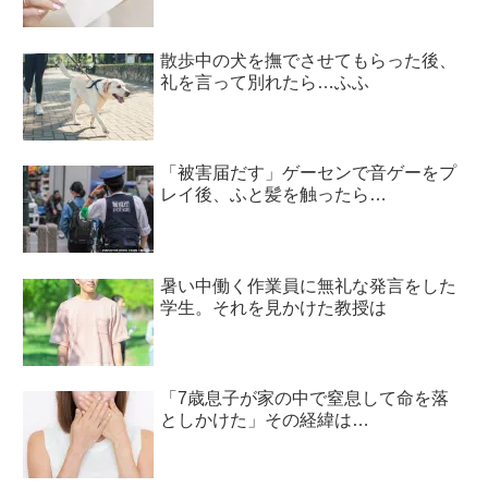
散歩中の犬を撫でさせてもらった後、
礼を言って別れたら…ふふ
「被害届だす」ゲーセンで音ゲーをプ
レイ後、ふと髪を触ったら…
暑い中働く作業員に無礼な発言をした
学生。それを見かけた教授は
「7歳息子が家の中で窒息して命を落
としかけた」その経緯は…