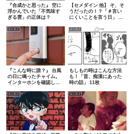
『合成かと思った』 空に
【セメダイン 他】 そ、そ
浮かんでいた「不気味す
うだったの！？「＃言い
ぎる雲」の正体は？
にくいことを言う日」 8
選
エンタメ
エンタメ
『こんな時に誰？』 台風
もしもの時はこんな方法
の日に鳴ったチャイム。
も！「昔、痴漢にあった
インターホンを確認した
時の話」 11枚
ら、震えた！
エンタメ
エンタメ