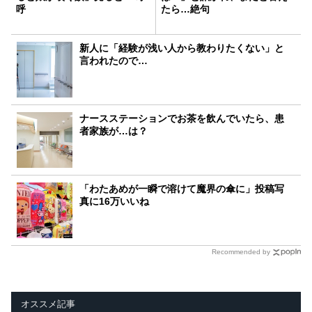
呼
たら…絶句
新人に「経験が浅い人から教わりたくない」と
言われたので…
ナースステーションでお茶を飲んでいたら、患
者家族が…は？
「わたあめが一瞬で溶けて魔界の傘に」投稿写
真に16万いいね
Recommended by
オススメ記事