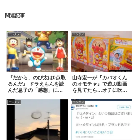
関連記事
エンタメ
エンタメ
『だから、のび太は0点取
山寺宏一が『カバオくん
るんだ』 ドラえもんを読
のオモチャ』で遊ぶ動画
んだ息子の「感想」に驚
を見てたら…オチに吹い
いた話
た
エンタメ
エンタメ