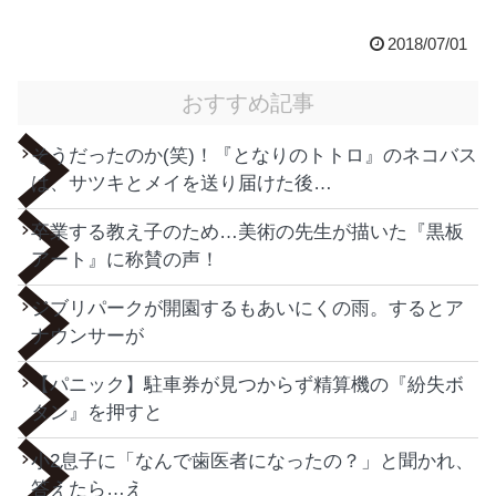
2018/07/01
おすすめ記事
そうだったのか(笑)！『となりのトトロ』のネコバス
は、サツキとメイを送り届けた後…
卒業する教え子のため…美術の先生が描いた『黒板
アート』に称賛の声！
ジブリパークが開園するもあいにくの雨。するとア
ナウンサーが
【パニック】駐車券が見つからず精算機の『紛失ボ
タン』を押すと
小2息子に「なんで歯医者になったの？」と聞かれ、
答えたら…え