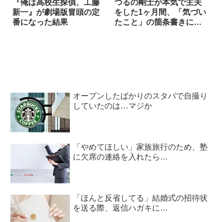
『俺は高校生探偵、工藤
つるの剛士が本気で主夫
新一』が劇場版冒頭の定
をした1ヶ月間、「気づい
番になった結果
たこと」の箇条書きに共
感続々
オープンしたばかりのスタバで自撮り
していたのは…マジか
「やめてほしい」家族旅行のため、塾
に欠席の連絡を入れたら…
「ほんと反省してる」結婚式の招待状
を送る際、返信ハガキに…