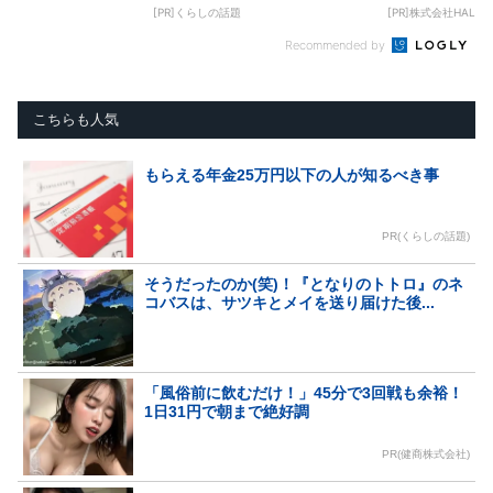
[PR]くらしの話題
[PR]株式会社HAL
Recommended by
こちらも人気
もらえる年金25万円以下の人が知るべき事
PR(くらしの話題)
そうだったのか(笑)！『となりのトトロ』のネ
コバスは、サツキとメイを送り届けた後...
「風俗前に飲むだけ！」45分で3回戦も余裕！
1日31円で朝まで絶好調
PR(健商株式会社)