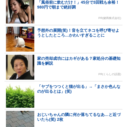
「風俗前に飲むだけ！」45分で3回戦も余裕！
980円で朝まで絶好調
PR(健商株式会社)
予想外の展開(笑)！音を立てネコを呼び寄せよ
うとしたところ…かわいすぎることに
家の売却成功にはカギがある？家処分の基礎知
識を解説
PR(くらしの話題)
「ヤブをつつくと猫が出る」→「まさか色んな
のが出るとは」(笑)
おじいちゃんの隣に何か落ちてるなあ…と近づ
いたら(笑) 2枚