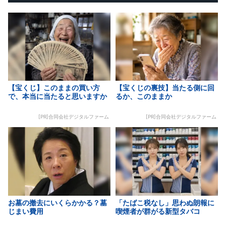
【宝くじ】このままの買い方
【宝くじの裏技】当たる側に回
で、本当に当たると思いますか
るか、このままか
[PR]合同会社デジタルファーム
[PR]合同会社デジタルファーム
お墓の撤去にいくらかかる？墓
「たばこ税なし」思わぬ朗報に
じまい費用
喫煙者が群がる新型タバコ