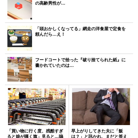
の高齢男性が…
「頭おかしくなってる」網走の洋食屋で定食を
頼んだら…え！
フードコートで拾った『破り捨てられた紙』に
書かれていたのは…
「買い物に行く度、残酷すぎ
早上がりしてきた夫に「飯
ると娘が嘆く旗」見ると…嗚
は？」と訊かれ、まだと答え