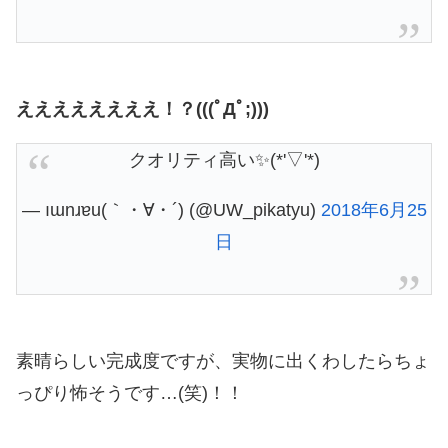
ええええええええ！？(((ﾟДﾟ;)))
クオリティ高い✨(*'▽'*)
— ıɯnɹɐu(｀・∀・´) (@UW_pikatyu)
2018年6月25
日
素晴らしい完成度ですが、実物に出くわしたらちょ
っぴり怖そうです…(笑)！！