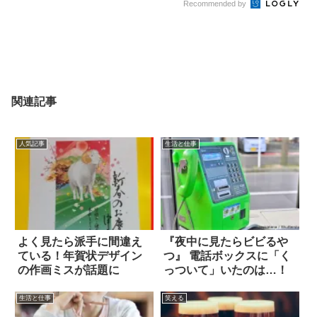
Recommended by
関連記事
人気記事
生活と仕事
よく見たら派手に間違え
『夜中に見たらビビるや
ている！年賀状デザイン
つ』 電話ボックスに「く
の作画ミスが話題に
っついて」いたのは…！
生活と仕事
笑える