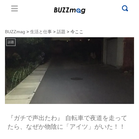
BUZZmag
>
生活と仕事
>
話題
> 今ここ
話題
『ガチで声出たわ』 自転車で夜道を走って
たら、なぜか物陰に「アイツ」がいた！！