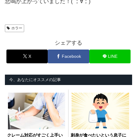
悲鳴が上がっていました！( ；∀；)
ホラー
シェアする
X
Facebook
LINE
今、あなたにオススメの記事
クレーム対応がすごく上手い
刺身が食べたいという息子に