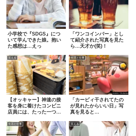
小学校で『SDGS』につ
「ワンコインバー」とし
いて学んできた娘。抱い
て紹介された写真を見た
た感想は…えっ
ら…天才か(笑)！
笑える
生活と仕事
【オッキャー】神速の接
「カービィ干されてたの
客を身に着けたコンビニ
が見れたからいい日」写
店員には、たった一つだ
真を見ると…
け弱点があった
生活と仕事
笑える