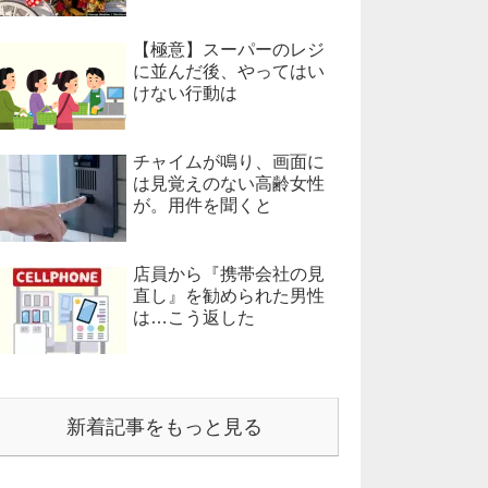
【極意】スーパーのレジ
に並んだ後、やってはい
けない行動は
チャイムが鳴り、画面に
は見覚えのない高齢女性
が。用件を聞くと
店員から『携帯会社の見
直し』を勧められた男性
は…こう返した
新着記事をもっと見る