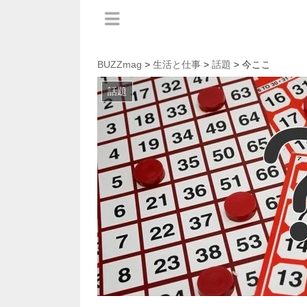
BUZZmag
>
生活と仕事
>
話題
> 今ここ
話題