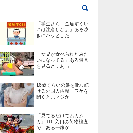
「学生さん、金魚すくい
には注意しなよ」ある呟
きにハッとした
「女児が食べられたみた
いになってる」ある遊具
を見ると…あっ
16歳くらいの娘を叱り続
ける外国人両親。ワケを
聞くと…マジか
「見てるだけでムカム
カ」TDL入口の荷物検査
で、ある一家が…