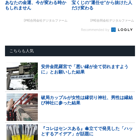
あなたの金運、今が変わる時か
宝くじの“運任せ”から抜けた人
もしれません
だけ変わる
[PR]合同会社デジタルファーム
[PR]合同会社デジタルファーム
Recommended by
こちらも人気
安井金毘羅宮で「悪い縁が全て切れますよう
に」とお願いした結果
破局カップルが女性は縁切り神社、男性は縁結
び神社に参った結果
『コレはセンスある』傘立てで発見した「ハッ
とするアイデア」が話題に