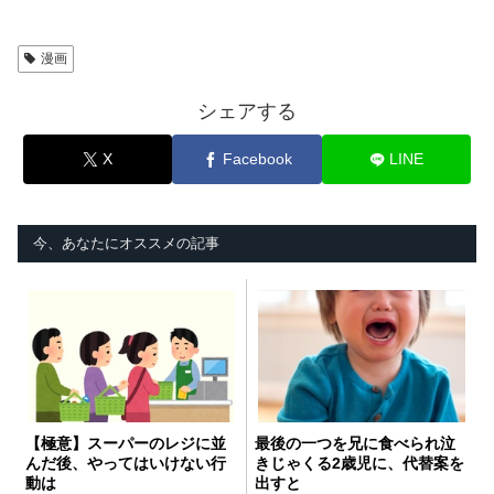
漫画
シェアする
X
Facebook
LINE
今、あなたにオススメの記事
【極意】スーパーのレジに並
最後の一つを兄に食べられ泣
んだ後、やってはいけない行
きじゃくる2歳児に、代替案を
動は
出すと