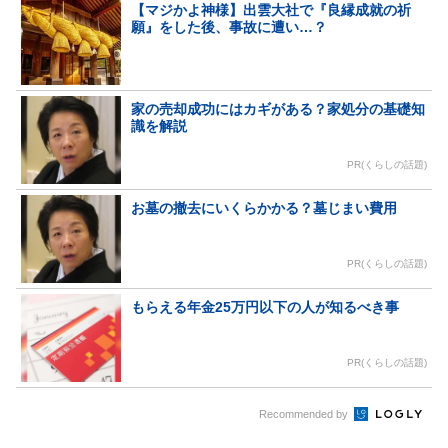
【マジかよ神様】出雲大社で『良縁成就の祈
願』をした後、事故に遭い…？
家の売却成功にはカギがある？家処分の基礎知
識を解説
PR(くらしの話題)
お墓の撤去にいくらかかる？墓じまい費用
PR(くらしの話題)
もらえる年金25万円以下の人が知るべき事
PR(くらしの話題)
Recommended by