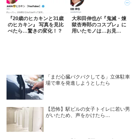
『20歳のヒカキンと31歳
大和田伸也が『鬼滅・煉
のヒカキン』 写真を見比
獄杏寿郎のコスプレ』に
べたら…驚きの変化！？
用いたモノは…お見
事！！
「まだ心臓バクバクしてる」立体駐車
場で車を発進しようとしたら
【恐怖】駅ビルの女子トイレに若い男
がいたため、声をかけたら…