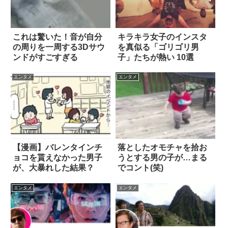
これは驚いた！音が自分
キラキラ女子のインスタ
の周りを一周する3Dサウ
を真似る「ゴリゴリ男
ンドがすごすぎる
子」たちが熱い 10選
エンタメ
エンタメ
【漫画】バレンタインチ
落としたオモチャを拾お
ョコを貰えなかった男子
うとする男の子が…まる
が、大暴れした結果？
でコント(笑)
エンタメ
エンタメ