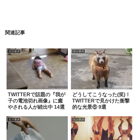
関連記事
エンタメ
エンタメ
TWITTERで話題の『我が
どうしてこうなった(笑)！
子の電池切れ画像』に癒
TWITTERで見かけた衝撃
やされる人が続出中 14選
的な光景⑥ 9選
エンタメ
エンタメ