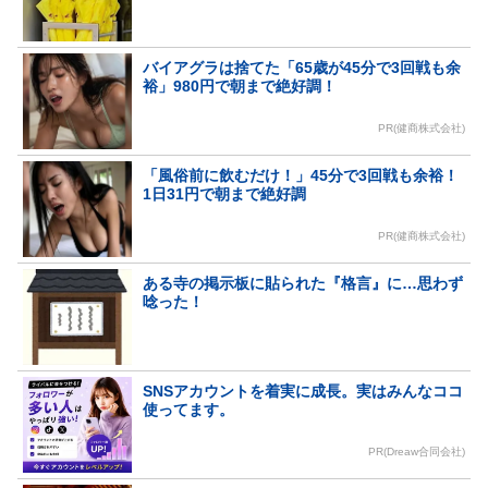
バイアグラは捨てた「65歳が45分で3回戦も余
裕」980円で朝まで絶好調！
PR(健商株式会社)
「風俗前に飲むだけ！」45分で3回戦も余裕！
1日31円で朝まで絶好調
PR(健商株式会社)
ある寺の掲示板に貼られた『格言』に…思わず
唸った！
SNSアカウントを着実に成長。実はみんなココ
使ってます。
PR(Dreaw合同会社)