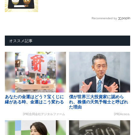
Recommended by
オススメ記事
あなたの金運はどう？宝くじに
僕が世界三大投資家に認めら
縁がある時、金運はこう変わる
れ、株価の天気予報士と呼ばれ
た理由
[PR]合同会社デジタルファーム
[PR]Acoco.