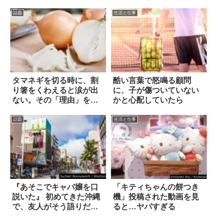
話題
生活と仕事
タマネギを切る時に、割
酷い言葉で怒鳴る顧問
り箸をくわえると涙が出
に、子が傷ついていない
ない。その「理由」を知
かと心配していたら
って驚いた！
話題
生活と仕事
『あそこでキャバ嬢を口
「キティちゃんの餅つき
説いた』 初めてきた沖縄
機」投稿された動画を見
で、友人がそう語りだし
ると…ヤバすぎる
たワケは！？