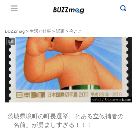
BUZZmag
>
生活と仕事
>
話題
> 今ここ
話題
茨城県境町の町長選挙、とある立候補者の
「名前」が勇ましすぎる！！！