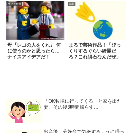
生活と仕事
話題
母『レゴの人をくれ』 何
まるで芸術作品！「びっ
に使うのかと思ったら…
くりするぐらい綺麗だ
ナイスアイデアだ！
ろ？これ隕石なんだぜ」
「OK牧場に行ってくる」と家を出た
妻。その後3時間帰らず…
出産後、分娩台で気絶するように眠っ