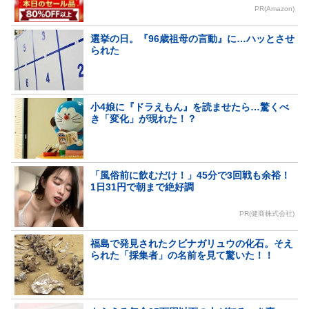
PR(Amazon)
選挙の日。『96歳祖母の言動』に…ハッとさせ
られた
小4娘に『ドラえもん』を読ませたら…驚くべ
き「変化」が現れた！？
「風俗前に飲むだけ！」45分で3回戦も余裕！
1日31円で朝まで絶好調
PR(健商株式会社)
福島で発見されたクビナガリュウの化石。そえ
られた「採集者」の名前を見て驚いた！！