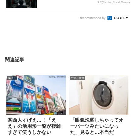
PR(BettingBreakDown)
Recommended by
関連記事
笑える
生活と仕事
関西人すげえ…！「え
「眼鏡洗濯しちゃってオ
え」の活用形一覧が複雑
ーパーツみたいになっ
すぎて笑うしかない
た」見ると…本当だ