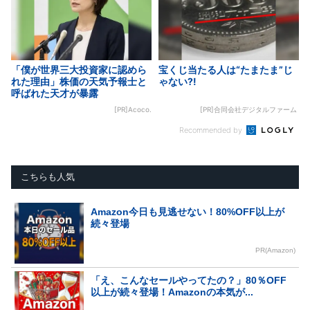
「僕が世界三大投資家に認めら
宝くじ当たる人は“たまたま”じ
れた理由」株価の天気予報士と
ゃない?!
呼ばれた天才が暴露
[PR]Acoco.
[PR]合同会社デジタルファーム
Recommended by
こちらも人気
Amazon今日も見逃せない！80%OFF以上が
続々登場
PR(Amazon)
「え、こんなセールやってたの？」80％OFF
以上が続々登場！Amazonの本気が...