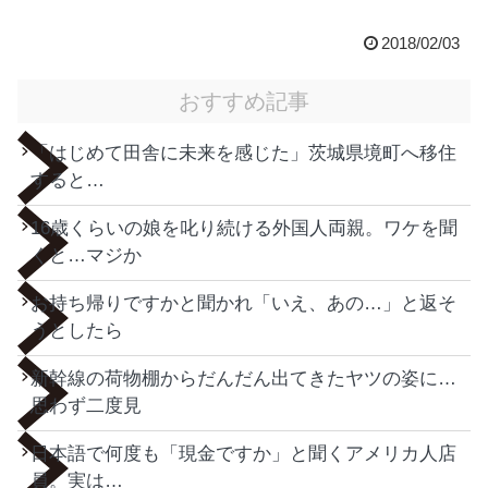
2018/02/03
おすすめ記事
「はじめて田舎に未来を感じた」茨城県境町へ移住
すると…
16歳くらいの娘を叱り続ける外国人両親。ワケを聞
くと…マジか
お持ち帰りですかと聞かれ「いえ、あの…」と返そ
うとしたら
新幹線の荷物棚からだんだん出てきたヤツの姿に…
思わず二度見
日本語で何度も「現金ですか」と聞くアメリカ人店
員。実は…