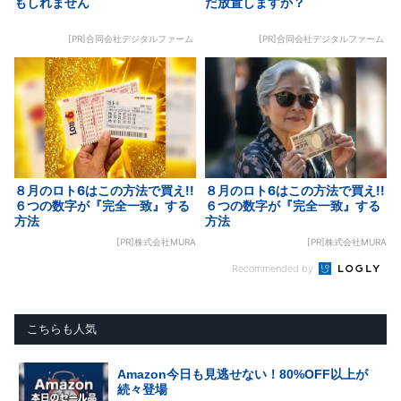
もしれません
だ放置しますか？
[PR]合同会社デジタルファーム
[PR]合同会社デジタルファーム
８月のロト6はこの方法で買え!!
８月のロト6はこの方法で買え!!
６つの数字が『完全一致』する
６つの数字が『完全一致』する
方法
方法
[PR]株式会社MURA
[PR]株式会社MURA
Recommended by
こちらも人気
Amazon今日も見逃せない！80%OFF以上が
続々登場