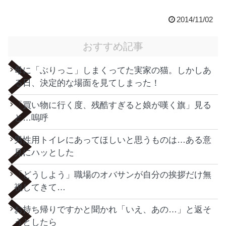
2014/11/02
おすすめ記事
母に「ぶりっこ」しまくってた実家の猫。しかしあ
る日、決定的な場面を見てしまった！
「買い物に行く度、残酷すぎると娘が嘆く旗」見る
と…嗚呼
男性用トイレにあってほしいと思うものは…ある意
見にハッとした
「どうしよう」職場のオバサンが自分の挨拶だけ無
視してきて…
お持ち帰りですかと聞かれ「いえ、あの…」と返そ
うとしたら