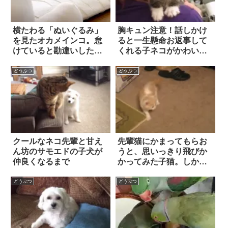
横たわる「ぬいぐるみ」
胸キュン注意！話しかけ
を見たオカメインコ。怠
ると一生懸命お返事して
けていると勘違いしたの
くれる子ネコがかわいす
か…まさかの行動に出
ぎる
た！
どうぶつ
どうぶつ
クールなネコ先輩と甘え
先輩猫にかまってもらお
ん坊のサモエドの子犬が
うと、思いっきり飛びか
仲良くなるまで
かってみた子猫。しか
し、『思わぬリアクショ
ン』が返ってきて…！！
どうぶつ
どうぶつ