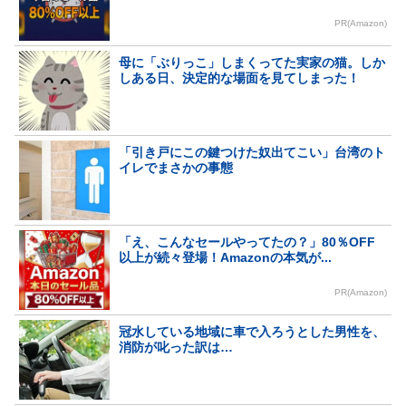
PR(Amazon)
母に「ぶりっこ」しまくってた実家の猫。しか
しある日、決定的な場面を見てしまった！
「引き戸にこの鍵つけた奴出てこい」台湾のト
イレでまさかの事態
「え、こんなセールやってたの？」80％OFF
以上が続々登場！Amazonの本気が...
PR(Amazon)
冠水している地域に車で入ろうとした男性を、
消防が叱った訳は…