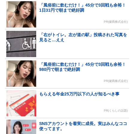
「風俗前に飲むだけ！」45分で3回戦も余裕！
1日31円で朝まで絶好調
PR(健商株式会社)
「右がトイレ。左が道の駅」投稿された写真を
見ると…ええ
「風俗前に飲むだけ！」45分で3回戦も余裕！
980円で朝まで絶好調
PR(健商株式会社)
もらえる年金25万円以下の人が知るべき事
PR(くらしの話題)
SNSアカウントを着実に成長。実はみんなココ
使ってます。