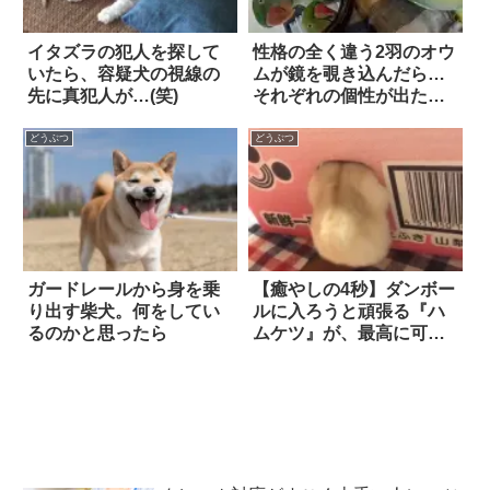
イタズラの犯人を探して
性格の全く違う2羽のオウ
いたら、容疑犬の視線の
ムが鏡を覗き込んだら…
先に真犯人が…(笑)
それぞれの個性が出た
『かわいいリアクショ
ン』に、思わずニンマ
どうぶつ
どうぶつ
リ！
ガードレールから身を乗
【癒やしの4秒】ダンボー
り出す柴犬。何をしてい
ルに入ろうと頑張る『ハ
るのかと思ったら
ムケツ』が、最高に可愛
い！！