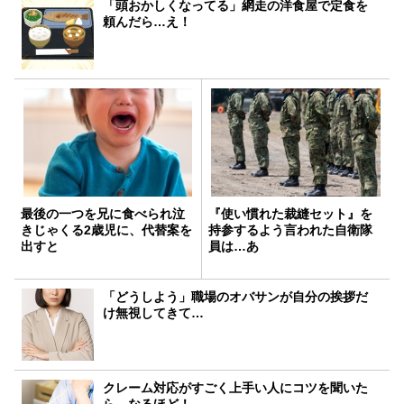
「頭おかしくなってる」網走の洋食屋で定食を
頼んだら…え！
最後の一つを兄に食べられ泣
『使い慣れた裁縫セット』を
きじゃくる2歳児に、代替案を
持参するよう言われた自衛隊
出すと
員は…あ
「どうしよう」職場のオバサンが自分の挨拶だ
け無視してきて…
クレーム対応がすごく上手い人にコツを聞いた
ら…なるほど！